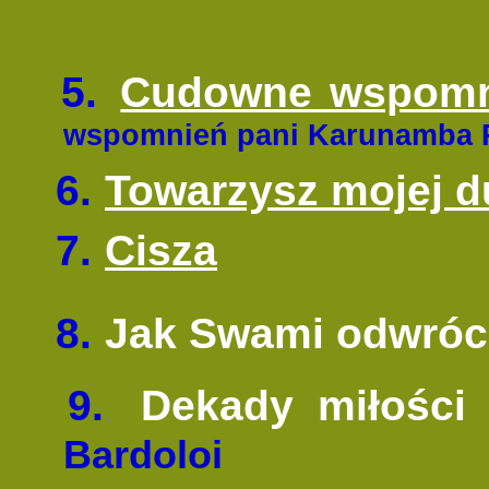
5.
Cudowne wspomni
wspomnień pani Karunamba Ra
6.
Towarzysz mojej du
7.
Cisza
8.
Jak Swami odwróci
9.
Dekady miłości
Bardoloi