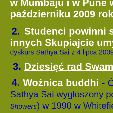
w Mumbaju i w Pune w
październiku 2009 ro
2.
Studenci powinni s
innych Skupiajcie umy
dyskurs Sathya Sai z 4 lipca 2009
3.
Dziesięć rad Swa
4.
Woźnica buddhi
-
Ó
Sathya Sai wygłoszony po
) w 1990 w Whitefi
Showers