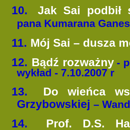
10.
Jak Sai podbił 
pana Kumarana Gane
11.
Mój Sai – dusza m
12.
Bądź rozważny
- 
wykład - 7.10.2007 r
13.
Do wieńca ws
Grzybowskiej
– Wan
14.
Prof. D.S. H