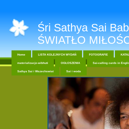
Śri Sathya Sai Baba....
ŚWIATŁO MIŁOŚC
Home
LISTA KOLEJNYCH WYDAŃ
FOTOGRAFIE
KATA
materializacje-wibhuti
OGŁOSZENIA
Sai-calling cards in Engli
Sathya Sai i Wszechswiat
Sai i woda