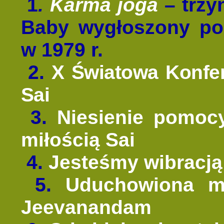
1
.
Karma joga
–
trzy
Baby wygłoszony p
w 1979 r.
2.
X Światowa Konfer
Sai
3.
Niesienie pomoc
miłością Sai
4.
Jesteśmy wibracją
5.
Uduchowiona me
Jeevanandam