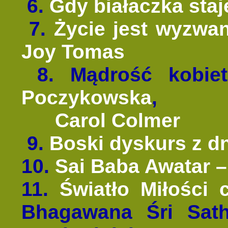
6.
Gdy białaczka sta
7.
Życie jest wyzwan
Joy Tomas
8. Mądrość kobie
Poczykowska
,
Carol Colmer
9.
Boski dyskurs z dn
10.
Sai Baba Awatar –
11.
Światło Miłości 
Bhagawana Śri Sat