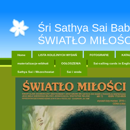
Śri Sathya Sai Baba....
ŚWIATŁO MIŁOŚC
Home
LISTA KOLEJNYCH WYDAŃ
FOTOGRAFIE
KATA
materializacje-wibhuti
OGŁOSZENIA
Sai-calling cards in Engli
Sathya Sai i Wszechswiat
Sai i woda