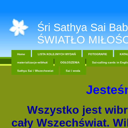
Śri Sathya Sai Baba....
ŚWIATŁO MIŁOŚC
Home
LISTA KOLEJNYCH WYDAŃ
FOTOGRAFIE
KATA
materializacje-wibhuti
OGŁOSZENIA
Sai-calling cards in Engli
Sathya Sai i Wszechswiat
Sai i woda
Jesteś
Wszystko jest wibrac
cały Wszechświat. Wi