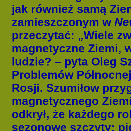
jak również samą Zie
zamieszczonym w
Ne
przeczytać: „Wiele z
magnetyczne Ziemi, w
ludzie? – pyta Oleg S
Problemów Północnej
Rosji. Szumiłow przyg
magnetycznego Ziemi 
odkrył, że każdego ro
sezonowe szczyty: pi