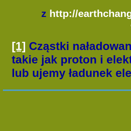
z
http://earthchan
[1]
Cząstki naładowan
takie jak proton i ele
lub ujemy ładunek ele