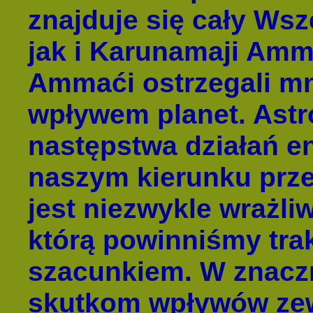
znajduje się cały Ws
jak i Karunamaji Amm
Ammaći ostrzegali m
wpływem planet. Astro
następstwa działań e
naszym kierunku przez
jest niezwykle wrażliw
którą powinniśmy tra
szacunkiem. W znacz
skutkom wpływów zew