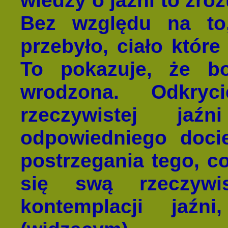
Bez względu na to,
przebyło, ciało które
To pokazuje, że bo
wrodzona. Odkryc
rzeczywistej jaź
odpowiedniego doci
postrzegania tego, co
się swą rzeczywis
kontemplacji jaź