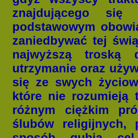
znajdującego si
podstawowym obowiąz
zaniedbywać tej świą
najwyższą troską
utrzymanie oraz uży
się ze swych życio
które nie rozumieją 
różnym ciężkim pró
ślubów religijnych,
sposób gubią cel