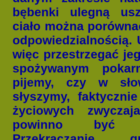
bębenki ulegną us
ciało można porównać
odpowiedzialnością.
więc przestrzegać je
spożywanym pokarm
pijemy, czy w sł
słyszymy, faktyczni
życiowych zwyczaj
powinno być z
Przekraczanie