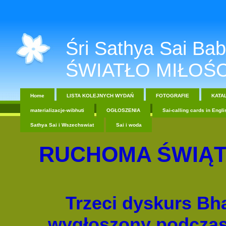
Śri Sathya Sai Baba....
ŚWIATŁO MIŁOŚC
Home
LISTA KOLEJNYCH WYDAŃ
FOTOGRAFIE
KATA
materializacje-wibhuti
OGŁOSZENIA
Sai-calling cards in Engli
Sathya Sai i Wszechswiat
Sai i woda
RUCHOMA ŚWIĄ
Trzeci dyskurs Bh
wygłoszony podczas 