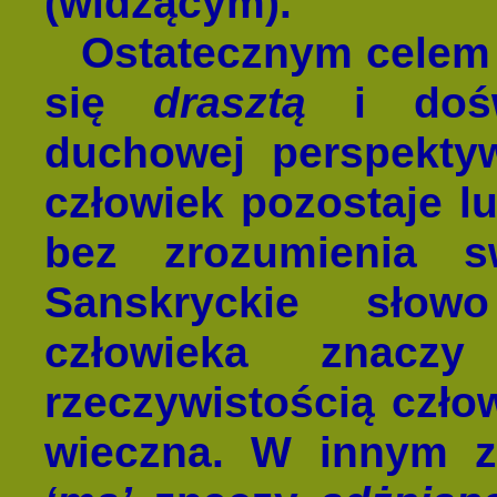
(widzącym).
Ostatecznym cele
się
drasztą
i dośw
duchowej perspektyw
człowiek pozostaje lu
bez zrozumienia sw
Sanskryckie sło
człowieka znaczy
rzeczywistością człow
wieczna. W innym 