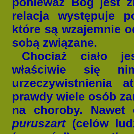
ponieważ Bóg jest ź
relacja występuje 
które są wzajemnie od
sobą związane.
Chociaż ciało jes
właściwie się n
urzeczywistnienia a
prawdy wiele osób zan
na choroby. Nawet d
puruszart
(celów ludz