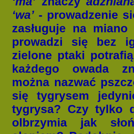
‘ma’
znaczy
adżnian
‘wa’
- prowadzenie się
zasługuje na mian
prowadzi się bez ig
zielone ptaki potraf
każdego owada zn
można nazwać pszczo
się tygrysem jedyni
tygrysa? Czy tylko d
olbrzymia jak sł