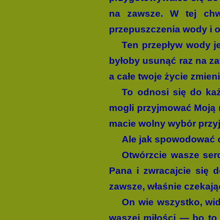
na zawsze. W tej chwi
przepuszczenia wody i 
Ten przepływ wody je
byłoby usunąć raz na za
a całe twoje życie zmieni
To odnosi się do każ
mogli przyjmować Moją m
macie wolny wybór przyję
Ale jak spowodować o
Otwórzcie wasze ser
Pana i zwracajcie się 
zawsze, właśnie czekaj
On wie wszystko, wid
waszej miłości — bo to