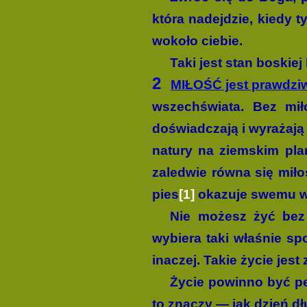
która nadejdzie, kiedy t
wokoło ciebie.
Taki jest stan boskie
2
MIŁOŚĆ jest prawdzi
wszechświata. Bez mił
doświadczają i wyrażają
natury na ziemskim plan
zaledwie równa się miło
pies
[1]
okazuje swemu wła
Nie możesz żyć bez 
wybiera taki właśnie spo
inaczej. Takie życie jest
Życie powinno być peł
to znaczy — jak dzień dł