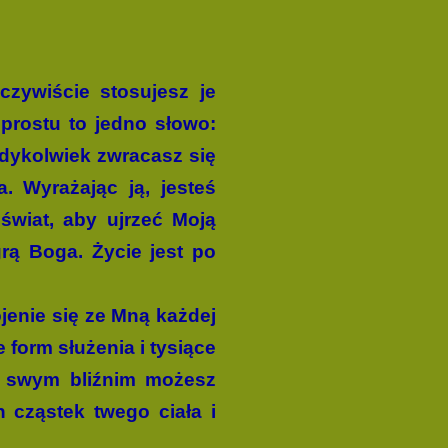
zywiście stosujesz je
pros­tu to jedno słowo:
edykolwiek zwracasz się
. Wyrażając ją, jesteś
świat, aby ujrzeć Moją
grą Boga. Życie jest po
jenie się ze Mną każdej
e form służenia i tysiące
ie swym bliźnim możesz
h cząstek twego ciała i