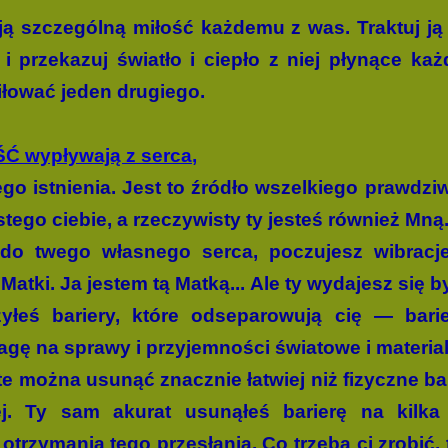
ją szczególną miłość każdemu z was. Traktuj j
, i przekazuj światło i ciepło z niej płynące k
iłować jeden drugiego.
Ć wypływają z serca
,
ego istnie­nia. Jest to źródło wszelkiego prawdz
ego ciebie, a rzeczywisty ty jesteś również Mną
 do twego własnego serca, poczujesz wibracje
Matki. Ja jestem tą Matką... Ale ty wydajesz się 
yłeś bariery, które odseparowują cię — barier
agę na sprawy i przyjemności światowe i materia
te można usunąć znacznie łatwiej niż fizyczne bar
ej. Ty sam akurat usunąłeś barierę na kilka
trzymania tego przesłania. Co trzeba ci zrobić, 