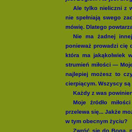
Ale tylko nieliczni z
nie spełniają swego za
mówię. Dlatego powtarza
Nie ma żadnej innej
ponieważ prowadzi cię d
która ma jakąkolwiek w
strumień miłości — Mojej
najlepiej możesz to cz
cierpiącym. Wszyscy są 
Każdy z was powinien
Moje źródło miłości
przelewa się... Jakże m
w tym obecnym życiu?
Zwróć się do Boga, pi