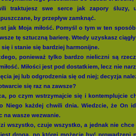
li traktujesz swe serce jak zapory śluzy,
opuszczane, by przepływ zamknąć.
st jak Moja miłość. Pomyśl o tym w ten sposób i
wsze tę sztuczną barierę. Wtedy uzyskasz ciągły
 się i stanie się bardziej harmonijne.
dego, ponieważ tylko bardzo nieliczni są rzecz
iłość. Miłości jest pod dostatkiem, lecz nie na
cia jej lub odgrodzenia się od niej; decyzja nale
twarcie się raz na zawsze?
ca, po czym wstrzymajcie się i kontemplujcie 
do Niego każdej chwili dnia. Wiedzcie, że On i
ąc na wasze wezwanie.
zi wszystko, czuje wszystko, a jednak nie chc
 jest droga, po której możecie być prowadzeni 