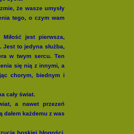
lizmie, że wasze umysły
zenia tego, o czym wam
 Miłość jest pierwsza,
 Jest to jedyna służba,
iera w twym sercu. Ten
enia się nią z innymi, a
ając chorym, biednym i
a cały świat.
wiat, a nawet przezeń
órą dałem każdemu z was
ucia bos­kiej błogoś­ci,