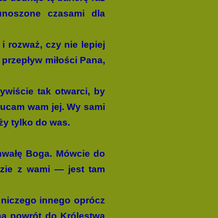
 unoszone czasami dla
 rozważ, czy nie lepiej
 przepływ miłości Pana,
ywiście tak otwarci, by
rzucam wam jej. Wy sami
ży tylko do was.
chwałę Boga. Mówcie do
dzie z wami — jest tam
e niczego innego oprócz
na powrót do Królestwa