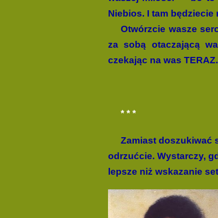
Niebios. I tam będzieci
Otwórzcie wasze serca
za sobą otaczającą was
czekając na was TERAZ.
* * *
Zamiast doszukiwać s
odrzućcie. Wystarczy, gd
lepsze niż wskazanie set