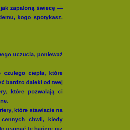
ą jak zapaloną świecę —
ażdemu, kogo spotykasz.
iwego uczucia, ponieważ
.
 czułego ciepła, które
być bardzo daleki od twej
y, które pozwa­lają ci
lne.
iery, które stawiacie na
 cennych chwil, kiedy
to usunąć tę barierę raz