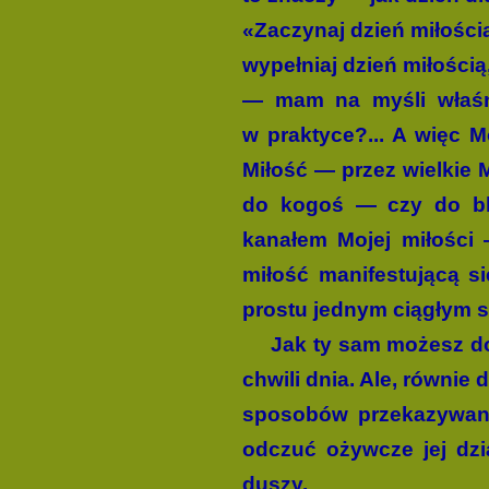
«Zaczynaj dzień miłością
wypełniaj dzień miłością
— mam na myśli właśni
w praktyce?... A więc M
Miłość — przez wielkie 
do kogoś — czy do blis
kanałem Mojej miłości 
miłość manifestu­jącą s
prostu jednym ciągłym s
Jak ty sam możesz do
chwili dnia. Ale, równie 
sposobów przekazywania
odczuć ożywcze jej dzia
duszy.