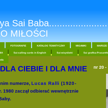
a Sai Baba.......................
O MIŁOŚCI
FOTOGRAFIE
KATALOG TEMATYCZNY
MIGAWKI
MARSZE 
IA
Sai-calling cards in English
Sai-wizytówki
Sai grafika-Prasanth
oda
DLA CIEBIE I DLA MNIE
nr 20 -
dnim numerze,
Lucas Ralli
(1920-
. 1980 zaczął odbierać wewnętrznie
Baby.