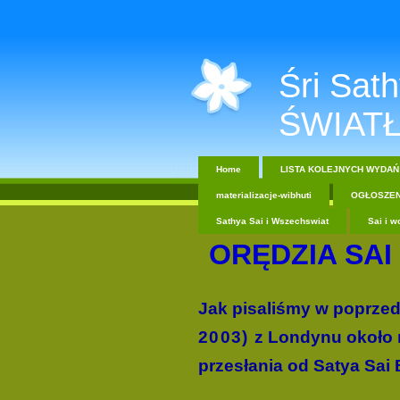
Śri Sathy
ŚWIATŁ
Home
LISTA KOLEJNYCH WYDAŃ
materializacje-wibhuti
OGŁOSZEN
Sathya Sai i Wszechswiat
Sai i w
ORĘDZIA SAI 
Jak pisaliśmy w poprze
2003)
z Londynu około r
przesłania od Satya Sai 