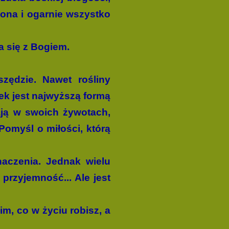
ę ona i ogarnie wszystko
a się z Bogiem.
zędzie. Nawet rośliny
ek jest najwyższą formą
żają w swoich żywotach,
Pomyśl o miłości, którą
naczenia. Jednak wielu
 przyjemność... Ale jest
m, co w życiu robisz, a