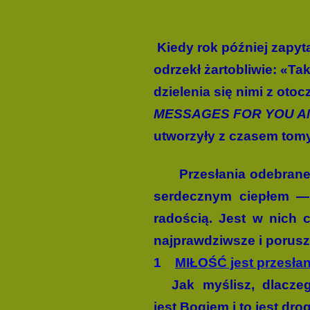
Kiedy rok później zapyt
odrzekł żartobliwie: «Ta
dzielenia się nimi z oto
MESSAGES FOR YOU A
utworzyły z czasem tomy
Przesłania odebrane
serdecznym ciepłem — t
radością. Jest w nich 
najprawdziwsze i porusza
1
MIŁOŚĆ jest przesła
Jak myślisz, dlacze
jest Bogiem i to jest dr