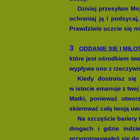
Dzisiaj przesyłam Mo
ochraniaj ją i podsycaj
Prawdziwie uczcie się m
3
ODDANIE SIĘ I MIŁOŚ
które jest ośrodkiem tw
wypływa ono z rzeczywist
Kiedy dostroisz się
w istocie emanuje z twej 
Matki, ponieważ utworz
skierować całą twoją uw
Na szczęście bariery 
drogach i gdzie indzi
przygotowywałeś się do o