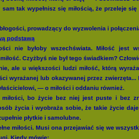
y sam tak wypełnisz się miłością, że przeleje si
j błogości, prowadzący do wyzwolenia i połączeni
wą podstawą
ości nie byłoby wszechświata. Miłość jest ws
 miłość. Czyżbyś nie był tego świadkiem? Człowi
ie, ale u większości ludzi miłość, którą wyra
ści wyrażanej lub okazywanej przez zwierzęta... 
ścicielowi, — o miłości i oddaniu również.
miłości, bo życie bez niej jest puste i bez z
sób życia i wyobraża sobie, że takie życie daje
 zupełnie płytkie i samolubne.
ne miłości. Musi ona przejawiać się we wszystki
ugi. Kiedy mówię: