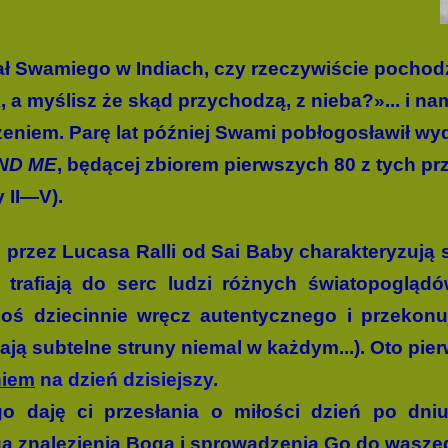
ał Swamiego w Indiach, czy rzeczywiście pochod
k, a myślisz że skąd przychodzą, z nieba?»... i n
czeniem. Parę lat później Swami pobłogosławił wy
ND ME
, będącej zbiorem pierwszych 80 z tych pr
 II—V).
 przez Lucasa Ralli od Sai Baby charakteryzują s
rafiają do serc ludzi różnych światopoglądów,
coś dziecinnie wręcz autentycznego i przekonu
ją subtelne struny niemal w każdym...). Oto pier
niem
na dzień dzisiejszy.
go daję ci przesłania o miłości dzień po dn
ogą znalezienia Boga i sprowadzenia Go do wasze