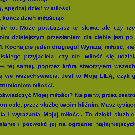
, spędzaj dzień w miłości,
, kończ dzień miłością»
e to. Może powtarzasz te słowa, ale czy rzec
oim dzisiejszym przesłaniem dla ciebie jest po 
M. Kochajcie jeden drugiego! Wyrażaj miłość, ki
kiego przyjaciela, czy nie. Miłość się udziela
— tej samej, poprzez którą stworzyłem wszech
ię we wszechświecie. Jest to Moją LILĄ, czyli 
trumieniem miłości.
świadczyć Mojej miłości? Najpierw, przez zestro
doniosłe, przez służbę twoim bliźnim. Masz tysiąc
 i wyrażania Mojej miłości. To dzięki służb
łanie i pozwolić jej na ogrzanie najtajniejszyc