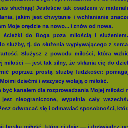
 was słuchają! Jesteście tak osadzeni w materia
dania, jakim jest chwytanie i wchłanianie znac
m Moje orędzie na nowo... i znów od nowa.
 ścieżki do Boga poza miłością i służeniem.
o służby, tj. do służenia wypływającego z serca.
artość. Służysz z powodu miłości, która wzb
 miłości — jest tak silny, że skłania cię do dziel
ynić poprzez prostą służbę ludzkości: pomag
Moi­mi dziećmi i wszyscy wołają o miłość.
 być kanałem dla rozprowadzania Mojej miłości n
 jest nieograniczone, wypełnia cały wszechś
ożesz odwracać się i odmawiać sposobności, kt
j boską miłość, którą ci daję — i doświadcz ucz