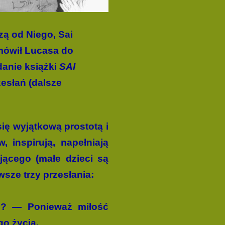
zą od Niego, Sai
amówił Lucasa do
danie książki
SAI
zesłań (dalsze
ię wyjątkową prostotą i
 inspirują, napełniają
jącego (małe dzieci są
wsze trzy przesłania:
iu? — Ponieważ miłość
go życia.