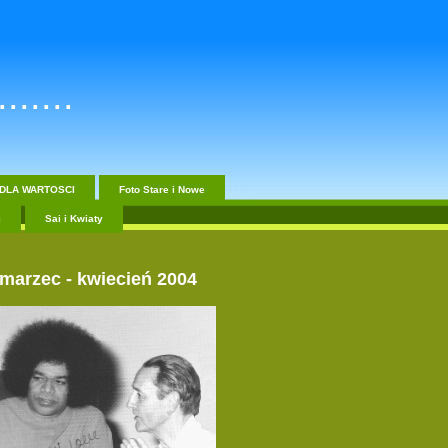
......
DLA WARTOSCI
Foto Stare i Nowe
i
Sai i Kwiaty
 mar
zec - kwiecień 2004