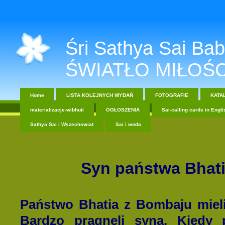
Śri Sathya Sai Baba....
ŚWIATŁO MIŁOŚC
Home
LISTA KOLEJNYCH WYDAŃ
FOTOGRAFIE
KATA
materializacje-wibhuti
OGŁOSZENIA
Sai-calling cards in Engli
Sathya Sai i Wszechswiat
Sai i woda
Syn państwa Bhat
Państwo Bhatia z Bombaju mieli 
Bardzo pragnęli syna. Kiedy 