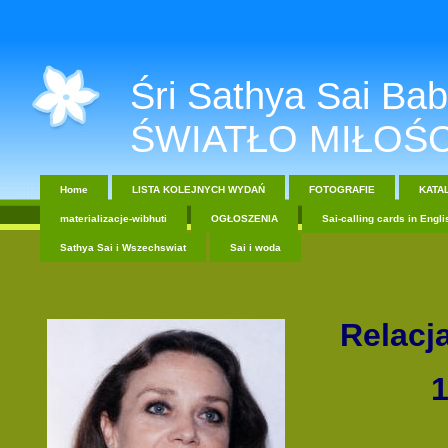
Śri Sathya Sai Baba....
ŚWIATŁO MIŁOŚC
Home
LISTA KOLEJNYCH WYDAŃ
FOTOGRAFIE
KATA
materializacje-wibhuti
OGŁOSZENIA
Sai-calling cards in Engli
Sathya Sai i Wszechswiat
Sai i woda
Relacj