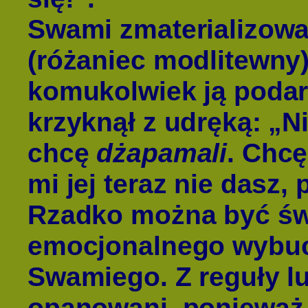
Swami zmaterializowa
(różaniec modlitewny
komukolwiek ją poda
krzyknął z udręką: „N
chcę
dżapamali
. Chcę
mi jej teraz nie dasz,
Rzadko można być św
emocjonalnego wybu
Swamiego. Z reguły lu
opanowani, poniewa