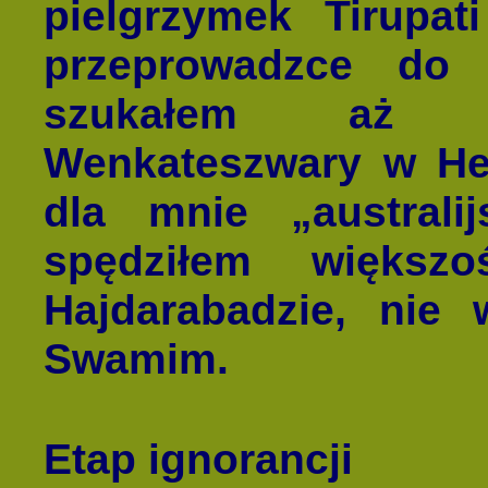
pielgrzymek Tirupat
przeprowadzce do
szukałem aż zn
Wenkateszwary w Hel
dla mnie „australij
spędziłem większ
Hajdarabadzie, nie 
Swamim.
Etap ignorancji