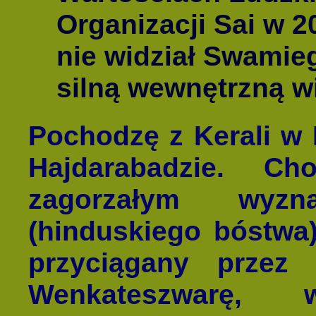
Organizacji Sai w 2
nie widział Swamieg
silną wewnętrzną w
Pochodzę z Kerali w 
Hajdarabadzie. C
zagorzałym wyz
(hinduskiego bóstwa
przyciągany prze
Wenkateszwarę,