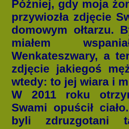
Później, gdy moja żo
przywiozła zdjęcie S
domowym ołtarzu. B
miałem wspani
Wenkateszwary, a te
zdjęcie jakiegoś mę
wtedy: to jej wiara i
W 2011 roku otrzy
Swami opuścił ciało.
byli zdruzgotani 