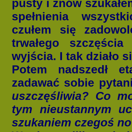
pusty i znów szukał
spełnienia wszyst
czułem się zadowol
trwałego szczęści
wyjścia. I tak działo 
Potem nadszedł eta
zadawać sobie pytan
uszczęśliwia? Co m
tym nieustannym uc
szukaniem czegoś n