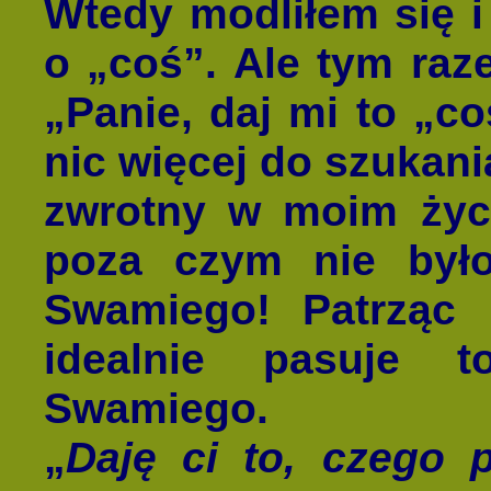
Wtedy modliłem się 
o „coś”. Ale tym raz
„Panie, daj mi to „c
nic więcej do szukania
zwrotny w moim życi
poza czym nie było
Swamiego! Patrząc n
idealnie pasuje 
Swamiego.
„
Daję ci to, czego 