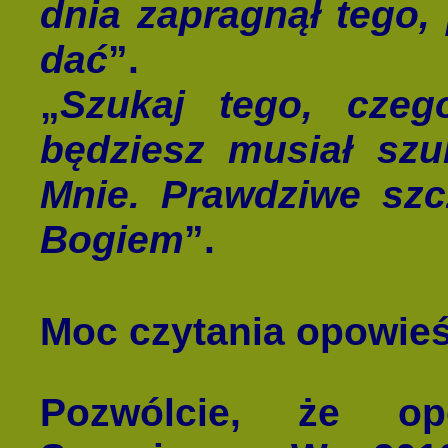
dnia zapragnął tego,
dać
”.
„
Szukaj tego, czeg
będziesz musiał szu
Mnie. Prawdziwe szc
Bogiem
”.
Moc czytania opowie
Pozwólcie, że op