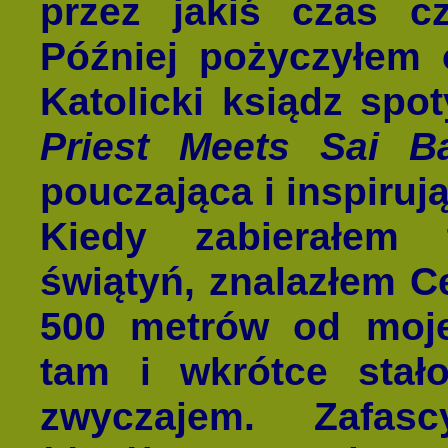
przez jakiś czas c
Później pożyczyłem 
Katolicki ksiądz spo
Priest Meets Sai B
pouczająca i inspirują
Kiedy zabierałem 
świątyń, znalazłem C
500 metrów od moj
tam i wkrótce stał
zwyczajem. Zafas