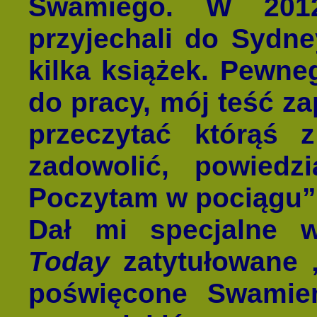
Swamiego. W 2012
przyjechali do Sydne
kilka książek. Pewne
do pracy, mój teść za
przeczytać którąś 
zadowolić, powiedz
Poczytam w pociągu”
Dał mi specjalne
Today
zatytułowane 
poświęcone Swamie