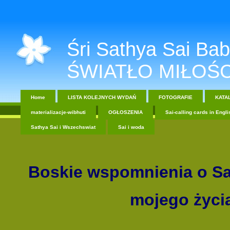
Śri Sathya Sai Baba....
ŚWIATŁO MIŁOŚC
Home
LISTA KOLEJNYCH WYDAŃ
FOTOGRAFIE
KATA
materializacje-wibhuti
OGŁOSZENIA
Sai-calling cards in Engli
Sathya Sai i Wszechswiat
Sai i woda
Boskie wspomnienia o Sai
mojego życi