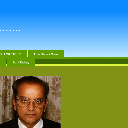
......
DLA WARTOSCI
Foto Stare i Nowe
i
Sai i Kwiaty