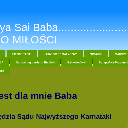
a Sai Baba.......................
O MIŁOŚCI
FOTOGRAFIE
KATALOG TEMATYCZNY
MIGAWKI
MARSZE 
IA
Sai-calling cards in English
Sai-wizytówki
Sai grafika-Prasanth
oda
est dla mnie Baba
ędzia Sądu Najwyższego Karnataki