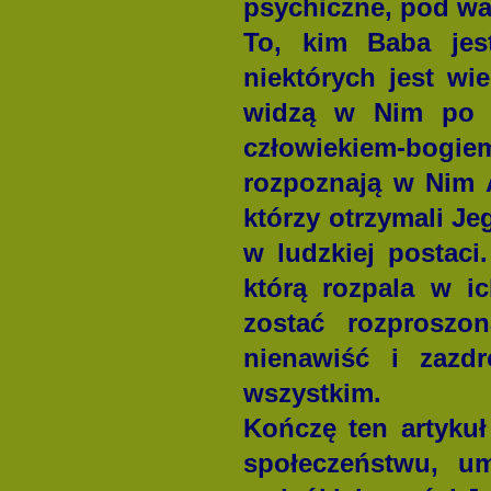
psychiczne, pod war
To, kim Baba jes
niektórych jest wi
widzą w Nim po pr
człowiekiem-bogiem
rozpoznają w Nim Aw
którzy otrzymali Je
w ludzkiej postaci
którą rozpala w i
zostać rozproszo
nienawiść i zazd
wszystkim.
Kończę ten artyku
społeczeństwu, um