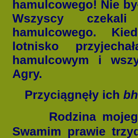
hamulcowego! Nie był
Wszyscy czekal
hamulcowego. Kie
lotnisko przyjech
hamulcowym i wszy
Agry.
Przyciągnęły ich
bh
Rodzina mojego o
Swamim prawie trzyd