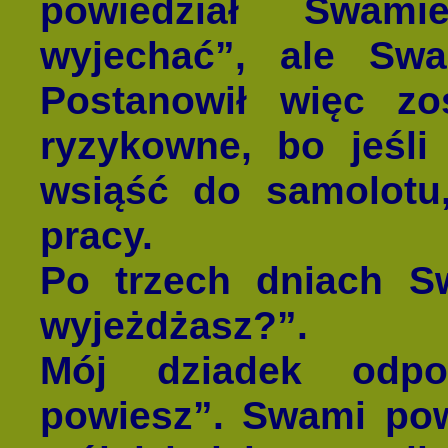
powiedział Swam
wyjechać”, ale Swa
Postanowił więc zo
ryzykowne, bo jeśli
wsiąść do samolotu
pracy.
Po trzech dniach S
wyjeżdżasz?”.
Mój dziadek odpow
powiesz”. Swami powi