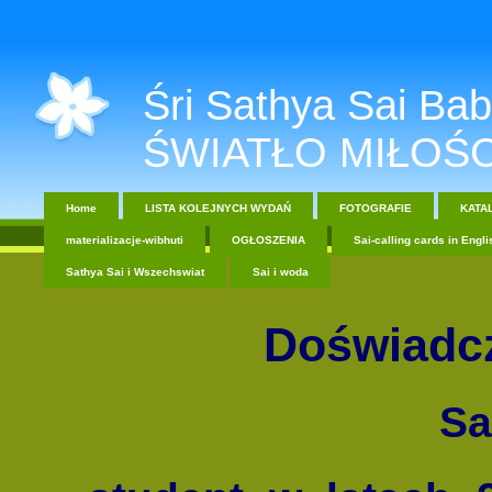
Śri Sathya Sai Baba....
ŚWIATŁO MIŁOŚC
Home
LISTA KOLEJNYCH WYDAŃ
FOTOGRAFIE
KATA
materializacje-wibhuti
OGŁOSZENIA
Sai-calling cards in Engli
Sathya Sai i Wszechswiat
Sai i woda
Doświadcz
Sa