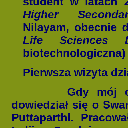
student w latach
Higher Second
Nilayam,
obecnie 
Life Sciences 
biotechnologiczna)
Pierwsza wizyta dz
Gdy mój dziade
dowiedział się o Swa
Puttaparthi. Pracow