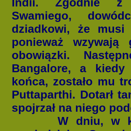
Indii. Zgodnie z
Swamiego, dowódc
dziadkowi, że musi
ponieważ wzywają
obowiązki. Następ
Bangalore, a kiedy
końca, zostało mu t
Puttaparthi. Dotarł t
spojrzał na niego po
W dniu, w który