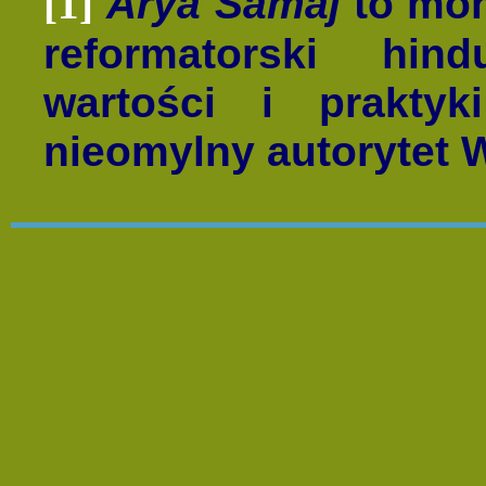
Arya Samaj
to mon
[1]
reformatorski hin
wartości i prakty
nieomylny autorytet 