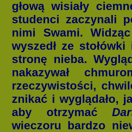
głową wisiały ciem
studenci zaczynali p
nimi Swami. Widzą
wyszedł ze stołówki 
stronę nieba. Wyglą
nakazywał chmuro
rzeczywistości, chwi
znikać i wyglądało, j
aby otrzymać
Dar
wieczoru bardzo niew