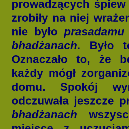
prowadzących śpiew 
zrobiły na niej wrażen
nie było
prasadamu
bhadżanach
. Było t
Oznaczało to, że b
każdy mógł zorgani
domu. Spokój wyn
odczuwała jeszcze pr
bhadżanach
wszyscy
miejsce z uczucia