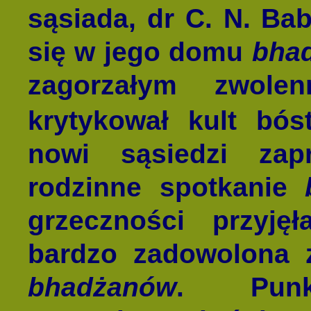
sąsiada, dr C. N. Ba
się w jego domu
bha
zagorzałym zwole
krytykował kult bós
nowi sąsiedzi zap
rodzinne spotkanie
grzeczności przyję
bardzo zadowolona 
bhadżanów
. Punkt