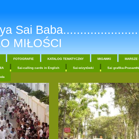
a Sai Baba.......................
O MIŁOŚCI
FOTOGRAFIE
KATALOG TEMATYCZNY
MIGAWKI
MARSZE 
IA
Sai-calling cards in English
Sai-wizytówki
Sai grafika-Prasanth
oda