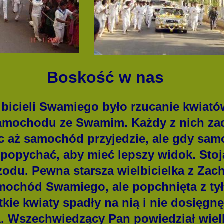
Boskość w nas
cieli Swamiego było rzucanie kwiató
samochodu ze Swamim. Każdy z nich z
c aż samochód przyjedzie, ale gdy samo
 popychać, aby mieć lepszy widok. Stoj
rzodu. Pewna starsza wielbicielka z Za
mochód Swamiego, ale popchnięta z tyłu
kie kwiaty spadły na nią i nie dosięg
. Wszechwiedzący Pan powiedział wielb