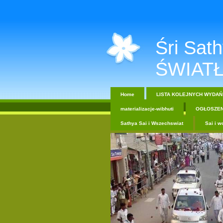
Śri Sathy
ŚWIATŁ
Home
LISTA KOLEJNYCH WYDAŃ
materializacje-wibhuti
OGŁOSZEN
Sathya Sai i Wszechswiat
Sai i w