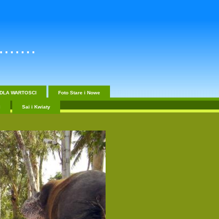
......
DLA WARTOSCI
Foto Stare i Nowe
i
Sai i Kwiaty