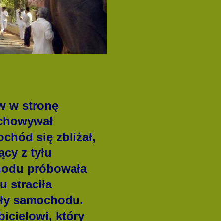
w w stronę
achowywał
chód się zbliżał,
ący z tyłu
chodu próbowała
 straciła
nęły samochodu.
icielowi, który