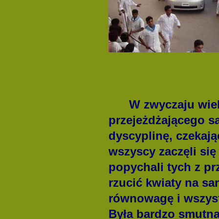
W zwyczaju wielbi
przejeżdżającego 
dyscyplinę, czekają
wszyscy zaczęli się
popychali tych z p
rzucić kwiaty na sa
równowagę i wszyst
Była bardzo smutna