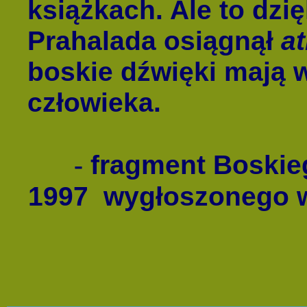
książkach. Ale to dzi
Prahalada osiągnął
a
boskie dźwięki mają 
człowieka.
fragment Boskieg
-
1997 wygłoszonego w 