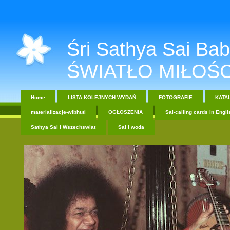
Śri Sathya Sai Baba....
ŚWIATŁO MIŁOŚC
Home
LISTA KOLEJNYCH WYDAŃ
FOTOGRAFIE
KATA
materializacje-wibhuti
OGŁOSZENIA
Sai-calling cards in Engli
Sathya Sai i Wszechswiat
Sai i woda