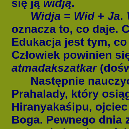
się ją
widją
.
Widja
=
Wid
+
Ja
.
oznacza to, co daje. 
Edukacja jest tym, co
Człowiek powinien się
atmadakszatkar
(dośw
Następnie nauczycie
Prahalady, który osią
Hiranyakaśipu, ojciec
Boga. Pewnego dnia z