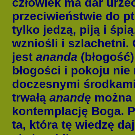
człowiek ma dar urze
przeciwieństwie do pt
tylko jedzą, piją i śpi
wzniośli i szlachetni
jest
ananda
(błogość),
błogości i pokoju ni
doczesnymi środkami.
trwałą
anandę
można o
kontemplację Boga. P
ta, która tę wiedzę d