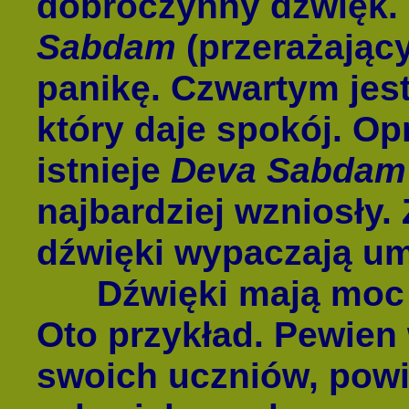
dobroczynny dźwięk. 
Sabdam
(przerażający
panikę. Czwartym jes
który daje spokój. O
istnieje
Deva Sabdam
najbardziej wzniosły.
dźwięki wypaczają um
Dźwięki mają moc p
Oto przykład. Pewien 
swoich uczniów, powie