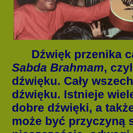
Dźwięk przenika cał
Sabda Brahmam
, czy
dźwięku. Cały wszechś
dźwięku. Istnieje wie
dobre dźwięki, a takż
może być przyczyną s