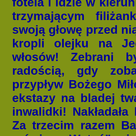
fotela i idzie w kieru
trzymającym filiżan
swoją głowę przed nią
kropli olejku na J
włosów! Zebrani by
radością, gdy zoba
przypływ Bożego Miło
ekstazy na bladej tw
inwalidki! Nakładała 
Za trzecim razem Ba