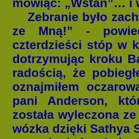
mówiąc: „Wstań”… i 
Zebranie było zach
ze Mną!” - powied
czterdzieści stóp w k
dotrzymując kroku Ba
radością, że pobieg
oznajmiłem oczarow
pani Anderson, któ
została wyleczona ze 
wózka dzięki Sathya S