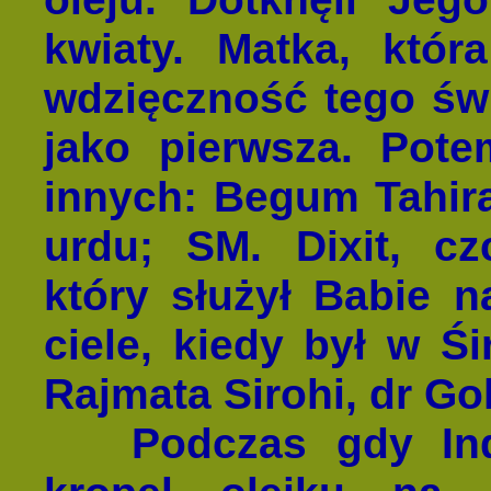
kwiaty. Matka, któr
wdzięczność tego świ
jako pierwsza. Pote
innych: Begum Tahira
urdu; SM. Dixit, czc
który służył Babie 
ciele, kiedy był w Ś
Rajmata Sirohi, dr Gok
Podczas gdy Indra