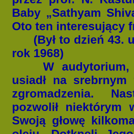
Baby „Sathyam Shiv
Oto ten interesujący 
(Był to dzień 43. u
rok 1968)
W audytorium, na
usiadł na srebrnym
zgromadzenia. Na
pozwolił niektórym 
Swoją głowę kilkom
oleju. Dotknęli Jeg