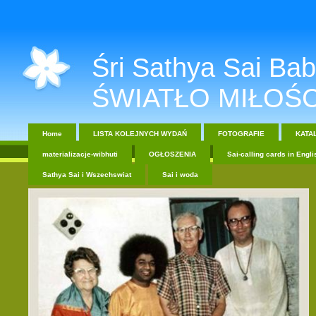
Śri Sathya Sai Baba....
ŚWIATŁO MIŁOŚC
Home
LISTA KOLEJNYCH WYDAŃ
FOTOGRAFIE
KATA
materializacje-wibhuti
OGŁOSZENIA
Sai-calling cards in Engli
Sathya Sai i Wszechswiat
Sai i woda