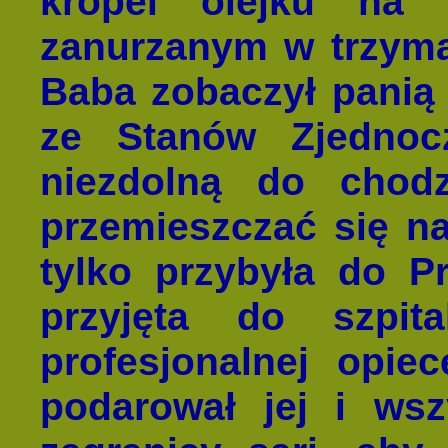
kropel olejku na
zanurzanym w trzym
Baba zobaczył panią 
ze Stanów Zjednocz
niezdolną do chod
przemieszczać się n
tylko przybyła do Pr
przyjęta do szpit
profesjonalnej opie
podarował jej i w