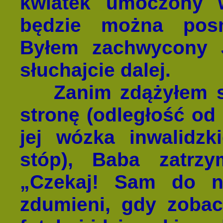
kwiatek umoczony w
będzie można pos
Byłem zachwycony 
słuchajcie dalej.
Zanim zdążyłem skr
stronę (odległość od
jej wózka inwalidz
stóp), Baba zatrzy
„Czekaj! Sam do ni
zdumieni, gdy zobac