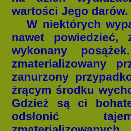
wartości Jego darów.
W niektórych wypad
nawet powiedzieć, 
wykonany posążek
zmaterializowany p
zanurzony przypadk
żrącym środku wycho
Gdzież są ci bohater
odsłonić taje
zmaterializowany