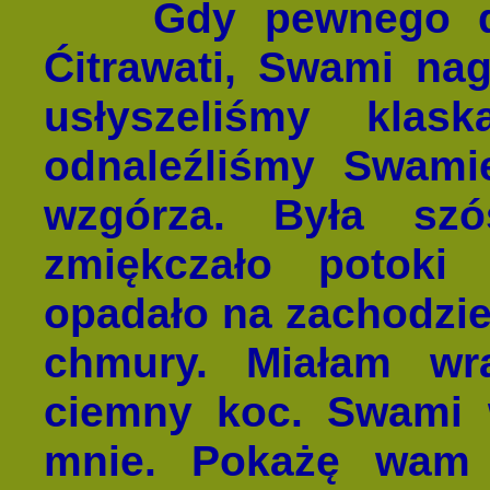
Gdy pewnego dnia
Ćitrawati, Swami na
usłyszeliśmy klas
odnaleźliśmy Swam
wzgórza. Była szó
zmiękczało potoki 
opadało na zachodzie
chmury. Miałam wr
ciemny koc. Swami w
mnie. Pokażę wam 