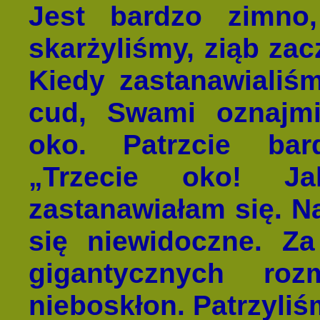
Jest bardzo zimno
skarżyliśmy, ziąb za
Kiedy zastanawialiśm
cud, Swami oznajmi
oko. Patrzcie bar
„Trzecie oko! J
zastanawiałam się. N
się niewidoczne. Z
gigantycznych roz
nieboskłon. Patrzyliś