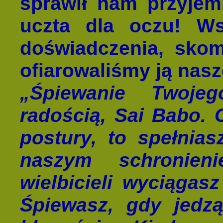
sprawił nam przyjem
uczta dla oczu! Ws
doświadczenia, sko
ofiarowaliśmy ją nas
„Śpiewanie Twoje
radością, Sai Babo. C
postury, to spełnias
naszym schronien
wielbicieli wyciągas
Śpiewasz, gdy jedzą