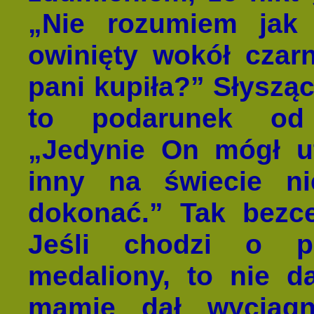
„Nie rozumiem jak 
owinięty wokół czar
pani kupiła?” Słysząc
to podarunek od 
„Jedynie On mógł ut
inny na świecie n
dokonać.” Tak bezc
Jeśli chodzi o pi
medaliony, to nie da
mamie dał wyciągn