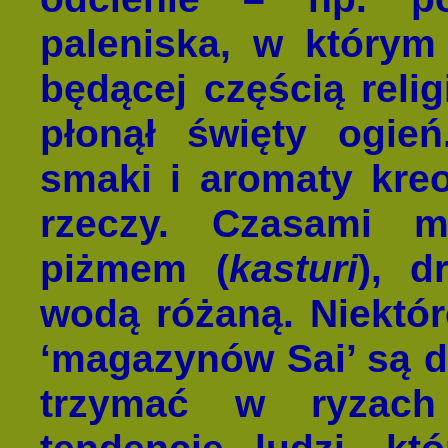
paleniska, w którym 
będącej częścią relig
płonął święty ogień
smaki i aromaty kr
rzeczy. Czasami 
piżmem (
kasturi
), 
wodą różaną. Niektó
‘magazynów Sai’ są d
trzymać w ryzach