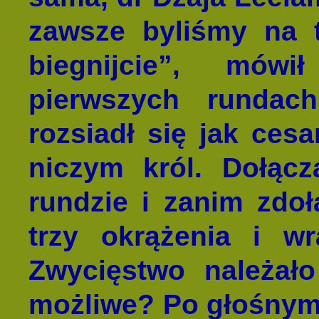
zawsze byliśmy na 
biegnijcie”, mó
pierwszych rundac
rozsiadł się jak ces
niczym król. Dołącz
rundzie i zanim zdoł
trzy okrążenia i w
Zwycięstwo należał
możliwe? Po głośnym 