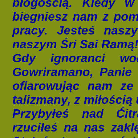
błogością. Kiedy w
biegniesz nam z pom
pracy. Jesteś nas
naszym Śri Sai Ramą
Gdy ignoranci woł
Gowriramano, Panie 
ofiarowując nam ze
talizmany, z miłością
Przybyłeś nad Ćit
rzuciłeś na nas zaklę