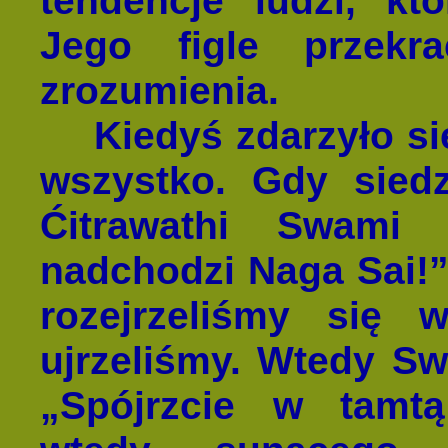
tendencje ludzi, kt
Jego figle przekr
zrozumienia.
Kiedyś zdarzyło się
wszystko. Gdy siedz
Ćitrawathi Swami p
nadchodzi Naga Sai!” 
rozejrzeliśmy się 
ujrzeliśmy. Wtedy S
„Spójrzcie w tamtą