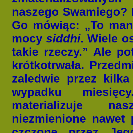
naszego Swamiego? Ni
Go mówiąc: „To mani
mocy
siddhi
. Wiele o
takie rzeczy.” Ale po
krótkotrwała. Przedmio
zaledwie przez kilk
wypadku miesięc
materializuje n
niezmienione nawet p
czczone przez Je