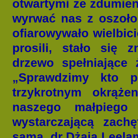
otwartymi ze zdumieni
wyrwać nas z oszoło
ofiarowywało wielbici
prosili, stało się 
drzewo spełniające 
„Sprawdzimy kto p
trzykrotnym okrąże
naszego małpiego
wystarczającą zachę
sama, dr Dżaja Leel