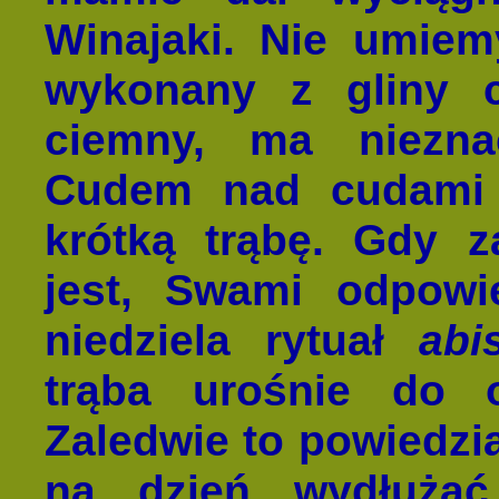
Winajaki. Nie umiem
wykonany z gliny c
ciemny, ma niezna
Cudem nad cudami j
krótką trąbę. Gdy z
jest, Swami odpowie
niedziela rytuał
ab
trąba urośnie do o
Zaledwie to powiedział
na dzień wydłużać