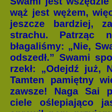
Swami jest wszędzie
wąż jest wężem, więc
jeszcze bardziej, z
strachu. Patrząc
błagaliśmy: „Nie, Sw
odszedł.” Swami spoj
rzekł: „Odejdź już, 
Tamten pamiętny wi
zawsze! Naga Sai p
ciele oślepiająco j