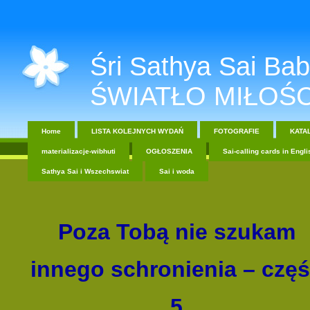
Śri Sathya Sai Baba....
ŚWIATŁO MIŁOŚC
Home
LISTA KOLEJNYCH WYDAŃ
FOTOGRAFIE
KATA
materializacje-wibhuti
OGŁOSZENIA
Sai-calling cards in Engli
Sathya Sai i Wszechswiat
Sai i woda
Poza Tobą nie szukam
innego schronienia
–
czę
5