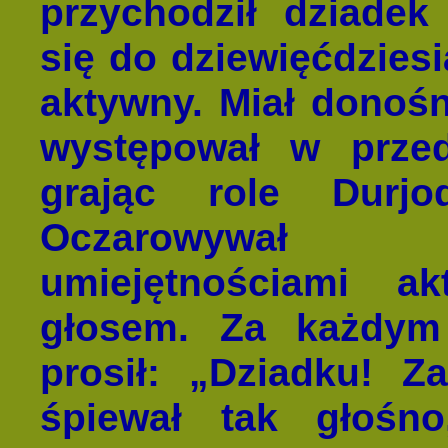
przychodził dziadek
się do dziewięćdziesi
aktywny. Miał donośn
występował w przeds
grając role Durj
Oczarowywał 
umiejętnościami a
głosem. Za każdy
prosił: „Dziadku! Z
śpiewał tak głośn