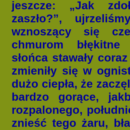
jeszcze: „Jak zdo
zaszło?”, ujrzeli
wznoszący się cze
chmurom błękitne 
słońca stawały coraz
zmieniły się w ognis
dużo ciepła, że zaczęl
bardzo gorące, jak
rozpalonego, połudn
znieść tego żaru, bł