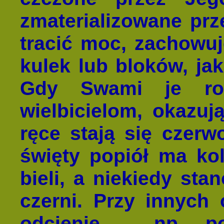
zmaterializowane pr
tracić moc, zachowuj
kulek lub bloków, ja
Gdy Swami je roz
wielbicielom, okazuj
ręce stają się czer
święty popiół ma ko
bieli, a niekiedy sta
czerni. Przy innych 
odcienie – np. po