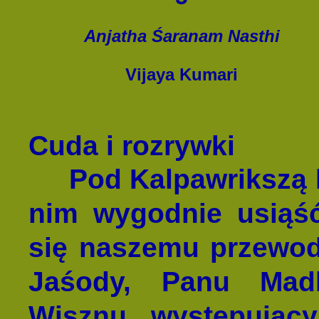
Anjatha Śaranam Nasthi
Vijaya Kumari
Cuda i rozrywki
Pod Kalpawrikszą leż
nim wygodnie usiąść
się naszemu przewod
Jaśody, Panu Madh
Wisznu, występujący