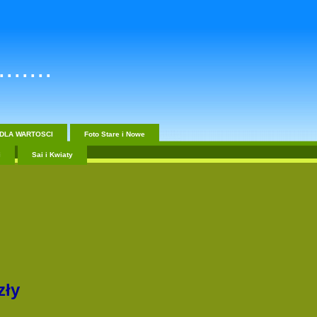
......
DLA WARTOSCI
Foto Stare i Nowe
i
Sai i Kwiaty
zły