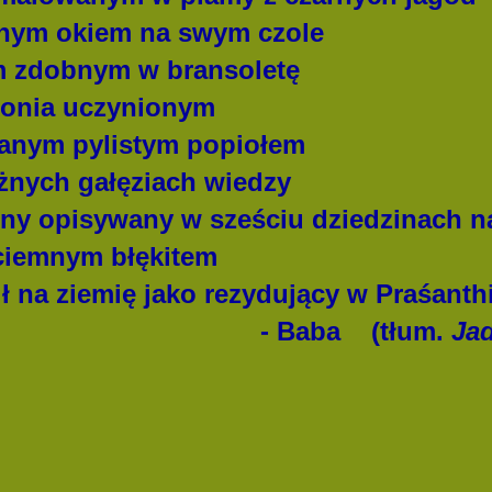
nym okiem na swym czole
m zdobnym w bransoletę
łonia uczynionym
anym pylistym popiołem
óżnych gałęziach wiedzy
szny opisywany w sześciu dziedzinach n
ciemnym błękitem
ł na ziemię jako rezydujący w Praśanthi
- Baba
(tłum.
Ja