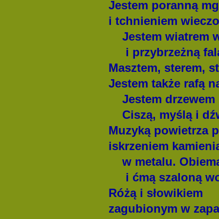
Jestem poranną mg
i tchnieniem wiecz
Jestem wiatrem w 
i przybrzeżną fal
Masztem, sterem, st
Jestem także rafą na
Jestem drzewem z
Ciszą, myślą i dź
Muzyką powietrza p
iskrzeniem kamieni
w metalu. Obiema
i ćmą szaloną wok
Różą i słowikiem
zagubionym w zapa