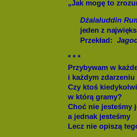
„Jak mogę to zrozu
Dżalaluddin Ru
jeden z najwięk
Przekład:
Jago
* * *
Przybywam w każde
i każdym zdarzeniu
Czy ktoś kiedykolw
w którą gramy?
Choć nie jesteśmy 
a jednak jesteśmy
Lecz nie opiszą teg