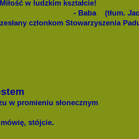
 Miłość w ludzkim kształcie!
- Baba
(tłum.
Ja
przesłany członkom Stowarzyszenia Pad
estem
rzu w promieniu słonecznym
ówię, stójcie.