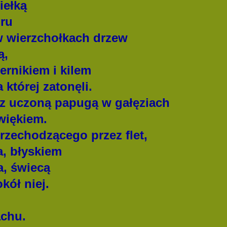
iełką
oru
wierzchołkach drzew
ą,
ernikiem i kilem
 której zatonęli.
 uczoną papugą w gałęziach
więkiem.
rzechodzącego przez flet,
a, błyskiem
, świecą
ół niej.
chu.