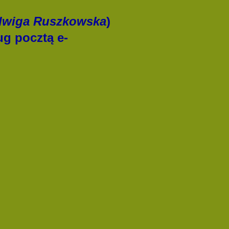
dwiga Ruszkowska
)
ug pocztą e-