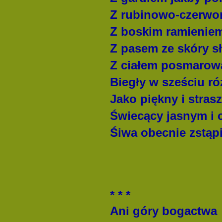
Z rubinowo-czerwo
Z boskim ramienie
Z pasem ze skóry s
Z ciałem posmarow
Biegły w sześciu r
Jako piękny i stra
Świecący jasnym i 
Śiwa obecnie zstąpi
* * *
Ani góry bogactwa