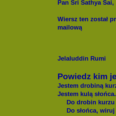
Pan Śri Sathya Sai,
Wiersz ten został 
mailową
Jelaluddin Rumi
Powiedz kim j
Jestem drobiną ku
Jestem kulą słońca.
Do drobin kurzu m
Do słońca, wiruj