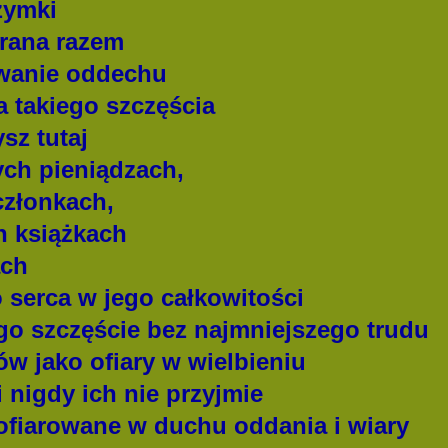
zymki
brana razem
owanie oddechu
a takiego szczęścia
sz tutaj
ch pieniądzach,
członkach,
h książkach
ach
 serca w jego całkowitości
go szczęście bez najmniejszego trudu
w jako ofiary w wielbieniu
 nigdy ich nie przyjmie
 ofiarowane w duchu oddania i wiary