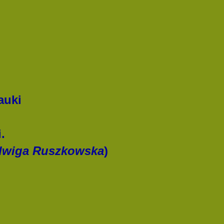
auki
.
dwiga Ruszkowska
)