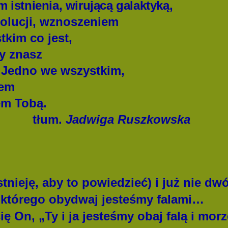
stnienia, wirującą galaktyką,
olucji, wznoszeniem
kim co jest,
ry znasz
 Jedno we wszystkim,
tem
m Tobą.
tłum.
Jadwiga Ruszkowska
stnieję, aby to powiedzieć) i już nie dw
, którego obydwaj jesteśmy falami…
ię On, „Ty i ja jesteśmy obaj falą i mo