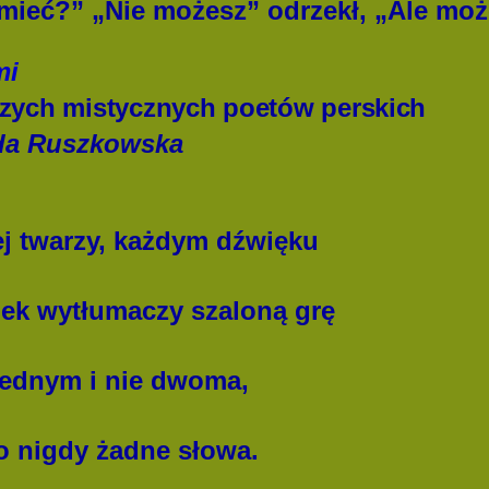
mieć?” „Nie możesz” odrzekł, „Ale moż
mi
szych mistycznych poetów perskich
da Ruszkowska
j twarzy, każdym dźwięku
iek wytłumaczy szaloną grę
jednym i nie dwoma,
o nigdy żadne słowa.