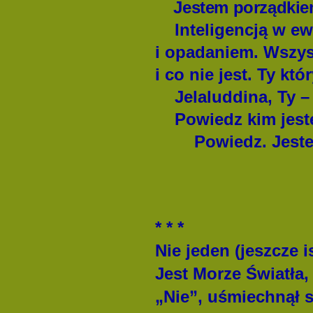
Jestem porządkiem i
Inteligencją w ew
i opadaniem. Wszyst
i co nie jest. Ty któ
Jelaluddina, Ty –
Powiedz kim jes
Powiedz. Jeste
* * *
Nie jeden (jeszcze i
Jest Morze Światła
„Nie”, uśmiechnął s