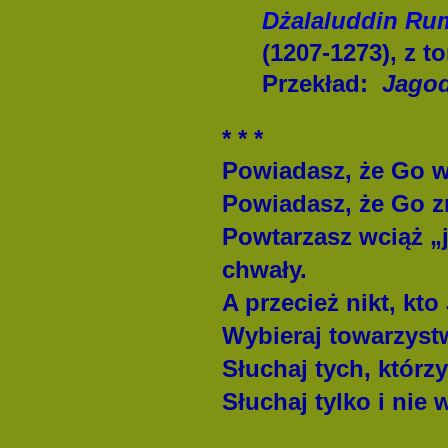
Dżalaluddin Ru
(1207-1273), z 
Przekład:
Jago
* * *
Powiadasz, że Go w
Powiadasz, że Go zn
Powtarzasz wciąż „j
chwały.
A przecież nikt, kto 
Wybieraj towarzyst
Słuchaj tych, którz
Słuchaj tylko i nie