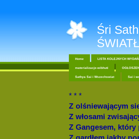
Śri Sathy
ŚWIATŁ
Home
LISTA KOLEJNYCH WYDAŃ
materializacje-wibhuti
OGŁOSZEN
Sathya Sai i Wszechswiat
Sai i w
* * *
Z olśniewającym si
Z włosami zwisający
Z Gangesem, który 
Z gardłem jakby p