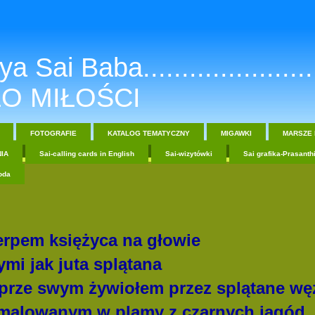
a Sai Baba.......................
O MIŁOŚCI
FOTOGRAFIE
KATALOG TEMATYCZNY
MIGAWKI
MARSZE 
IA
Sai-calling cards in English
Sai-wizytówki
Sai grafika-Prasanth
oda
erpem księżyca na głowie
mi jak juta splątana
prze swym żywiołem przez splątane wę
omalowanym w plamy z czarnych jagód