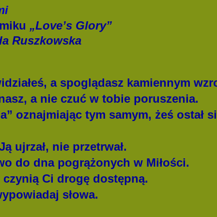
mi
tomiku
„Love’s Glory”
da Ruszkowska
idziałeś, a spoglądasz kamiennym wzr
asz, a nie czuć w tobie poruszenia.
a” oznajmiając tym samym, żeś ostał s
Ją ujrzał, nie przetrwał.
wo do dna pogrążonych w Miłości.
y czynią Ci drogę dostępną.
 wypowiadaj słowa.