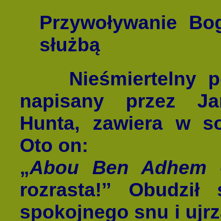
Przywoływanie Bog
służbą
Nieśmiertelny
napisany przez J
Hunta, zawiera w so
Oto on:
„
Abou Ben Adhem
-
rozrasta!ˮ Obudził
spokojnego snu i ujrz