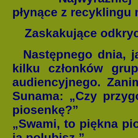
płynące z recyklingu 
Zaskakujące odkryc
Następnego dnia, j
kilku członków gru
audiencyjnego. Zanim
Sunama: „Czy przygo
piosenkę?”
„Swami, to piękna pi
ją polubisz.”