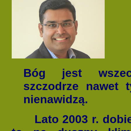
Bóg jest wszec
szczodrze nawet t
nienawidzą.
Lato 2003 r. dobieg