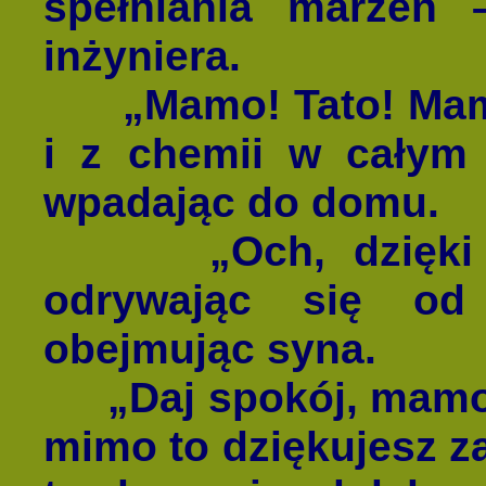
spełniania marzeń 
inżyniera.
„Mamo! Tato! Mam na
i z chemii w całym 
wpadając do domu.
„Och, dzięki Bo
odrywając się od
obejmując syna.
„Daj spokój, mamo. 
mimo to dziękujesz z