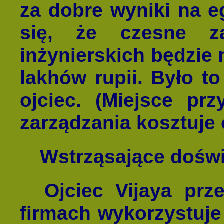
za dobre wyniki na e
się, że czesne z
inżynierskich będzie n
lakhów rupii. Było to
ojciec. (Miejsce prz
zarządzania kosztuje o
Wstrząsające doś
Ojciec Vijaya prze
firmach wykorzystuje 