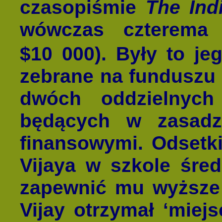
czasopiśmie
The Ind
wówczas czterema 
$10 000). Były to je
zebrane na funduszu 
dwóch oddzielnych
będących w zasadzi
finansowymi. Odsetki
Vijaya w szkole śre
zapewnić mu wyższe 
Vijay otrzymał ‘miejs