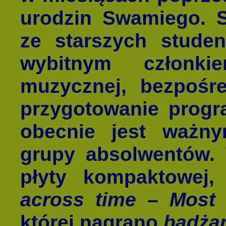
urodzin Swamiego. 
ze starszych studen
wybitnym członki
muzycznej, bezpoś
przygotowanie prog
obecnie jest ważn
grupy absolwentów. 
płyty kompaktowej,
across time – Most 
której nagrano
badża