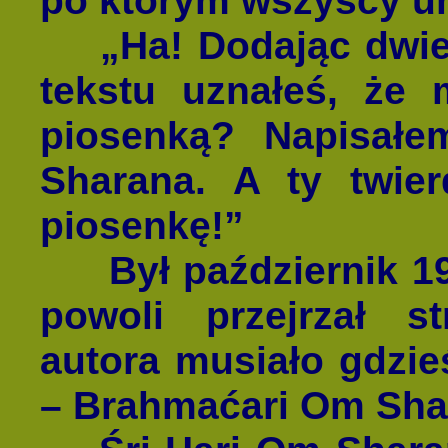
„Ha! Dodając dwie n
tekstu uznałeś, że
piosenką? Napisał
Sharana. A ty twier
piosenkę!”
Był październik 198
powoli przejrzał s
autora musiało gdzieś
– Brahmaćari Om Sha