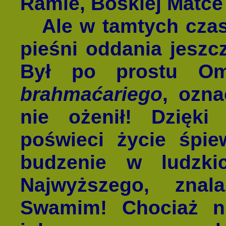
Ramie, Boskiej Matce i
Ale w tamtych czas
pieśni oddania jeszcz
Był po prostu Om
brahmaćariego
, ozna
nie ożenił! Dzięki 
poświeci życie śpi
budzenie w ludzki
Najwyższego, znal
Swamim! Chociaż n