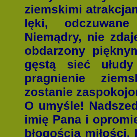
ziemskimi atrakcjam
lęki, odczuwan
Niemądry, nie zdaj
obdarzony pięknym
gęstą sieć ułudy
pragnienie ziems
zostanie zaspokojo
O umyśle! Nadszedł
imię Pana i opromie
błogością miłości, 