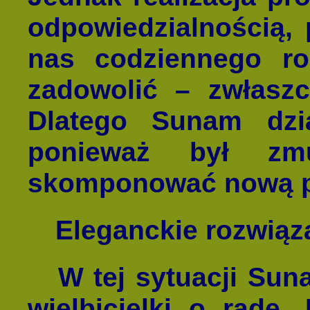
odpowiedzialnością,
nas codziennego ro
zadowolić – zwłaszc
Dlatego Sunam dzia
ponieważ był zm
skomponować nową p
Eleganckie rozwiąz
W tej sytuacji Sun
wielbicielki o radę.