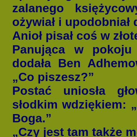
zalanego księżyco
ożywiał i upodobniał do
Anioł pisał coś w złot
Panująca w pokoju
dodała Ben Adhemow
„Co piszesz?”
Postać uniosła gł
słodkim wdziękiem: „
Boga.”
„Czy jest tam także m