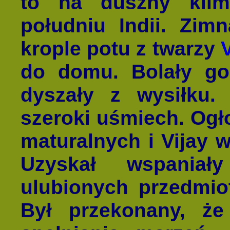
to na duszny klim
południu Indii. Zim
krople potu z twarzy
do domu. Bolały go
dyszały z wysiłku.
szeroki uśmiech. Og
maturalnych i Vijay 
Uzyskał wspaniał
ulubionych przedmiot
Był przekonany, że