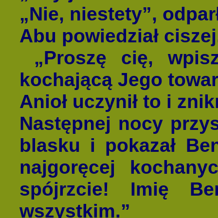
„Nie, niestety”, odparł
Abu powiedział ciszej,
„Proszę cię, wpis
kochającą Jego towar
Anioł uczynił to i znik
Następnej nocy przy
blasku i pokazał Be
najgoręcej kochany
spójrzcie! Imię B
wszystkim.”