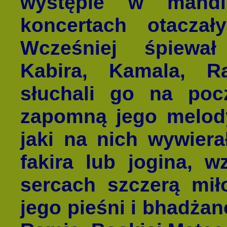
występie w mandi
koncertach otaczały
Wcześniej śpiewa
Kabira, Kamala, Ra
słuchali go na pocz
zapomną jego melod
jaki na nich wywier
fakira lub jogina, 
sercach szczerą mi
jego pieśni i bhadża