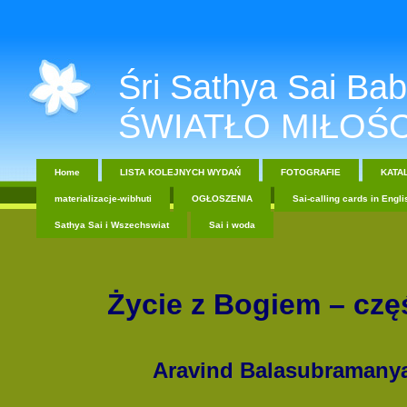
Śri Sathya Sai Baba....
ŚWIATŁO MIŁOŚC
Home
LISTA KOLEJNYCH WYDAŃ
FOTOGRAFIE
KATA
materializacje-wibhuti
OGŁOSZENIA
Sai-calling cards in Engli
Sathya Sai i Wszechswiat
Sai i woda
Życie z Bogiem – czę
Aravind Balasubramany