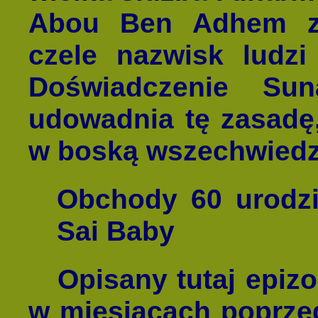
Abou Ben Adhem z 
czele nazwisk ludz
Doświadczenie Su
udowadnia tę zasadę
w boską wszechwiedz
Obchody 60 urodz
Sai Baby
Opisany tutaj epizo
w miesiącach poprze