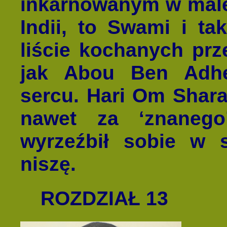
inkarnowanym w male
Indii, to Swami i t
liście kochanych prz
jak Abou Ben Adh
sercu. Hari Om Shara
nawet za ‘znanego
wyrzeźbił sobie w
niszę.
ROZDZIAŁ 13