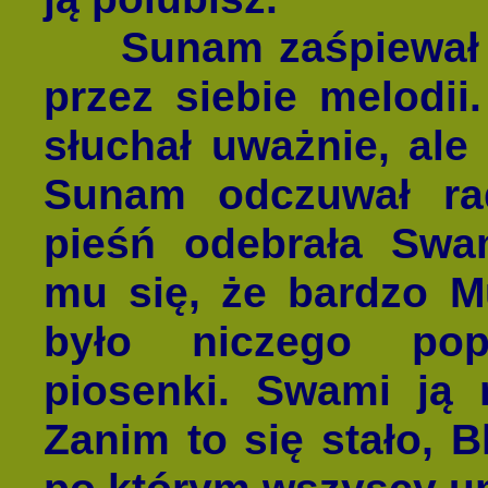
Sunam zaśpiewał t
przez siebie melodii
słuchał uważnie, ale
Sunam odczuwał rad
pieśń odebrała Sw
mu się, że bardzo M
było niczego pop
piosenki. Swami ją n
Zanim to się stało, 
po którym wszyscy um