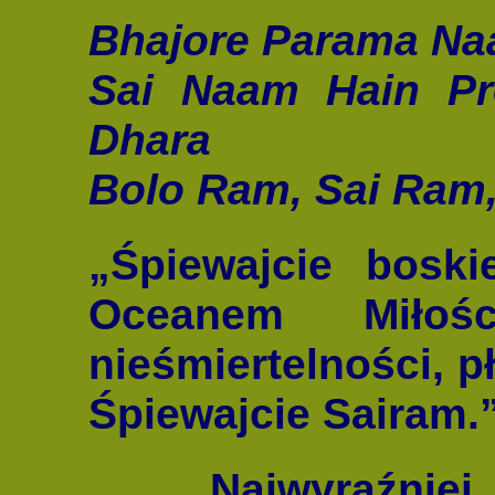
Bhajore Parama Naa
Sai Naam Hain Pr
Dhara
Bolo Ram, Sai Ram,
„Śpiewajcie boski
Oceanem Miłoś
nieśmiertelności, p
Śpiewajcie Sairam.
Najwyraźniej Sun