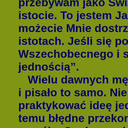
przebywam jako Św
istocie. To jestem J
możecie Mnie dostrz
istotach. Jeśli się p
Wszechobecnego i st
jednością”.
Wielu dawnych męd
i pisało to samo. Nie
praktykować ideę je
temu błędne przeko