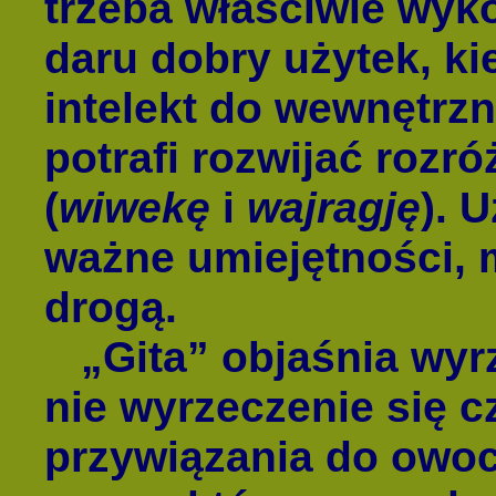
trzeba właściwie wyk
daru dobry użytek, ki
intelekt do wewnętrz
potrafi rozwijać rozró
(
wiwekę
i
wajragję
). 
ważne umiejętności,
drogą.
„Gita” objaśnia wyrz
nie wyrzeczenie się c
przywiązania do owocó