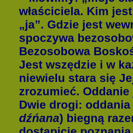
właściciela. Kim jes
„ja”. Gdzie jest we
spoczywa bezosobo
Bezosobowa Boskość
Jest wszędzie i w k
niewielu stara się J
zrozumieć. Oddanie 
Dwie drogi: oddania 
dźńana
) biegną raze
dostąpicie poznania.