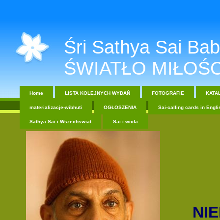
Śri Sathya Sai Baba....
ŚWIATŁO MIŁOŚC
Home
LISTA KOLEJNYCH WYDAŃ
FOTOGRAFIE
KATA
materializacje-wibhuti
OGŁOSZENIA
Sai-calling cards in Engli
Sathya Sai i Wszechswiat
Sai i woda
NI