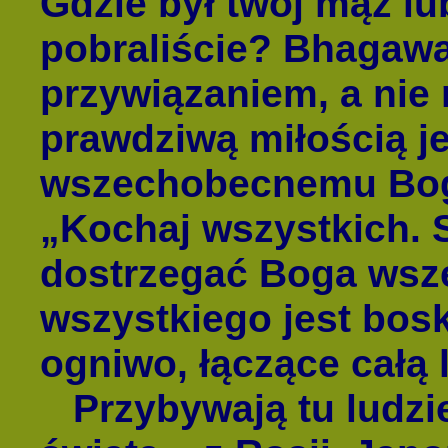
Gdzie był twój mąż lu
pobraliście? Bhagawa
przywiązaniem, a nie
prawdziwą miłością je
wszechobecnemu Bog
„Kochaj wszystkich. 
dostrzegać Boga wszę
wszystkiego jest bos
ogniwo, łączące całą 
Przybywają tu ludzi