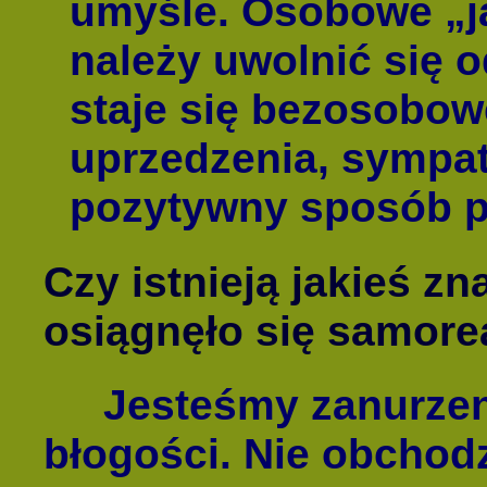
umyśle. Osobowe „ja
należy uwolnić się o
staje się bezosobow
uprzedzenia, sympati
pozytywny sposób pa
Czy istnieją jakieś zn
osiągnęło się samore
Jesteśmy zanurzen
błogości. Nie obchodz