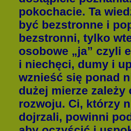
pokochacie. Ta wied
być bezstronne i pop
bezstronni, tylko wt
osobowe „ja” czyli e
i niechęci, dumy i 
wznieść się ponad n
dużej mierze zależy 
rozwoju. Ci, którzy 
dojrzali, powinni p
aby oczyścić i uspo