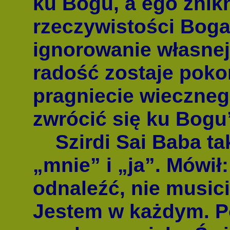
ku Bogu, a ego znik
rzeczywistości Boga
ignorowanie własnej
radość zostaje poko
pragniecie wieczneg
zwrócić się ku Bogu
Szirdi Sai Baba tak
„mnie” i „ja”. Mówi
odnaleźć, nie music
Jestem w każdym. Po