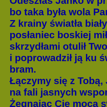
Odeszłaś Janko w pr
bo taka była wola Pa
Z krainy światła biały
posłaniec boskiej mił
skrzydłami otulił Tw
i poprowadził ją ku ś
bram.
Łączymy się z Tobą,
na fali jasnych ws
Żegnając Cię mocą 