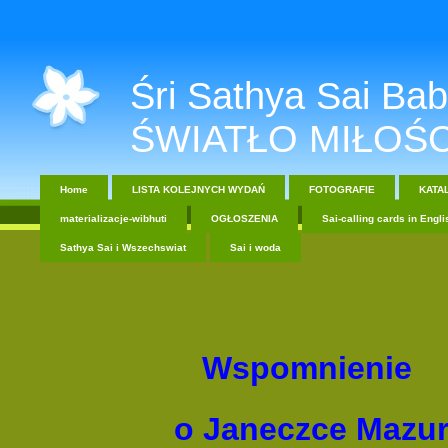
Śri Sathya Sai Baba....
ŚWIATŁO MIŁOŚC
Home
LISTA KOLEJNYCH WYDAŃ
FOTOGRAFIE
KATA
materializacje-wibhuti
OGŁOSZENIA
Sai-calling cards in Engli
Sathya Sai i Wszechswiat
Sai i woda
Wspomnienie
o Janeczce Mazu