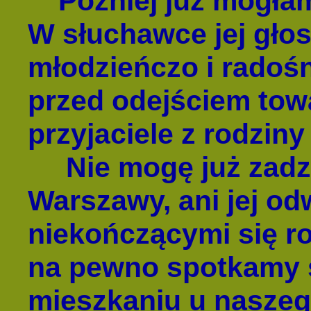
Później już mogłam 
W słuchawce jej gło
młodzieńczo i radośn
przed odejściem towa
przyjaciele z rodziny 
Nie mogę już zadzw
Warszawy, ani jej od
niekończącymi się r
na pewno spotkamy 
mieszkaniu u naszeg