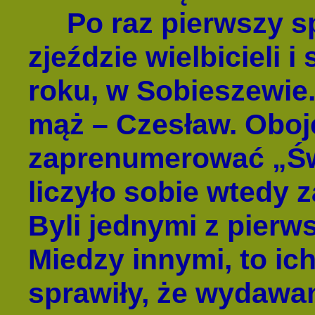
Po raz pierwszy sp
zjeździe wielbicieli
roku, w Sobieszewie.
mąż – Czesław. Oboje
zaprenumerować „Świ
liczyło sobie wtedy 
Byli jednymi z pier
Miedzy innymi, to ic
sprawiły, że wydawa