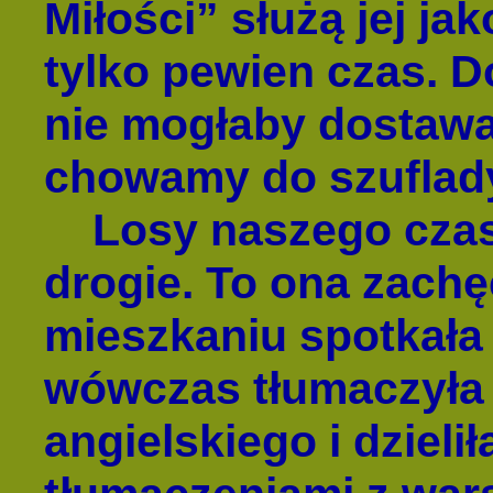
Miłości” służą jej j
tylko pewien czas. D
nie mogłaby dostawa
chowamy do szuflady
Losy naszego czaso
drogie. To ona zachę
mieszkaniu spotkała s
wówczas tłumaczyła l
angielskiego i dzieli