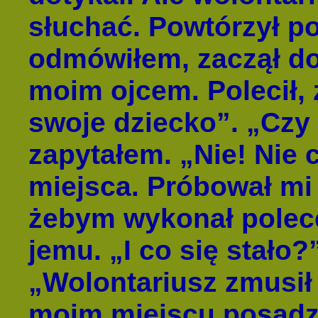
słuchać. Powtórzył po
odmówiłem, zaczął dop
moim ojcem. Polecił, 
swoje dziecko”. „Czy t
zapytałem. „Nie! Nie 
miejsca. Próbował mi
żebym wykonał polece
jemu. „I co się stało
„Wolontariusz zmusił 
moim miejscu posadzi