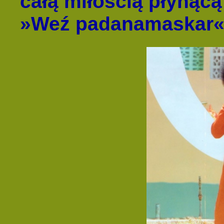
całą miłością płynącą
»Weź padanamaskar«