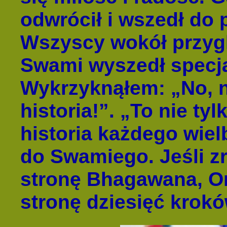
odwrócił i wszedł do 
Wszyscy wokół przygl
Swami wyszedł specja
Wykrzyknąłem: „No, n
historia!”. „To nie tyl
historia każdego wie
do Swamiego. Jeśli zr
stronę Bhagawana, On
stronę dziesięć krokó