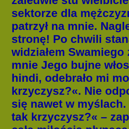
zaledwie stu wielbicie
sektorze dla mężczyzn
patrzył na mnie. Nagl
stronę! Po chwili sta
widziałem Swamiego z
mnie Jego bujne włosy
hindi, odebrało mi m
krzyczysz?«. Nie odp
się nawet w myślach.
tak krzyczysz?« – zap