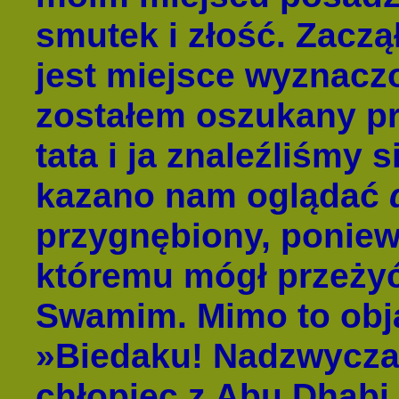
smutek i złość. Zaczął
jest miejsce wyznacz
zostałem oszukany prz
tata i ja znaleźliśmy 
kazano nam oglądać
przygnębiony, poniewa
któremu mógł przeżyć
Swamim. Mimo to obją
»Biedaku! Nadzwycza
chłopiec z Abu Dhabi