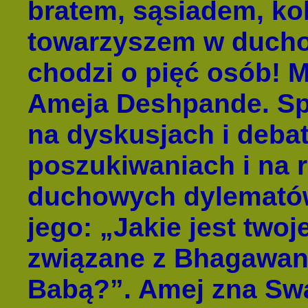
bratem, sąsiadem, kol
towarzyszem w duchow
chodzi o pięć osób! 
Ameja Deshpande. Spę
na dyskusjach i deba
poszukiwaniach i na 
duchowych dylematów
jego: „Jakie jest two
związane z Bhagawan
Babą?”. Amej zna Sw