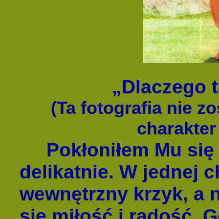
„Dlaczego 
(Ta fotografia nie z
charakter
Pokłoniłem Mu się d
delikatnie. W jednej c
wewnętrzny krzyk, a n
się miłość i radość. 