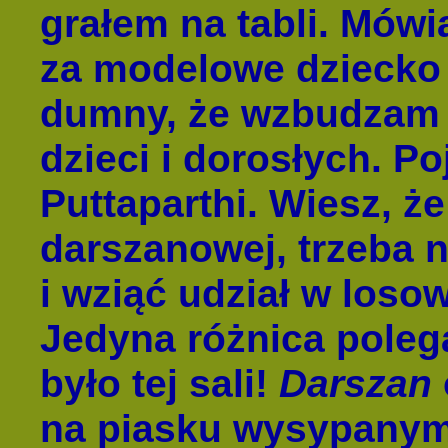
grałem na tabli. Mów
za modelowe dziecko
dumny, że wzbudzam 
dzieci i dorosłych. P
Puttaparthi. Wiesz, że
darszanowej, trzeba 
i wziąć udział w loso
Jedyna różnica polega
było tej sali!
Darszan
na piasku wysypanym