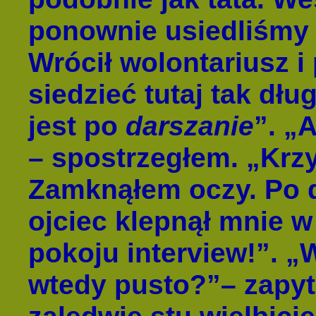
ponownie usiedliśmy 
Wrócił wolontariusz i
siedzieć tutaj tak dłu
jest po
darszanie
”. „
– spostrzegłem. „Krz
Zamknąłem oczy. Po d
ojciec klepnął mnie 
pokoju interview!”. „
wtedy pusto?”– zapyt