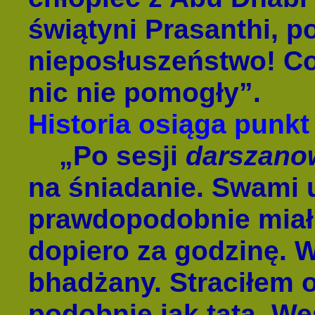
świątyni Prasanthi, p
nieposłuszeństwo! Co
nic nie pomogły”.
Historia osiąga punk
„Po sesji
darszano
na śniadanie. Swami u
prawdopodobnie miał
dopiero za godzinę. W
bhadżany. Straciłem o
podobnie jak tata. We