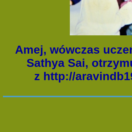
Amej, wówczas uczeń
Sathya Sai, otrzym
z http://aravindb