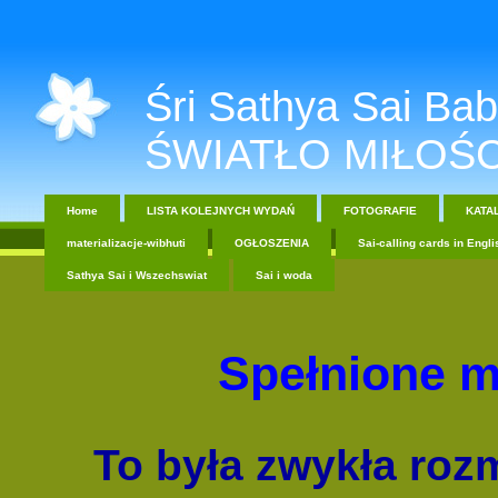
Śri Sathya Sai Baba....
ŚWIATŁO MIŁOŚC
Home
LISTA KOLEJNYCH WYDAŃ
FOTOGRAFIE
KATA
materializacje-wibhuti
OGŁOSZENIA
Sai-calling cards in Engli
Sathya Sai i Wszechswiat
Sai i woda
Spe
ł
nione m
To była zwykła rozm