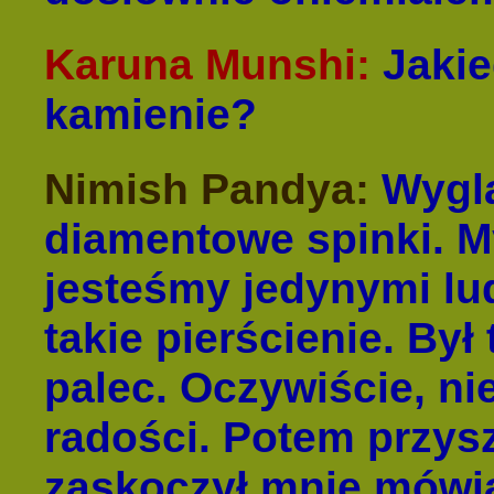
Karuna Munshi:
Jakie
kamienie?
Nimish Pandya:
Wyglą
diamentowe spinki. My
jesteśmy jedynymi lud
takie pierścienie. Był
palec. Oczywiście, ni
radości. Potem przys
zaskoczył mnie mówią