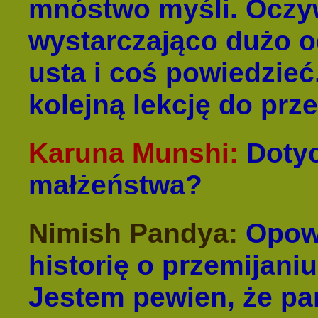
mnóstwo myśli. Oczyw
wystarczająco dużo o
usta i coś powiedzieć
kolejną lekcję do prz
Karuna Munshi:
Doty
małżeństwa?
Nimish Pandya:
Opowi
historię o przemijani
Jestem pewien, że pan