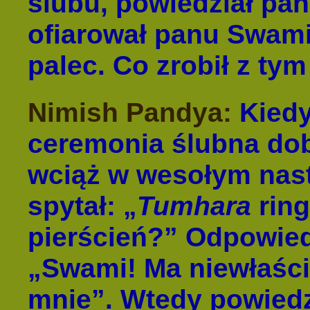
ślubu, powiedział pan,
ofiarował panu Swami
palec. Co zrobił z ty
Nimish Pandya:
Kiedy
ceremonia ślubna dob
wciąż w wesołym nast
spytał: „
Tumhara
rin
pierścień?” Odpowie
„Swami! Ma niewłaści
mnie”. Wtedy powiedz