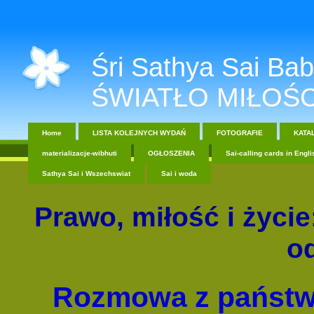
Śri Sathya Sai Baba....
ŚWIATŁO MIŁOŚC
Home
LISTA KOLEJNYCH WYDAŃ
FOTOGRAFIE
KATA
materializacje-wibhuti
OGŁOSZENIA
Sai-calling cards in Engli
Sathya Sai i Wszechswiat
Sai i woda
Prawo, miłość i życie
o
Rozmowa z państw