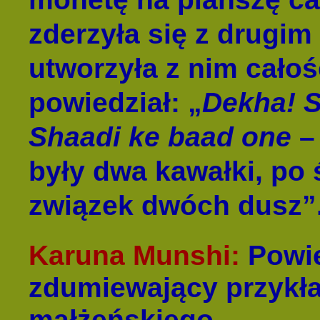
zderzyła się z drugim
utworzyła z nim całoś
powiedział: „
Dekha! S
Shaadi ke baad one
– 
były dwa kawałki, po ś
związek dwóch dusz”
Karuna Munshi:
Powie
zdumiewający przykł
małżeńskiego.