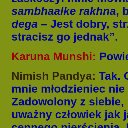
sambhaalke rakhna
, 
dega
– Jest dobry, st
stracisz go jednak”.
Karuna Munshi:
Powie
Nimish Pandya:
Tak. 
mnie młodzieniec nie 
Zadowolony z siebie,
uważny człowiek jak j
cennego pierścienia. 