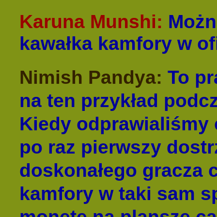
Karuna Munshi:
Można
kawałka kamfory w ofi
Nimish Pandya:
To pr
na ten przykład podc
Kiedy odprawialiśmy
po raz pierwszy dost
doskonałego gracza 
kamfory w taki sam s
monetę na planszę ca