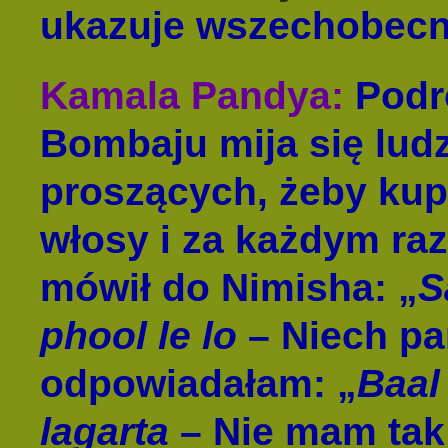
ukazuje wszechobec
Kamala Pandya:
Podr
Bombaju mija się ludz
proszących, żeby ku
włosy i za każdym ra
mówił do Nimisha: „
S
phool le lo
– Niech pan
odpowiadałam: „
Baal
lagarta
– Nie mam tak