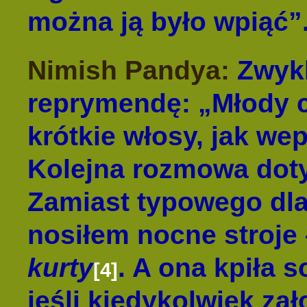
można ją było wpiąć”
Nimish Pandya:
Zwykl
reprymendę: „Młody 
krótkie włosy, jak we
Kolejna rozmowa dot
Zamiast typowego dl
nosiłem nocne stroje 
kurty
. A ona kpiła 
[4]
jeśli kiedykolwiek za