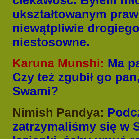
ciekawość. Byłem mło
ukształtowanym prawn
niewątpliwie drogiego
niestosowne.
Karuna Munshi:
Ma pa
Czy też zgubił go pan
Swami?
Nimish Pandya:
Podcz
zatrzymaliśmy się w 