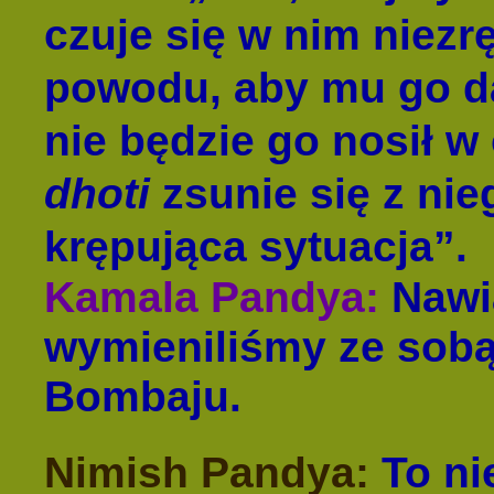
czuje się w nim niezr
powodu, aby mu go da
nie będzie go nosił 
dhoti
zsunie się z nie
krępująca sytuacja”.
Kamala Pandya:
Nawią
wymieniliśmy ze sobą
Bombaju.
Nimish Pandya:
To ni