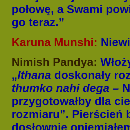
połowę, a Swami powi
go teraz.”
Karuna Munshi:
Niewi
Nimish Pandya:
Włożył
„
Ithana
doskonały ro
thumko nahi dega –
N
przygotowałby dla ci
rozmiaru”. Pierścień 
dosłownie oniemiałem