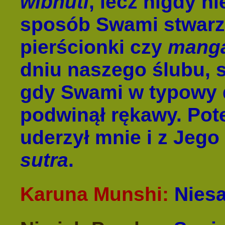
wibhuti
, lecz nigdy n
sposób Swami stwarza
pierścionki czy
manga
dniu naszego ślubu, s
gdy Swami w typowy 
podwinął rękawy. Pot
uderzył mnie i z Jego
sutra
.
Karuna Munshi:
Niesa