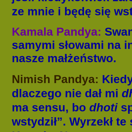
ze mnie i będę się wst
Kamala Pandya:
Swami
samymi słowami na i
nasze małżeństwo.
Nimish Pandya:
Kiedy
dlaczego nie dał mi
d
ma sensu, bo
dhoti
sp
wstydził”. Wyrzekł te