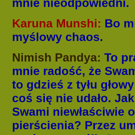
mnie nieodpowiedni.
Karuna Munshi:
Bo mi
myślowy chaos.
Nimish Pandya:
To pr
mnie radość, że Swam
to gdzieś z tyłu głow
coś się nie udało. Ja
Swami niewłaściwie ok
pierścienia? Przez u