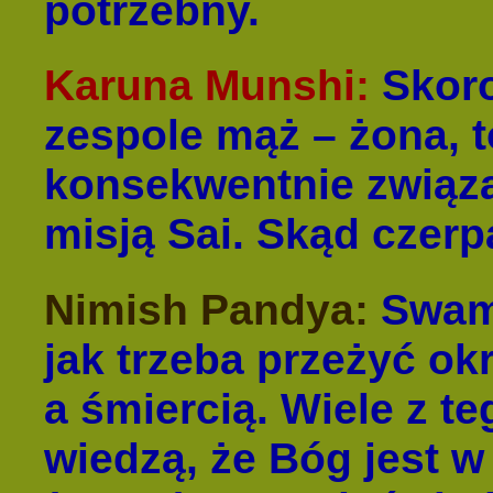
potrzebny.
Karuna Munshi:
Skor
zespole mąż – żona, t
konsekwentnie związan
misją Sai. Skąd czerpa
Nimish Pandya:
Swami
jak trzeba przeżyć o
a śmiercią. Wiele z t
wiedzą, że Bóg jest w