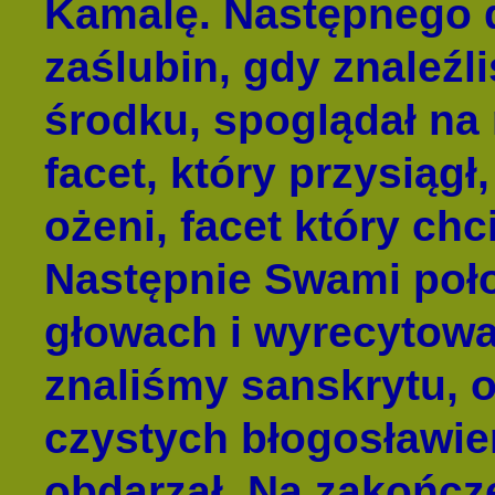
Kamalę. Następnego d
zaślubin, gdy znaleź
środku, spoglądał na 
facet, który przysiągł
ożeni, facet który ch
Następnie Swami poło
głowach i wyrecytowa
znaliśmy sanskrytu, 
czystych błogosławie
obdarzał. Na zakończ