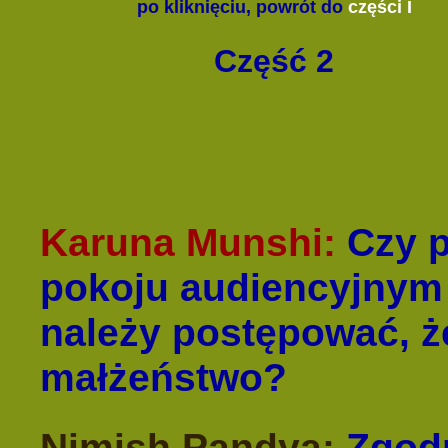
po kliknięciu,
powrót do
części I
Część 2
Karuna Munshi:
Czy p
pokoju audiencyjnym 
należy postępować, ż
małżeństwo?
Nimish Pandya:
Zgodn