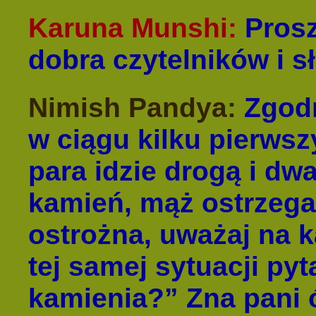
Karuna Munshi:
Proszę
dobra czytelników i s
Nimish Pandya:
Zgodn
w ciągu kilku pierwsz
para idzie drogą i dwa
kamień, mąż ostrzega
ostrożna, uważaj na k
tej samej sytuacji pyt
kamienia?” Zna pani 