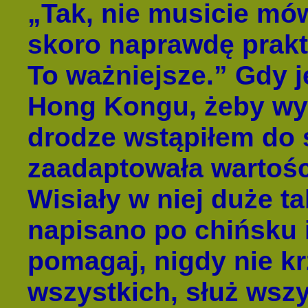
„Tak, nie musicie mów
skoro naprawdę prakt
To ważniejsze.” Gdy 
Hong Kongu, żeby wyg
drodze wstąpiłem do s
zaadaptowała wartości
Wisiały w niej duże ta
napisano po chińsku 
pomagaj, nigdy nie k
wszystkich, służ wsz