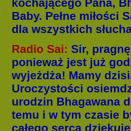
kochającego Pana, B
Baby. Pełne miłości S
dla wszystkich słucha
Radio Sai
:
Sir, pragn
ponieważ jest już god
wyjeżdża! Mamy dzisia
Uroczystości osiemd
urodzin Bhagawana do
temu i w tym czasie b
całego serca dziękuj