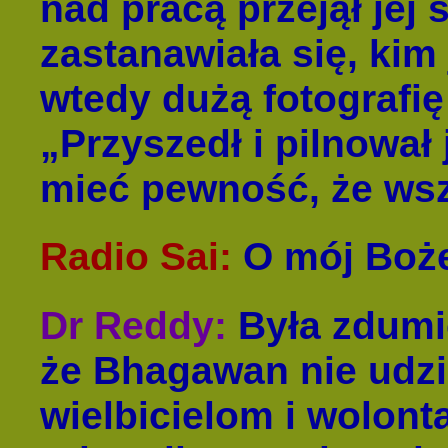
nad pracą przejął jej 
zastanawiała się, kim 
wtedy dużą fotografię 
„Przyszedł i pilnował
mieć pewność, że wsz
Radio Sai
:
O mój Boż
Dr Reddy
:
Była zdumi
że Bhagawan nie udzi
wielbicielom i wolonta