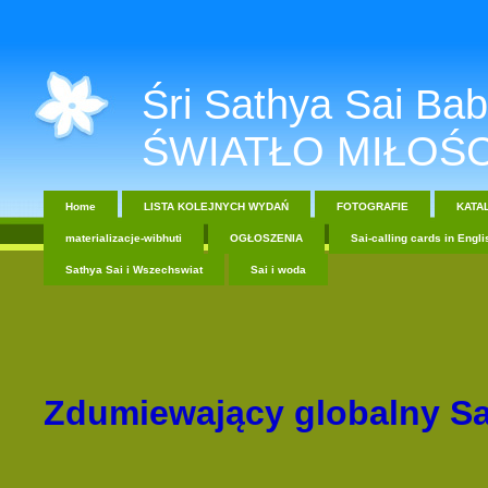
Śri Sathya Sai Baba....
ŚWIATŁO MIŁOŚC
Home
LISTA KOLEJNYCH WYDAŃ
FOTOGRAFIE
KATA
materializacje-wibhuti
OGŁOSZENIA
Sai-calling cards in Engli
Sathya Sai i Wszechswiat
Sai i woda
Zdumiewający globalny Sa