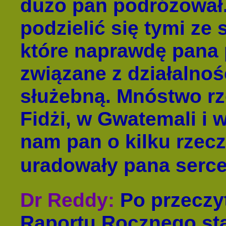
dużo pan podróżował.
podzielić się tymi ze
które naprawdę pana
związane z działalnoś
służebną. Mnóstwo rz
Fidżi, w Gwatemali i 
nam pan o kilku rzec
uradowały pana serce
Dr Reddy
:
Po przeczy
Raportu Rocznego stars