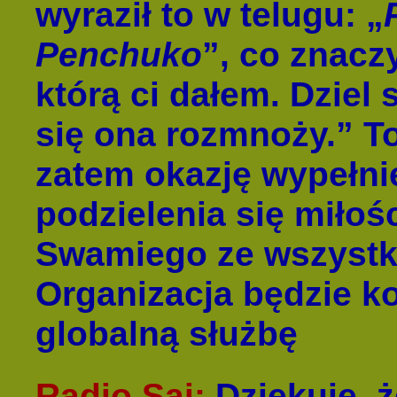
wyraził to w telugu: „
Penchuko
”, co znaczy
którą ci dałem. Dziel 
się ona rozmnoży.” T
zatem okazję wypełni
podzielenia się miłoś
Swamiego ze wszystk
Organizacja będzie k
globalną służbę
Radio Sai
:
Dziękuję, 