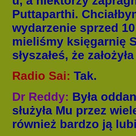
u, a niektórzy zaprag
Puttaparthi. Chciałb
wydarzenie sprzed 10 l
mieliśmy księgarnię 
słyszałeś, że założył
Radio Sai
:
Tak.
Dr Reddy
:
Była oddaną
służyła Mu przez wiele
również bardzo ją lubi