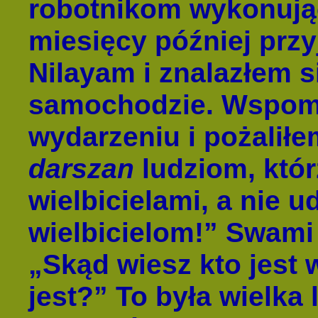
robotnikom wykonują
miesięcy później prz
Nilayam i znalazłem 
samochodzie. Wspom
wydarzeniu i pożaliłe
darszan
ludziom, któr
wielbicielami, a nie u
wielbicielom!” Swami 
„Skąd wiesz kto jest w
jest?” To była wielka