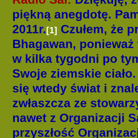
piękną anegdotę. Pam
2011r.
Czułem, że p
[1]
Bhagawan, ponieważ w
w kilka tygodni po ty
Swoje ziemskie ciało. 
się wtedy świat i znal
zwłaszcza ze stowarzy
nawet z Organizacji Sa
przyszłość Organizacji