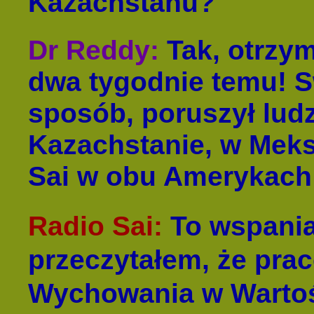
Kazachstanu?
Dr Reddy
:
Tak, otrzym
dwa tygodnie temu! S
sposób, poruszył lud
Kazachstanie, w Meks
Sai w obu Amerykach 
Radio Sai
:
To wspania
przeczytałem, że pra
Wychowania w Wartoś