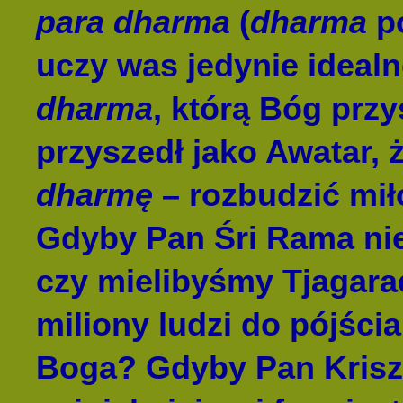
para dharma
(
dharma
po
uczy was jedynie ideal
dharma
, którą Bóg prz
przyszedł jako Awatar,
dharmę
– rozbudzić miło
Gdyby Pan Śri Rama nie 
czy mielibyśmy Tjagarad
miliony ludzi do pójści
Boga? Gdyby Pan Kriszn