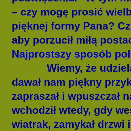
– czy mogę prosić wielb
pięknej formy Pana? Czy
aby porzucił miłą pos
Najprostszy sposób poł
Wiemy, że udzielają
dawał nam piękny przykł
zapraszał i wpuszczał 
wchodził wtedy, gdy wes
wiatrak, zamykał drzwi