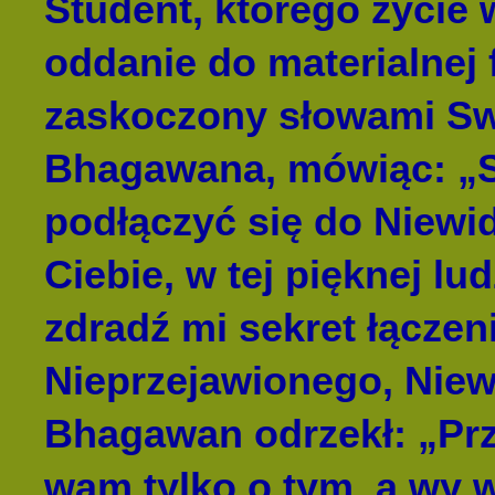
Student, którego życie 
oddanie do materialnej
zaskoczony słowami Sw
Bhagawana, mówiąc: „Sw
podłączyć się do Niewi
Ciebie, w tej pięknej lu
zdradź mi sekret łączen
Nieprzejawionego, Niew
Bhagawan odrzekł: „Prz
wam tylko o tym, a wy w