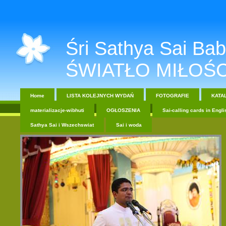
Śri Sathya Sai Baba....
ŚWIATŁO MIŁOŚC
Home
LISTA KOLEJNYCH WYDAŃ
FOTOGRAFIE
KATA
materializacje-wibhuti
OGŁOSZENIA
Sai-calling cards in Engli
Sathya Sai i Wszechswiat
Sai i woda