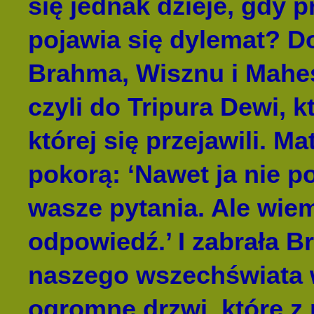
się jednak dzieje, gdy
pojawia się dylemat? D
Brahma, Wisznu i Maheś
czyli do Tripura Dewi, kt
której się przejawili. M
pokorą: ‘Nawet ja nie p
wasze pytania. Ale wiem
odpowiedź.’ I zabrała 
naszego wszechświata 
ogromne drzwi, które z