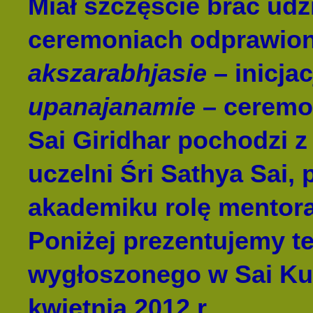
Miał szczęście brać ud
ceremoniach odprawio
akszarabhjasie
– inicjac
upanajanamie
– ceremon
Sai Giridhar pochodzi z
uczelni Śri Sathya Sai, 
akademiku rolę mentora 
Poniżej prezentujemy t
wygłoszonego w Sai Ku
kwietnia 2012 r.