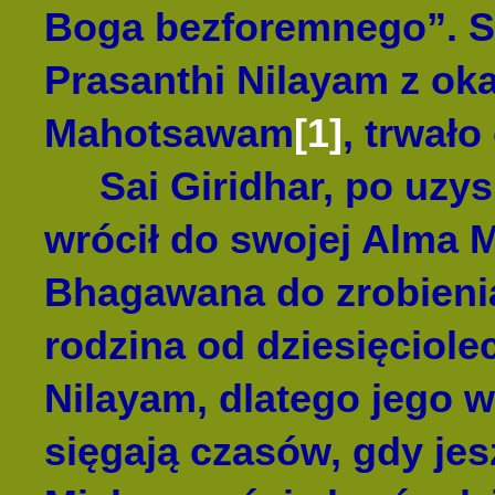
Boga bezforemnego”. S
Prasanthi Nilayam z oka
Mahotsawam
[1]
, trwało
Sai Giridhar, po uzysk
wrócił do swojej Alma 
Bhagawana do zrobienia
rodzina od dziesięciole
Nilayam, dlatego jego
sięgają czasów, gdy jes