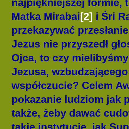
najpiękniejszej formie, t
Matka Mirabai
[2]
i Śri 
przekazywać przesłani
Jezus nie przyszedł gło
Ojca, to czy mielibyśm
Jezusa, wzbudzającego 
współczucie? Celem Awa
pokazanie ludziom jak p
także, żeby dawać cud
takie instytucje, jak Su