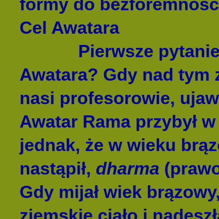
formy do bezforemnośc
Cel Awatara
Pierwsze pytanie brz
Awatara? Gdy nad tym 
nasi profesorowie, ujaw
Awatar Rama przybył w
jednak, że w wieku brą
nastąpił,
dharma
(prawo
Gdy mijał wiek brązowy
ziemskie ciało i nadesz