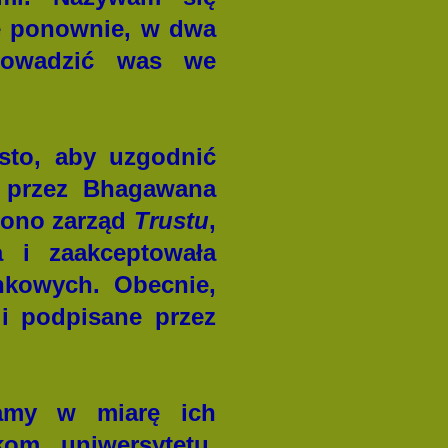
ę ponownie, w dwa
rowadzić was we
sto, aby uzgodnić
h przez Bhagawana
zono zarząd
Trustu
,
a i zaakceptowała
nkowych. Obecnie,
i podpisane przez
amy w miarę ich
om uniwersytetu,