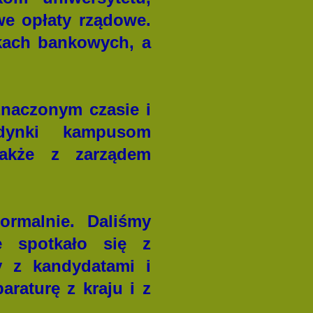
we opłaty rządowe.
kach bankowych, a
znaczonym czasie i
udynki kampusom
także z zarządem
ormalnie. Daliśmy
e spotkało się z
 z kandydatami i
raturę z kraju i z