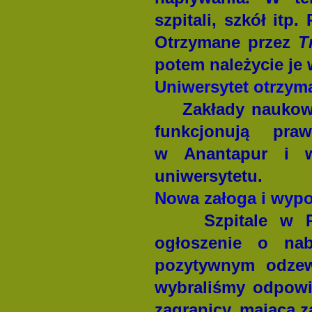
szpitali, szkół it
Otrzymane przez
T
potem należycie je
Uniwersytet otrzy
Zakłady naukow
funkcjonują pr
w Anantapur i w
uniwersytetu.
Nowa załoga i wypos
Szpitale w P
ogłoszenie o nab
pozytywnym odzew
wybraliśmy odpowie
zagranicy, mającą z