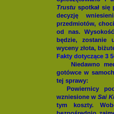
Trustu
spotkał się 
decyzję wniesie
przedmiotów, choc
od nas. Wysokość 
będzie, zostanie
wyceny złota, biżuter
F
akty dotyczące 3 5
Niedawno med
gotówce w samocho
tej sprawy:
Powiernicy po
wzniesione w
Sai K
tym koszty. Wob
bezpośrednio zajmo