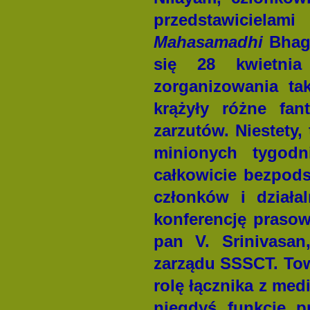
przedstawiciela
Mahasamadhi
Bhaga
się 28 kwietni
zorganizowania ta
krążyły różne fan
zarzutów. Niestety,
minionych tygod
całkowicie bezpod
członków i działa
konferencję prasow
pan V. Srinivasa
zarządu SSSCT. Tow
rolę łącznika z med
niegdyś funkcję pr