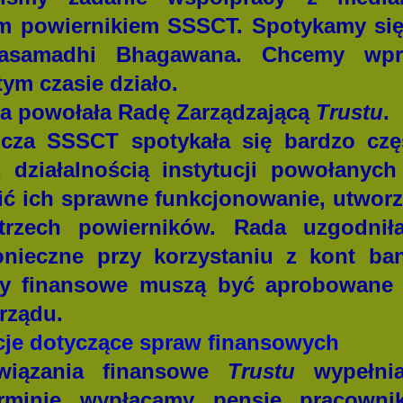
tem powiernikiem SSSCT. Spotykamy si
asamadhi Bhagawana. Chcemy wp
tym czasie działo.
a powołała Radę Zarządzającą
Trustu
.
cza SSSCT spotykała się bardzo czę
 działalnością instytucji powołanyc
ić ich sprawne funkcjonowanie, utwor
trzech powierników. Rada uzgodnił
nieczne przy korzystaniu z kont ba
y finansowe muszą być aprobowane 
rządu.
cje dotyczące spraw finansowych
wiązania finansowe
Trustu
wypełni
rminie wypłacamy pensje pracownik