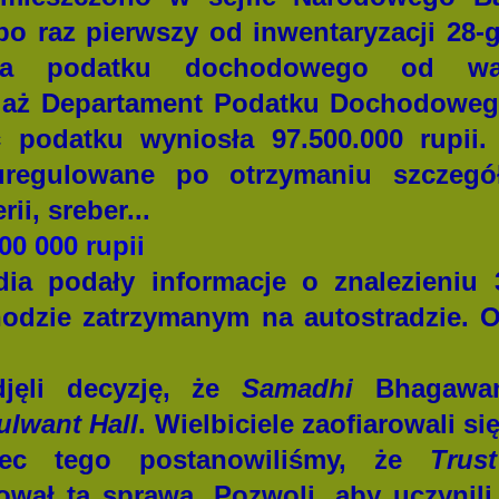
po raz pierwszy od inwentaryzacji 28-
nia podatku dochodowego od war
iaż Departament Podatku Dochodowego
podatku wyniosła 97.500.000 rupii. 
 uregulowane po otrzymaniu szczeg
ii, sreber...
00 000 rupii
ia podały informacje o znalezieniu 
dzie zatrzymanym na autostradzie. Ot
djęli decyzję, że
Samadhi
Bhagawan
ulwant Hall
. Wielbiciele zaofiarowali s
ec tego postanowiliśmy, że
Trust
wał tą sprawą. Pozwoli, aby uczynili 