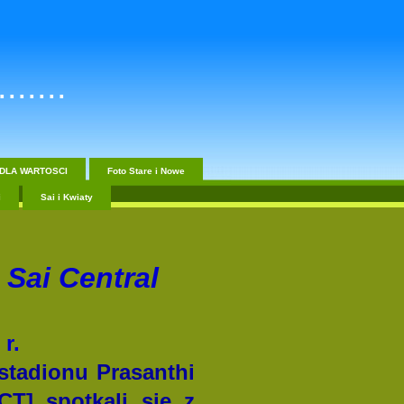
......
DLA WARTOSCI
Foto Stare i Nowe
i
Sai i Kwiaty
 Sai Central
r.
tadionu Prasanthi
CT] spotkali się z