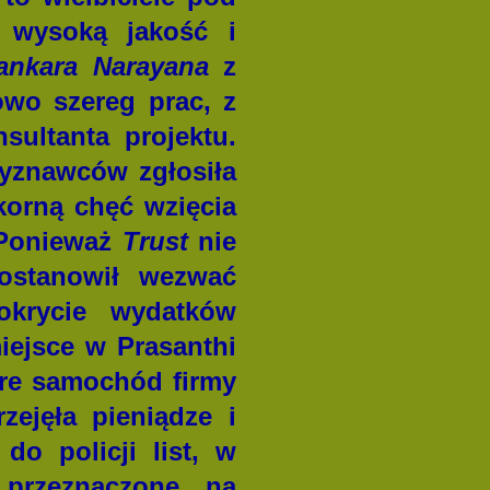
wysoką jakość i
ankara Narayana
z
owo szereg prac, z
sultanta projektu.
wyznawców zgłosiła
korną chęć wzięcia
. Ponieważ
Trust
nie
postanowił wezwać
okrycie wydatków
iejsce w Prasanthi
re samochód firmy
zejęła pieniądze i
do policji list, w
 przeznaczone na