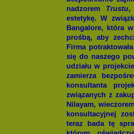
nadzorem
Trustu
,
estetykę. W związ
Bangalore, która w
prośbą, aby zechci
Firma potraktowała
się do naszego pow
udziału w projekci
zamierza bezpośre
konsultanta pro
związanych z zakup
Nilayam, wieczore
konsultacyjnej zos
teraz bada tę spra
którym oświadcz