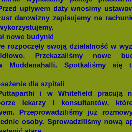
p. Przed upływem daty wnosimy ustawo
rust
darowizny zapisujemy na rachun
 wykorzystujemy.
mał nowe budynki
e rozpoczęły swoją działalność w wy
awidłowo. Przekazaliśmy nowe b
 Muddenahalli. Spotkaliśmy się 
ażenie dla szpitali
uttaparthi i w Whitefield pracują n
orze lekarzy i konsultantów, któr
em. Przeprowadziliśmy już rozmowy
dnie osoby. Sprowadziliśmy nową apa
astąpić starą.