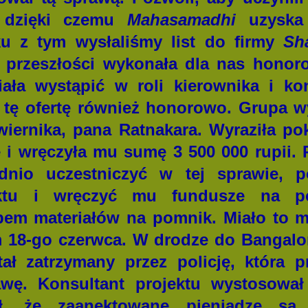
 dzięki czemu
Mahasamadhi
uzyska 
ku z tym wysłaliśmy list do firmy
Sh
 przeszłości wykonała dla nas honor
ała wystąpić w roli kierownika i kon
 tę ofertę również honorowo. Grupa 
iernika, pana Ratnakara. Wyraziła po
e i wręczyła mu sumę 3 500 000 rupii
dnio uczestniczyć w tej sprawie, 
jektu i wręczyć mu fundusze na p
em materiałów na pomnik. Miało to m
m 18-go czerwca. W drodze do Bangalo
tał zatrzymany przez policję, która pr
wę. Konsultant projektu wystosował 
ył, że zaanektowane pieniądze są