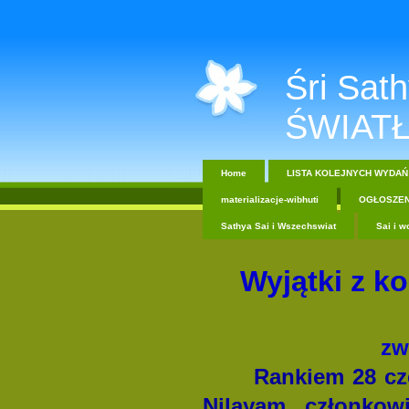
Śri Sathy
ŚWIATŁ
Home
LISTA KOLEJNYCH WYDAŃ
materializacje-wibhuti
OGŁOSZEN
Sathya Sai i Wszechswiat
Sai i w
Wyjątki z k
zw
Rankiem 28 czerw
Nilayam, członko