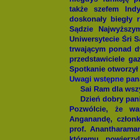
także szefem Indy
doskonały biegły r
Sądzie Najwyższ
Uniwersytecie Śri S
trwającym ponad dw
przedstawiciele ga
Spotkanie otworzył 
Uwagi wstępne pana
Sai Ram dla wsz
Dzień dobry pan
Pozwólcie, że w
Anganandę, członk
prof. Anantharama
któremu powierz