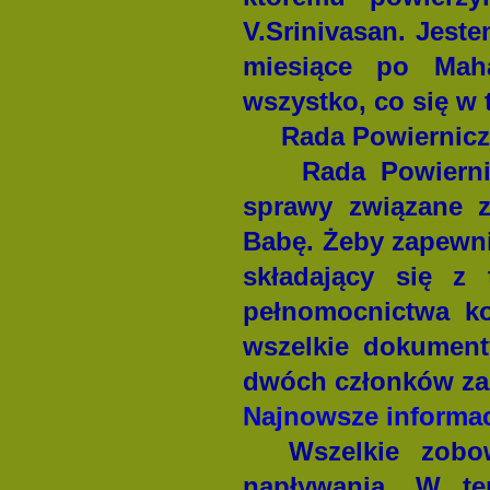
V.Srinivasan. Jes
miesiące po
Mah
wszystko, co się w 
Rada Powiernicz
Rada Powierni
sprawy związane z
Babę. Żeby zapewn
składający się z 
pełnomocnictwa ko
wszelkie dokument
dwóch członków za
Najnowsze informa
Wszelkie zobo
napływania. W te