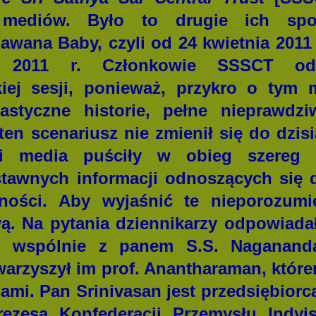
mi mediów. Było to drugie ich sp
wana Baby, czyli od 24 kwietnia 2011 
a 2011 r. Członkowie SSSCT odc
kiej sesji, ponieważ, przykro o tym
tastyczne historie, pełne nieprawdzi
 ten scenariusz nie zmienił się do dzi
ni media puściły w obieg szereg 
stawnych informacji odnoszących się 
lności. Aby wyjaśnić te nieporozum
ą. Na pytania dziennikarzy odpowiad
n, wspólnie z panem S.S. Naganand
arzyszył im prof. Anantharaman, któ
iami. Pan Srinivasan jest przedsiębiorcą
ezesa Konfederacji Przemysłu Indyjs