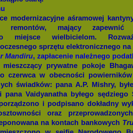
mu
ce modernizacyjne aśramowej kantyny
ch remontów, mający zapewnić
to miejsce wielbicielom. Rozwa
oczesnego sprzętu elektronicznego na 
ur Mandiru
, zapłacenie należnego podat
, mieszczący prywatne pokoje Bhaga
go czerwca w obecności powiernikó
nych świadków: pana A.P. Mishry, by
 i pana Vaidyanatha byłego sędziego
porządzono i podpisano dokładny wyk
sztowności oraz przeprowadzonych
deponowana na kontach bankowych
Tr
mieszczono w sejfie Narodowego Ba