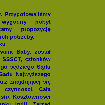
. Przygotowaliśmy
 wygodny pobyt
żamy propozycję
ich potrzeby.
ku
wana Baby, został
w SSSCT, członków
łego sędziego Sądu
 Sądu Najwyższego
az znajdującej się
 czynności. Cała
ustu
. Kosztowności
nku Indii. Zarząd