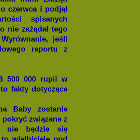
go czerwca i podjął
tości spisanych
 nie zażądał tego
Wyrównanie, jeśli
ółowego raportu z
3 500 000 rupii w
o fakty dotyczące
a Baby zostanie
ię pokryć związane z
nie będzie się
to wielbiciele pod