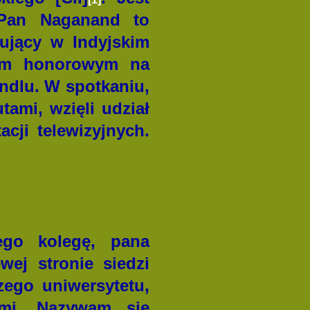
. Pan Naganand to
cujący w Indyjskim
rem honorowym na
andlu. W spotkaniu,
ami, wzięli udział
cji telewizyjnych.
ego kolegę, pana
ej stronie siedzi
ego uniwersytetu,
ami. Nazywam się