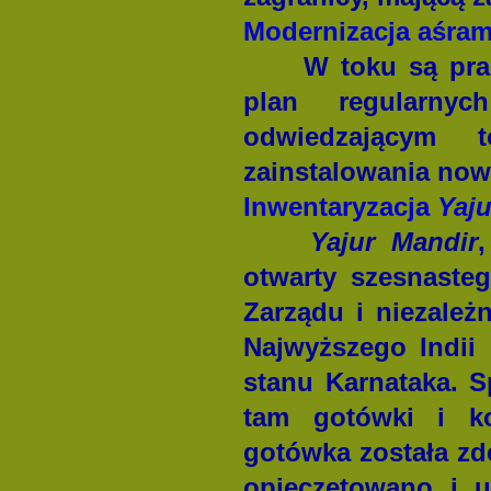
Modernizacja aśra
W toku są pra
plan regularny
odwiedzającym 
zainstalowania now
Inwentaryzacja
Yaj
Yajur Mandir
otwarty szesnaste
Zarządu i niezależ
Najwyższego Indii
stanu Karnataka. S
tam gotówki i ko
gotówka została z
opieczętowano i u