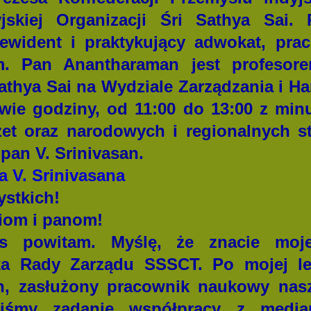
jskiej Organizacji Śri Sathya Sai
ewident i praktykujący adwokat, pra
ym.
Pan Anantharaman jest profeso
athya Sai na Wydziale Zarządzania i H
ie godziny, od 11:00 do 13:00 z minut
zet oraz narodowych i regionalnych sta
pan V. Srinivasan.
 V. Srinivasana
ystkich!
iom i panom!
as powitam. Myślę, że znacie moj
a Rady Zarządu SSSCT. Po mojej lew
n, zasłużony pracownik naukowy nasz
yliśmy zadanie współpracy z medi