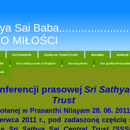
a Sai Baba.......................
O MIŁOŚCI
FOTOGRAFIE
KATALOG TEMATYCZNY
MIGAWKI
MARSZE 
IA
Sai-calling cards in English
Sai-wizytówki
Sai grafika-Prasanth
oda
onferencji prasowej
Sri
Sathya
Trust
ołanej w Prasanthi Nilayam 28. 06. 2011 
ca 2011 r., pod zadaszoną częścią s
wie
Sri Sathya Sai
Central
Trust
[SSS