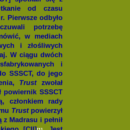
otkanie od czasu
r. Pierwsze odbyło
zuwali potrzebę
 mówić, w mediach
wych i złośliwych
siaj. W ciągu dwóch
sfabrykowanych i
do SSSCT, do jego
ienia,
Trust
zwołał
ał powiernik SSSCT
ą, członkiem rady
remu
Trust
powierzył
 z Madrasu i pełnił
kiego [CII]
. Jest
[1]