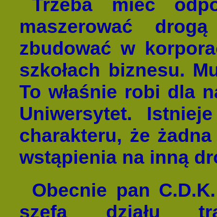
Trzeba mieć odpo
maszerować drogą
zbudować w korporac
szkołach biznesu. M
To właśnie robi dla 
Uniwersytet. Istnie
charakteru, że żadna
wstąpienia na inną dr
Obecnie pan C.D.K
szefa działu tra