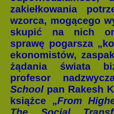
zakiełkowania potr
wzorca, mogącego wy
skupić na nich or
sprawę pogarsza „kor
ekonomistów, zaspaka
żądania świata bi
profesor nadzwyc
School
pan Rakesh Kh
książce „
From Highe
The Social Trans