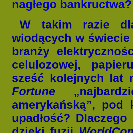
nagłego bankructwa?
W takim razie d
wiodących w świecie 
branży elektrycznoś
celulozowej, papier
sześć kolejnych lat
Fortune
„najbardzi
amerykańską”, pod k
upadłość? Dlaczego
dzięki fuzji
WorldCo