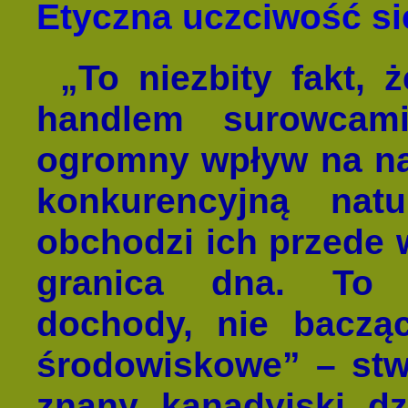
Etyczna uczciwość si
„To niezbity fakt, 
handlem surowcam
ogromny wpływ na na
konkurencyjną natu
obchodzi ich przede 
granica dna. To 
dochody, nie baczą
środowiskowe” – stw
znany kanadyjski dz