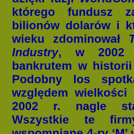
którego fundusz za
bilionów dolarów i k
wieku zdominował
Industry
, w 2002 r
bankrutem w histori
Podobny los spot
względem wielkości 
2002 r. nagle sta
Wszystkie te firm
wspomniane 4-ry ‘M’ w