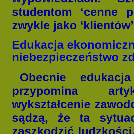
studentom ‘cenne pr
zwykle jako ‘klientów’
Edukacja ekonomiczn
niebezpieczeństwo z
Obecnie edukacja
przypomina art
wykształcenie zawodo
sądzą, że ta sytua
zaszkodzić ludzkości