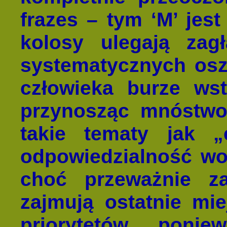
frazes – tym ‘M’ jes
kolosy ulegają zagł
systematycznych osz
człowieka burze wstr
przynosząc mnóstwo
takie tematy jak „e
odpowiedzialność wob
choć przeważnie za
zajmują ostatnie mie
priorytetów, poni