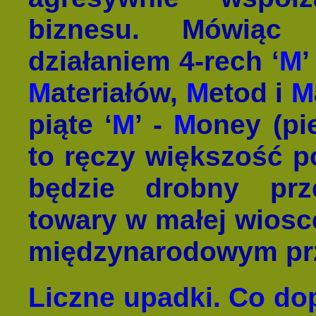
biznesu. Mówiąc 
działaniem 4-rech ‘
M
’
M
ateriałów,
M
etod i
M
piąte ‘
M
’ -
M
oney (pi
to ręczy większość po
będzie drobny prze
towary w małej wiosc
międzynarodowym pr
Liczne upadki. Co do