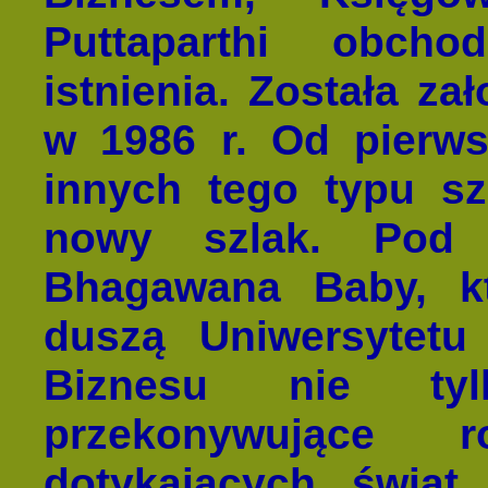
Puttaparthi obcho
istnienia. Została za
w 1986 r. Od pierwsz
innych tego typu sz
nowy szlak. Pod 
Bhagawana Baby, kt
duszą Uniwersytetu
Biznesu nie tylk
przekonywujące r
dotykających świat,