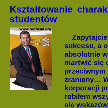
Kształtowanie charak
studentów
Zapytajci
sukcesu, a 
absolutnie w
martwić się 
przeciwnym 
zraniony… W 
korporacji p
robiłem wsz
się wskazówk