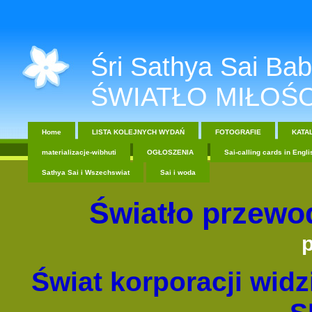
Śri Sathya Sai Baba....
ŚWIATŁO MIŁOŚC
Home
LISTA KOLEJNYCH WYDAŃ
FOTOGRAFIE
KATA
materializacje-wibhuti
OGŁOSZENIA
Sai-calling cards in Engli
Sathya Sai i Wszechswiat
Sai i woda
Światło przewo
p
Świat korporacji wid