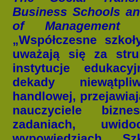
Business Schools and
of Management 
„Współczesne
szkoł
uważają się za stru
instytucje edukac
dekady niewątpli
handlowej, przejawiaj
nauczyciele biz
zadaniach, uwi
wypowiedziach. Sz