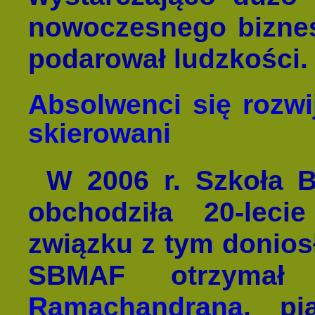
nowoczesnego bizne
podarował ludzkości.
Absolwenci się rozwij
skierowani
W 2006 r. Szkoła 
obchodziła 20-leci
związku z tym donio
SBMAF otrzyma
Ramachandrana
, pi