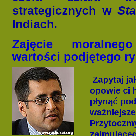
strategicznych w
St
Indiach.
Zajęcie moralneg
wartości podjętego r
Zapytaj j
opowie ci 
płynąć pod
ważniejsze,
Przytoczm
zajmująceg