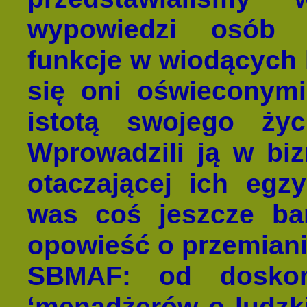
wypowiedzi osób p
funkcje w wiodących k
się oni oświeconym
istotą swojego życ
Wprowadzili ją w biz
otaczającej ich egz
was coś jeszcze bar
opowieść o przemianie
SBMAF: od doskon
‘menadżerów o ludzki