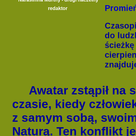
Promień
redaktor
Czasopi
do ludz
ścieżkę
cierpie
znajduj
Awatar zstąpił na 
czasie, kiedy człowie
z samym sobą, swoimi
Naturą. Ten konflikt