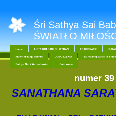
Śri Sathya Sai Baba....
ŚWIATŁO MIŁOŚC
Home
LISTA KOLEJNYCH WYDAŃ
FOTOGRAFIE
KATA
materializacje-wibhuti
OGŁOSZENIA
Sai-calling cards in Engli
Sathya Sai i Wszechswiat
Sai i woda
numer 39 
SANATHANA SARA