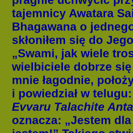
tajemnicy Awatara Sai
Bhagawana o jednego z
skłoniłem się do Jeg
„Sw
ami, jak wiele tro
wielbiciele dobrze się
mnie łagodnie, położy
i powiedział w telugu:
Evvaru Talachite Ant
oznacza: „Jestem dla