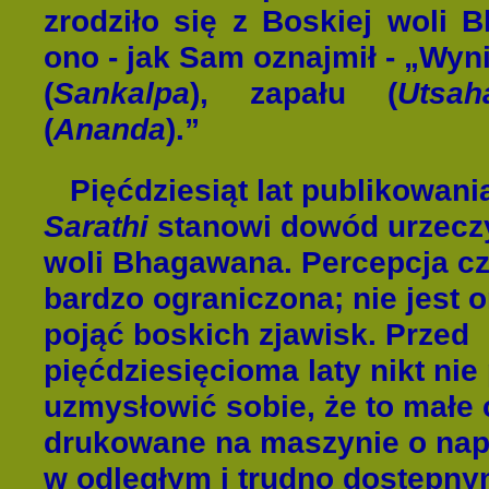
zrodziło się z Boskiej woli 
ono - jak Sam oznajmił - „Wyn
(
Sa
nkalpa
), zapału (
Uts
ah
(
An
anda
).”
Pięćdziesiąt lat publikowan
Sarathi
stanowi dowód urzeczy
woli Bhagawana. Percepcja cz
bardzo ograniczona; nie jest o
pojąć boskich zjawisk. Przed
pięćdziesięcioma laty nikt nie 
uzmysłowić sobie, że to małe
drukowane na maszynie o nap
w odległym i trudno dostępnym