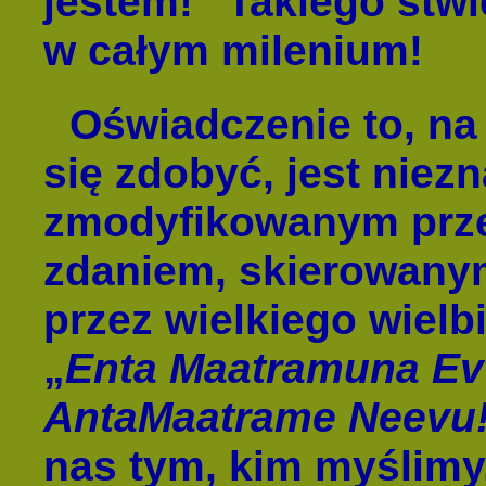
jestem!” Takiego stwi
w całym milenium!
Oświadczenie to, na
się zdobyć, jest niezn
zmodyfikowanym prze
zdaniem, skierowany
przez wielkiego wielb
„
En
ta Maatramuna Ev
AntaMaatrame Neevu
nas tym, kim myślimy,