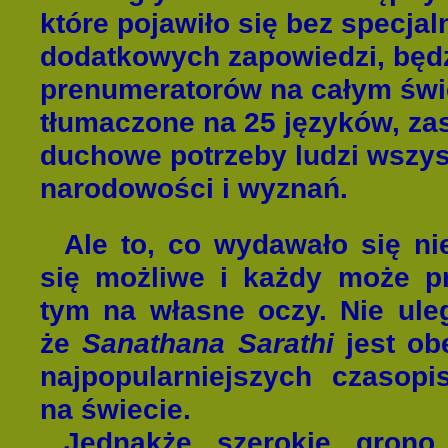
które pojawiło się bez specjal
dodatkowych zapowiedzi, będz
prenumeratorów na całym świe
tłumaczone na 25 języków, za
duchowe potrzeby ludzi wszys
narodowości i wyznań.
Ale to, co wydawało się ni
się możliwe i każdy może p
tym na własne oczy. Nie uleg
że
Sanat
hana Sarathi
jest ob
najpopularniejszych czasop
na świecie.
J
ednakże szerokie grono 