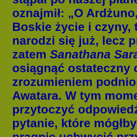
oznajmił: „O Ardżuno,
Boskie życie i czyny,
narodzi się już, lecz 
zatem
Sanathana Sara
osiągnąć ostateczny c
zrozumieniem podniosł
Awatara. W tym mome
przytoczyć odpowied
pytanie, które mógłby
pragnie uchwycić prz