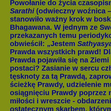
Powołanie do życia czasopi
Sar
athi
(odwieczny woźnica –
stanowiło ważny krok w boski
Bhagawana. W jednym ze Swo
przekazanych temu periodyk
obwieścił: „Jestem
Sathyasy
Prawda wszystkich prawd! D
Prawda pojawiła się na Ziemi 
postaci? Zasianie w sercu cz
tęsknoty za tą Prawdą, zapr
ścieżkę Prawdy, udzielenie 
osiągnięciu Prawdy poprzez 
miłości i wreszcie - obdarzen
ostatecznym skarbem, którym