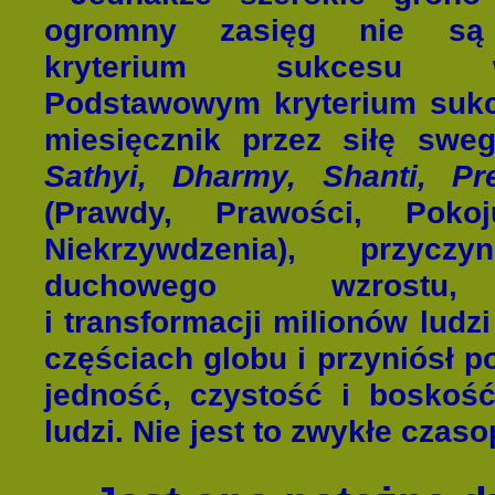
ogromny zasięg nie są 
kryterium sukcesu wy
Podstawowym kryterium sukce
miesięcznik przez siłę sweg
Sathyi, Dharmy, Shanti, P
(Prawdy, Prawości, Pokoj
Niekrzywd
zenia),
przycz
duchowego wzrostu,
i transformacji milionów ludz
częściach globu i przyniósł po
jedność, czystość i boskoś
ludzi. Nie jest to zwykłe czas