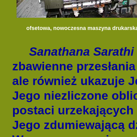
ofsetowa, nowoczesna
maszyna
drukars
Sanathana Sara
thi
zbawienne przesłania 
ale również ukazuje J
Jego niezliczone obli
postaci urzekających 
Jego zdumiewającą dzi