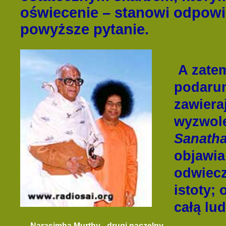
oświecenie – stanowi odpowi
powyższe pytanie.
A zat
podarun
zawiera
wyzwole
Sanatha
objawia 
odwiec
istoty;
całą lu
Narasimha Murthy - drugi naczelny