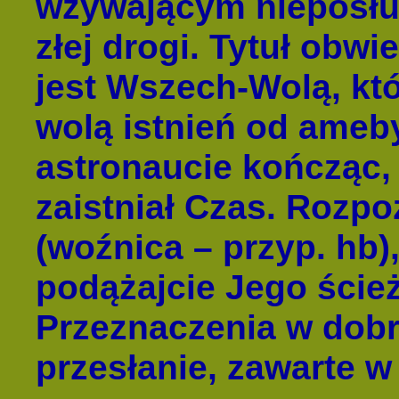
wzywającym nieposłus
złej drogi. Tytuł obw
jest Wszech-Wolą, któr
wolą istnień od ameb
astronaucie kończąc,
zaistniał Czas. Rozp
(wo
źnica – przyp. hb
podążajcie Jego ście
Przeznaczenia w dobre
przesłanie, zawarte w