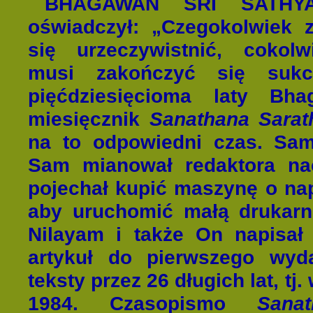
BHAGAWAN SRI SATHY
oświadczył: „Cz
egokolwiek 
się urzeczywistnić, cokolw
musi zakończyć się sukc
pięćdziesięcioma laty Bha
miesięcznik
Sanathana Sarat
na to odpowiedni czas. Sam u
Sam mianował redaktora na
pojechał kupić maszynę o na
aby uruchomić małą drukarn
Nilayam i także On napisał
artykuł do pierwszego wyda
teksty przez 26 długich lat, tj.
1984. Czasopismo
Sana