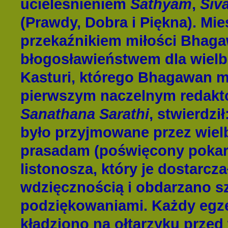
ucieleśnieniem
Sathyam
,
Siv
(Prawd
y, Dobra i Piękna). Mie
przekaźnikiem miłości Bhag
błogosławieństwem dla wielbic
Kasturi, którego Bhagawan 
pierwszym naczelnym redak
Sanathana Sarathi
, stwierdził
było przyjmowane przez wielbi
prasadam (poświęcony pokarm
listonosza, który je dostarcza
wdzięcznością i obdarzano s
podziękowaniami. Każdy egz
kładziono na ołtarzyku przed