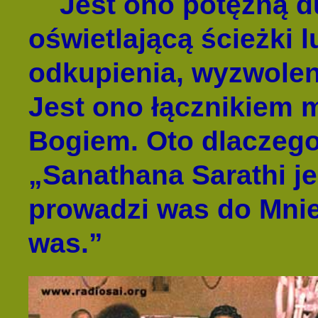
Jest ono potężną d
oświetlającą ścieżki 
odkupienia, wyzwoleni
Jest ono łącznikiem 
Bogiem. Oto dlaczeg
„Sanathana Sarathi je
prowadzi was do Mnie
was.”