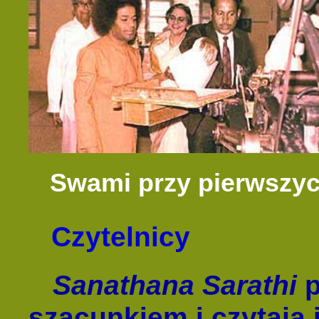
Swami przy pierwszy
Czytelnicy
Sanathana Sar
athi
p
szacunkiem i czytają 