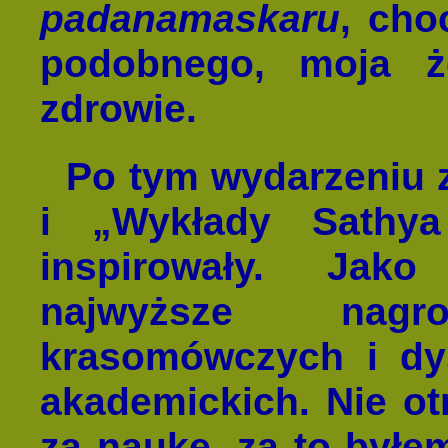
padanamaskaru
, cho
podobnego, moja ż
zdrowie.
Po tym wydarzeniu 
i „Wykłady Sathy
inspirowały. Jak
najwyższe nag
krasomówczych i dy
akademickich. Nie o
za naukę, za to byłe