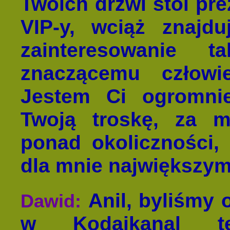
Twoich drzwi stoi prez
VIP-y, wciąż znajd
zainteresowanie 
znaczącemu człowi
Jestem Ci ogromni
Twoją troskę, za m
ponad okoliczności, 
dla mnie największym
Anil, byliśmy
Dawid:
w Kodaikanal te