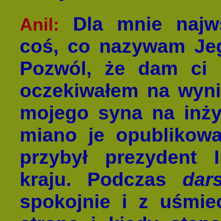
Dla mnie najws
Anil:
coś, co nazywam Jeg
Pozwól, że dam ci p
oczekiwałem na wyn
mojego syna na inżyn
miano je opublikowa
przybył prezydent I
kraju. Podczas
dar
spokojnie i z uśmie