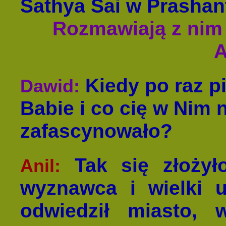
Sathya Sai w Prashan
Rozmawiają z nim
A
Kiedy po raz p
Dawid:
Babie i co cię w Nim 
zafascynowało?
Tak się złożył
Anil:
wyznawca i wielki 
odwiedził miasto,