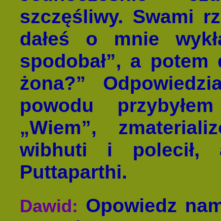
szczęśliwy. Swami rz
dałeś o mnie wykł
spodobał”, a potem 
żona?” Odpowiedzi
powodu przybyłem
„Wiem”, zmaterial
wibhuti i polecił
Puttaparthi.
Opowiedz nam,
Dawid: