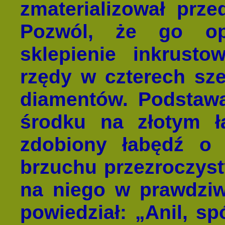
zmaterializował prze
Pozwól, że go op
sklepienie inkrusto
rzędy w czterech sz
diamentów. Podstawa
środku na złotym ła
zdobiony łabędź o
brzuchu przezroczyst
na niego w prawdziw
powiedział: „Anil, sp