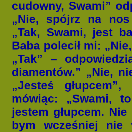
cudowny, Swami” odp
„Nie, spójrz na nos 
„Tak, Swami, jest b
Baba polecił mi: „Nie,
„Tak” – odpowiedz
diamentów.” „Nie, ni
„Jesteś głupcem”,
mówiąc: „Swami, t
jestem głupcem. Nie 
bym wcześniej nie w