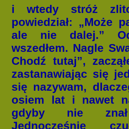
i wtedy stróż zl
powiedział: „Może p
ale nie dalej.” O
wszedłem. Nagle Swa
Chodź tutaj”, zaczą
zastanawiając się je
się nazywam, dlacze
osiem lat i nawet n
gdyby nie znał
Jednocześnie cz