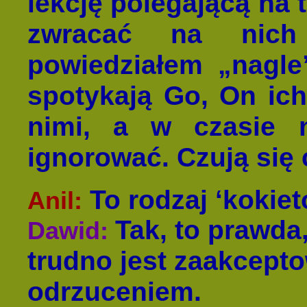
lekcję polegającą na 
zwracać na nich
powiedziałem „nagle
spotykają Go, On ich
nimi, a w czasie n
ignorować. Czują się 
To rodzaj ‘kokiet
Anil:
Tak, to prawd
Dawid:
trudno jest zaakcepto
odrzuceniem.