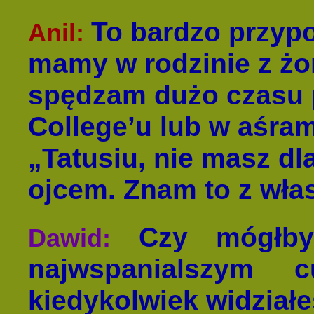
To bardzo przypo
Anil:
mamy w rodzinie z żon
spędzam dużo czasu 
College’u lub w aśrami
„Tatusiu, nie masz dl
ojcem. Znam to z wła
Czy mógłb
Dawid:
najwspanialszym 
kiedykolwiek widział