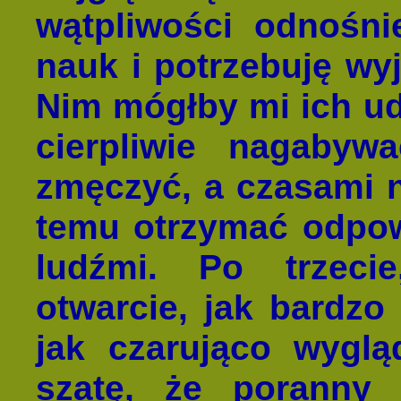
wątpliwości odnośni
nauk i potrzebuję wyj
Nim mógłby mi ich ud
cierpliwie nagaby
zmęczyć, a czasami n
temu otrzymać odpowi
ludźmi. Po trzec
otwarcie, jak bardzo
jak czarująco wyglą
szatę, że porann