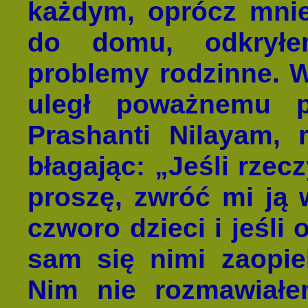
każdym, oprócz mnie
do domu, odkryłe
problemy rodzinne. W
uległ poważnemu 
Prashanti Nilayam, 
błagając: „Jeśli rzec
proszę, zwróć mi ją
czworo dzieci i jeśli
sam się nimi zaopie
Nim nie rozmawiałe