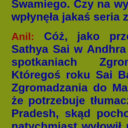
Swamiego. Czy na wyb
wpłynęła jakaś seria 
Cóż, jako prze
Anil:
Sathya Sai w Andhra
spotkaniach Zgro
Któregoś roku Sai B
Zgromadzania do Man
że potrzebuje tłuma
Pradesh, skąd pocho
natychmiast wyłowił 