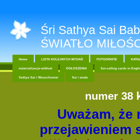
Śri Sathya Sai Baba....
ŚWIATŁO MIŁOŚC
Home
LISTA KOLEJNYCH WYDAŃ
FOTOGRAFIE
KATA
materializacje-wibhuti
OGŁOSZENIA
Sai-calling cards in Engli
Sathya Sai i Wszechswiat
Sai i woda
numer 38
Uważam, że 
przejawieniem s