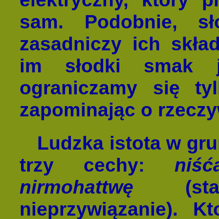
sam. Podobnie, sł
zasadniczy ich skład
im słodki smak j
ograniczamy się ty
zapominając o rzeczy
Ludzka istota w gr
trzy cechy:
niść
nirmohattwę
(stał
nieprzywiązanie). K