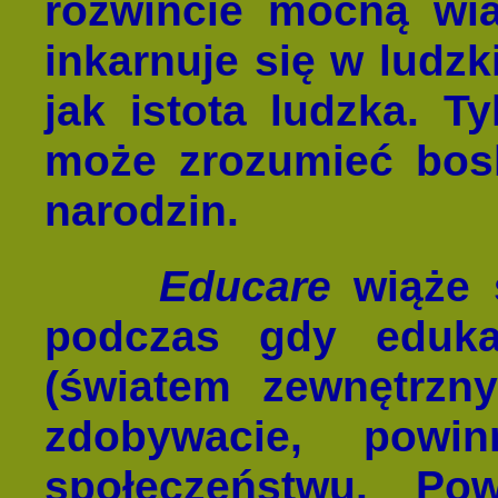
rozwińcie mocną wia
inkarnuje się w ludzk
jak istota ludzka. T
może zrozumieć bosk
narodzin.
Educare
wiąże 
podczas gdy eduk
(światem zewnętrzny
zdobywacie, powi
społeczeństwu. Pow