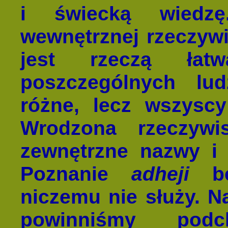
i świecką wiedzę
wewnętrznej rzeczywi
jest rzeczą łat
poszczególnych l
różne, lecz wszysc
Wrodzona rzeczyw
zewnętrzne nazwy i
Poznanie
adheji
be
niczemu nie służy. N
powinniśmy pod