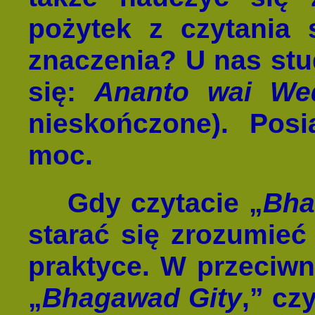
pożytek z czytania 
znaczenia? U nas stu
się:
Ananto wai We
nieskończone). Pos
moc.
Gdy czytacie „
Bha
starać się zrozumieć 
praktyce. W przeciw
„
Bhagawad Gity
,” cz