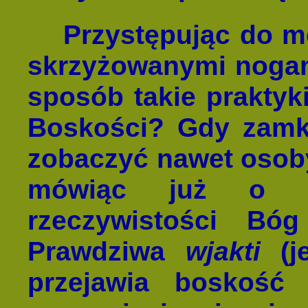
Przystępując do me
skrzyżowanymi nogami
sposób takie prakty
Boskości? Gdy zamkn
zobaczyć nawet osoby
mówiąc już o z
rzeczywistości B
Prawdziwa
wjakti
(je
przejawia boskość
a