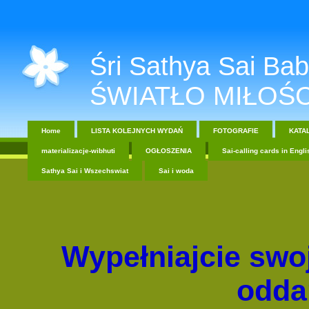
Śri Sathya Sai Baba....
ŚWIATŁO MIŁOŚC
Home
LISTA KOLEJNYCH WYDAŃ
FOTOGRAFIE
KATA
materializacje-wibhuti
OGŁOSZENIA
Sai-calling cards in Engli
Sathya Sai i Wszechswiat
Sai i woda
Wypełniajcie swo
odda