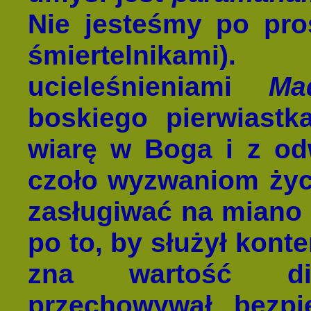
Nie jesteśmy po pr
śmiertelnikami)
ucieleśnieniami
Ma
boskiego pierwiastk
wiarę w Boga i z o
czoło wyzwaniom życ
zasługiwać na miano l
po to, by służył kont
zna wartość di
przechowywał bezpi