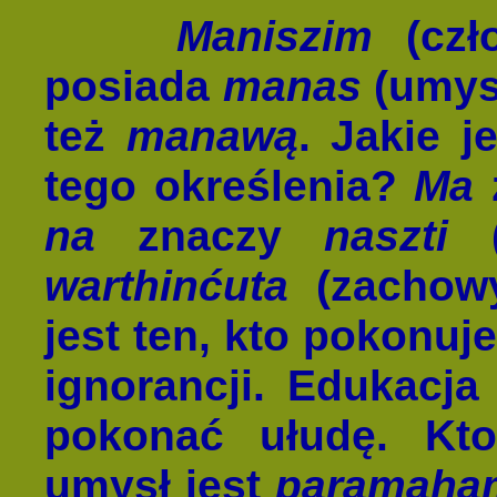
Maniszim
(czło
posiada
manas
(umys
też
manawą
. Jakie 
tego określenia?
Ma
na
znaczy
naszti
(
warthinćuta
(zachowy
jest ten, kto pokonuj
ignorancji. Edukac
pokonać ułudę. Kt
umysł jest
paramaha