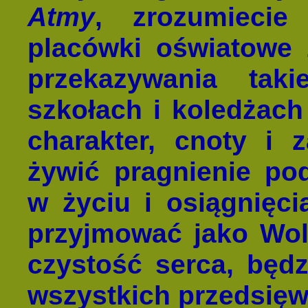
Atmy
, zrozumiecie
placówki oświatowe 
przekazywania tak
szkołach i koledżach
charakter, cnoty i 
żywić pragnienie po
w życiu i osiągnięc
przyjmować jako Wolę
czystość serca, będ
wszystkich przedsięw