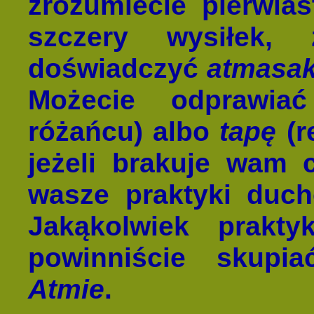
zrozumiecie pierwia
szczery wysiłek,
doświadczyć
atmasak
Możecie odprawi
różańcu) albo
tapę
(r
jeżeli brakuje wam c
wasze praktyki duc
Jakąkolwiek prakty
powinniście skupi
Atmie
.