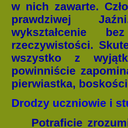
w nich zawarte. Czł
prawdziwej Jaź
wykształcenie b
rzeczywistości. Skute
wszystko z wyjąt
powinniście zapomin
pierwiastka, boskości
Drodzy uczniowie i st
Potraficie zrozu