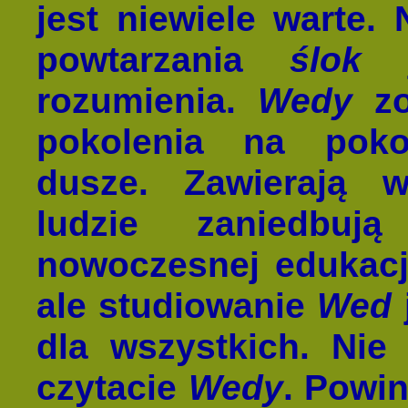
jest niewiele warte.
powtarzania
ślok
j
rozumienia.
Wedy
zo
pokolenia na poko
dusze. Zawierają 
ludzie zaniedbuj
nowoczesnej edukacji
ale studiowanie
Wed
dla wszystkich. Nie
czytacie
Wedy
. Powin