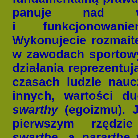
panuje nad ws
i funkcjonowani
Wykonujecie rozmaite
w zawodach sportowy
działania reprezentu
czasach ludzie nau
innych, wartości d
swarthy
(egoizmu). 
pierwszym rzędzie
swarthę
, a
pararthę
t