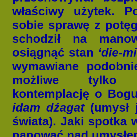
właściwy użytek. P
sobie sprawę z potęg
schodził na manow
osiągnąć stan
‘die-m
wymawiane podobnie 
możliwe tylko 
kontemplację o Bogu
idam dźagat
(umysł j
świata). Jaki spotka 
panować nad umysłem 