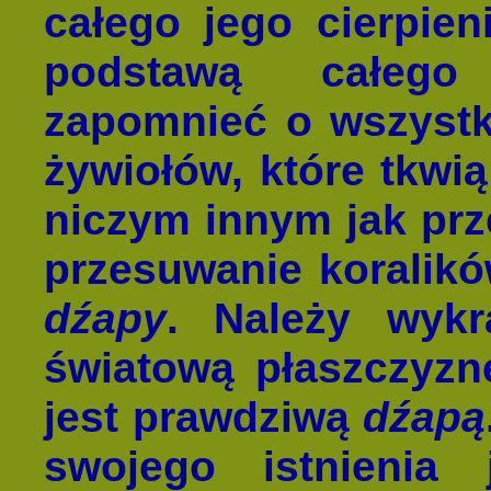
całego jego cierpien
podstawą całego 
zapomnieć o wszystk
żywiołów, które tkwi
niczym innym jak pr
przesuwanie koralikó
dźapy
. Należy wykr
światową płaszczyznę
jest prawdziwą
dźapą
swojego istnienia 