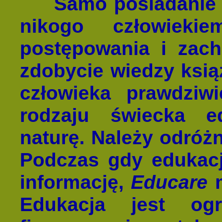
Samo posiadanie l
nikogo człowieki
postępowania i zac
zdobycie wiedzy ksią
człowieka prawdziw
rodzaju świecka 
naturę. Należy odróż
Podczas gdy edukacj
informację,
Educare
m
Edukacja jest og