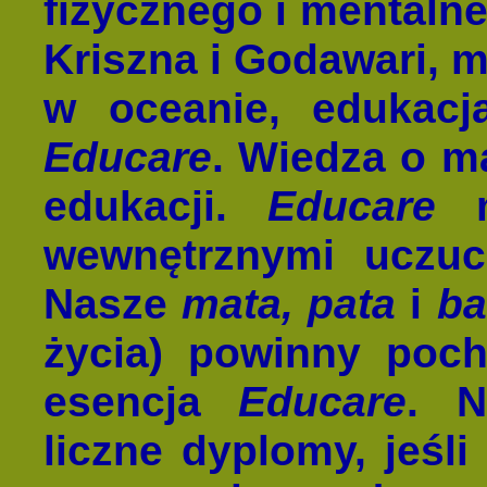
fizycznego i mentalneg
Kriszna i Godawari, m
w oceanie, edukac
Educare
. Wiedza o ma
edukacji.
Educare
m
wewnętrznymi uczuci
Nasze
mata, pata
i
ba
życia) powinny poch
esencja
Educare
. N
liczne dyplomy, jeśl