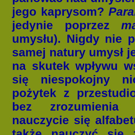
jego kaprysom?
Par
jedynie poprzez
m
umysłu). Nigdy nie 
samej natury umysł j
na skutek wpływu ws
się niespokojny n
pożytek z przestudi
bez zrozumienia
nauczycie się alfabe
także nauczyć się 