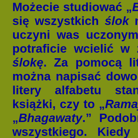
Możecie studiować „
się wszystkich
ślok
n
uczyni was uczonym.
potraficie wcielić w
ślokę
. Za pomocą lit
można napisać dowol
litery alfabetu st
książki, czy to „
Rama
„
Bhagawaty
.” Podob
wszystkiego. Kiedy 