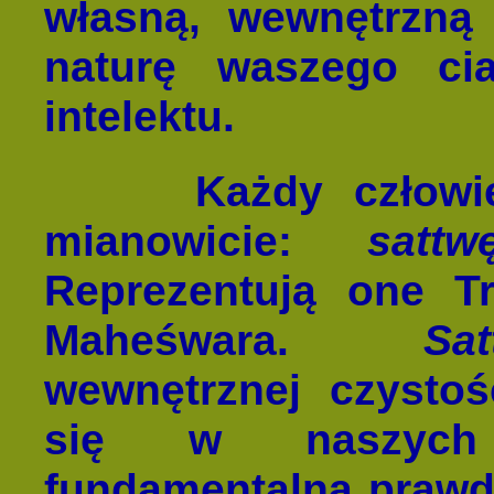
własną, wewnętrzną 
naturę waszego ci
intelektu.
Każdy człowi
mianowicie:
satt
Reprezentują one T
Maheśwara.
Sa
wewnętrznej czysto
się w naszych 
fundamentalną prawdą