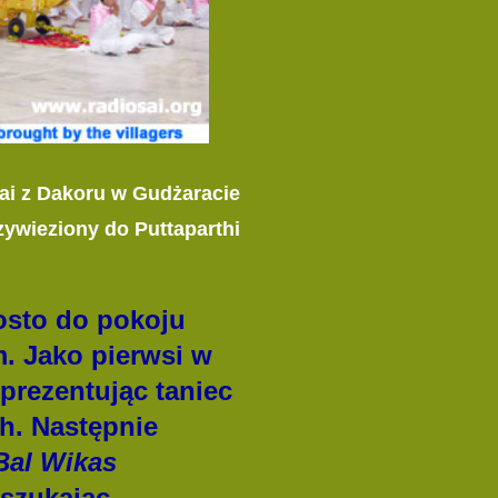
i z Dakoru w Gudżaracie
zywieziony do Puttaparthi
rosto do pokoju
m. Jako pierwsi w
prezentując taniec
h. Następnie
Bal Wikas
 szukając