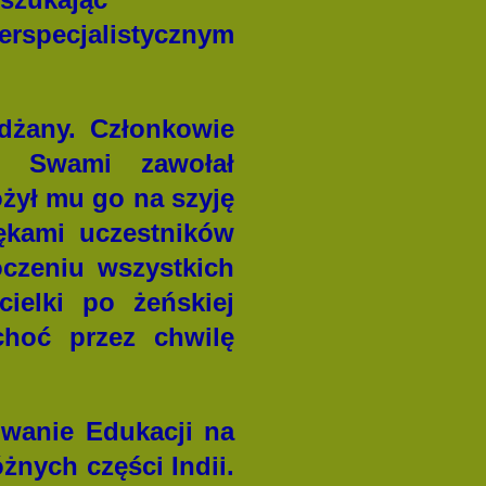
perspecjalistycznym
dżany. Członkowie
m. Swami zawołał
żył mu go na szyję
ękami uczestników
czeniu wszystkich
ielki po żeńskiej
choć przez chwilę
owanie Edukacji na
żnych części Indii.