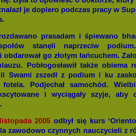
znalazł je dopiero podczas pracy w Su
a.
rozdawano prasadam i śpiewano bha
espołów stanęli naprzeciw podiu
i obdarował go złotym łańcuchem. Zało
lauzu. Pobłogosławił także obiema r
li Swami zszedł z podium i ku zasko
otela. Podjechał samochód. Wielbic
kscytowane i wyciągały szyje, aby 
.
listopada
2005
odbył się kurs ‘Orient
la zawodowo czynnych nauczycieli z ró