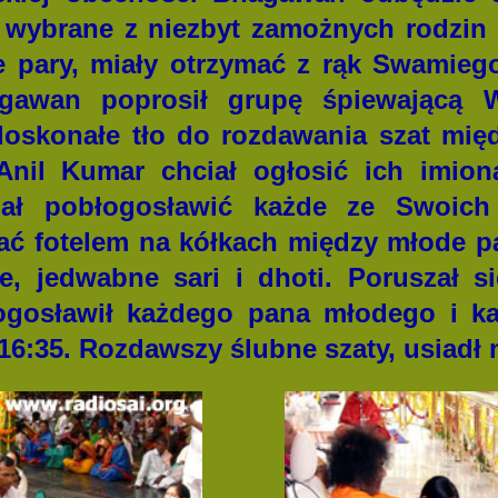
 wybrane z niezbyt zamożnych rodzin 
e pary, miały otrzymać z rąk Swamie
agawan poprosił grupę śpiewającą 
 doskonałe tło do rozdawania szat mię
 Anil Kumar chciał ogłosić ich imion
ał pobłogosławić każde ze Swoich 
hać fotelem na kółkach między młode p
, jedwabne sari i dhoti. Poruszał s
łogosławił każdego pana młodego i k
16:35. Rozdawszy ślubne szaty, usiadł