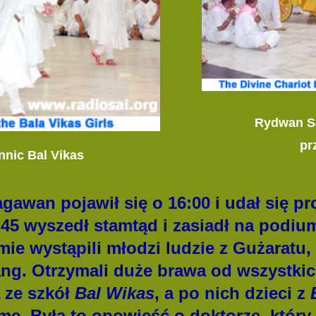
Rydwan Sa
pr
nic Bal Vikas
awan pojawił się o 16:00 i udał się p
:45 wyszedł stamtąd i zasiadł na podiu
e wystąpili młodzi ludzie z Gużaratu, 
ng. Otrzymali duże brawa od wszystkic
 ze szkół
Bal Wikas
, a po nich dzieci z
ę. Była to opowieść o doktorze, który