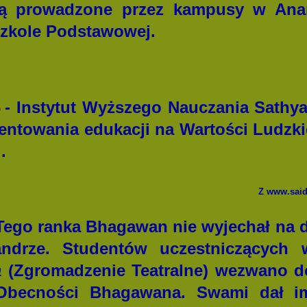
ą prowadzone przez kampusy w Anan
Szkole Podstawowej.
5
- Instytut Wyższego Nauczania Sathya
entowania edukacji na Wartości Ludzkie
.
Z www.said
 Tego ranka Bhagawan nie wyjechał na d
ndrze. Studentów uczestniczących 
a
(Zgromadzenie Teatralne) wezwano d
Obecności Bhagawana. Swami dał im