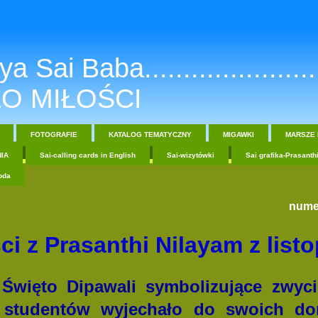
a Sai Baba.......................
O MIŁOŚCI
FOTOGRAFIE
KATALOG TEMATYCZNY
MIGAWKI
MARSZE 
IA
Sai-calling cards in English
Sai-wizytówki
Sai grafika-Prasanth
oda
nume
i z Prasanthi Nilayam z list
 Święto Dipawali symbolizujące zwyc
u studentów wyjechało do swoich d