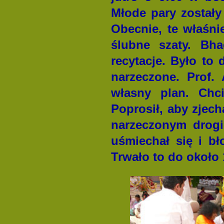
Młode pary zostały
Obecnie, te właśni
ślubne szaty. Bh
recytacje. Było to
narzeczone. Prof.
własny plan. Chci
Poprosił, aby zjec
narzeczonym drogie
uśmiechał się i b
Trwało to do około 