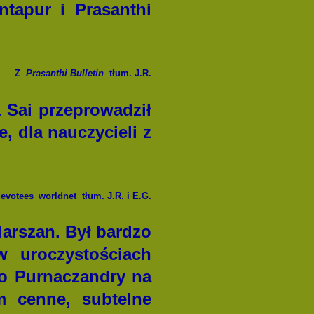
tapur i Prasanthi
Z
Prasanthi Bulletin
tłum. J.R.
 Sai przeprowadził
, dla nauczycieli z
evotees_worldnet
tłum. J.R. i E.G.
arszan. Był bardzo
w uroczystościach
o Purnaczandry na
 cenne, subtelne