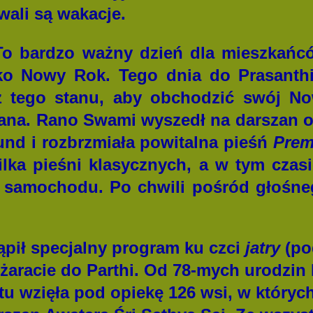
wali są wakacje.
To bardzo ważny dzień dla mieszkańc
o Nowy Rok. Tego dnia do Prasanthi
 tego stanu, aby obchodzić swój N
na. Rano Swami wyszedł na darszan o 
und i rozbrzmiała powitalna pieśń
Prem
kilka pieśni klasycznych, a w tym czas
 samochodu. Po chwili pośród głośneg
ąpił specjalny program ku czci
jatry
(po
żaracie do Parthi. Od 78-mych urodzi
tu wzięła pod opiekę 126 wsi, w któryc