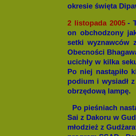
okresie święta Dipa
2 listopada 2005
- 
on obchodzony jak
setki wyznawców z
Obecności Bhagawa
ucichły w kilka sek
Po niej nastąpiło 
podium i wysiadł z
obrzędową lampę.
Po pieśniach nast
Sai z Dakoru w Gud
młodzież z Gudżara