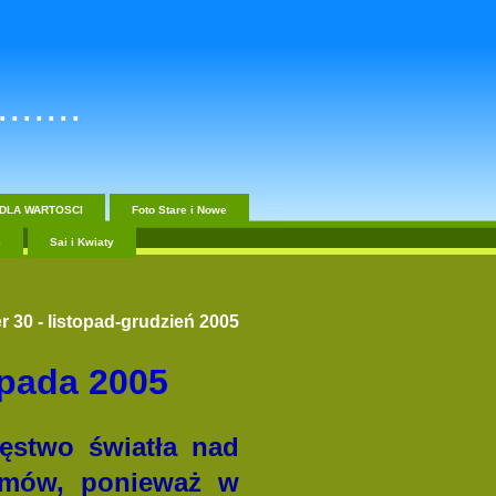
......
DLA WARTOSCI
Foto Stare i Nowe
i
Sai i Kwiaty
r
30
- listopad-grudzień 2005
opada 2005
ięstwo światła nad
omów, ponieważ w