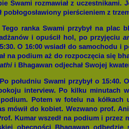
ie Swami rozmawiał z uczestnikami. 
ł pobłogosławiony pierścieniem z trzem
- Tego ranka Swami przybył na plac b
adżanów i opuścił hol, po przyjęciu
a
5:30. O 16:00 wsiadł do samochodu i p
iał na podium aż do rozpoczęcia się b
athi
i Bhagawan odjechał Swojej kwater
 Po południu Swami przybył o 15:40. 
pokoju interview. Po kilku minutach w
 podium. Potem w fotelu na kółkach 
zas mówił do kobiet. Wezwano prof. An
Prof. Kumar wszedł na podium i przez m
skiej obecności Bhagawan odbędzie s