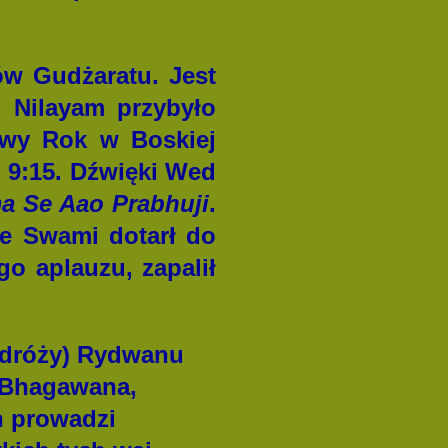
ów Gudżaratu. Jest
 Nilayam przybyło
owy Rok w Boskiej
9:15. Dźwięki Wed
a Se Aao Prabhuji
.
ie Swami dotarł do
o aplauzu, zapalił
dróży
) Rydwanu
n Bhagawana,
h prowadzi