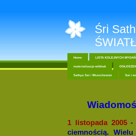
Śri Sathy
ŚWIATŁ
Home
LISTA KOLEJNYCH WYDAŃ
materializacje-wibhuti
OGŁOSZEN
Sathya Sai i Wszechswiat
Sai i w
Wiadomośc
1 listopada 2005
-
ciemnością. Wiel