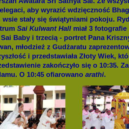
szan Awatara Śri Sathya Sai. Ze wszyst
 delegaci, aby wyrazić wdzięczność Bha
h wsie stały się świątyniami pokoju. Ry
ntrum
Sai Kulwant Hall
miał 3 fotografie 
Sai Baby i trzecią - portret Pana Krisz
an, młodzież z Gudżaratu zaprezentow
yszłość i przedstawiała Złoty Wiek, kt
edstawienie zakończyło się o 10:35. Z
damu. O 10:45 ofiarowano
arathi
.