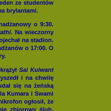
Jeden ze studentów
a brylantami.
hadżanowy o 9:30.
rathi
. Na wieczorny
ojechał na stadion.
hadżanów o 17:00. O
y.
Okrążył
Sai Kulwant
yszedł i na chwilę
udał się na żeńską
ila Kumara i Swami
ikrofon ogłosił, że
ię zbiorowy ślub.