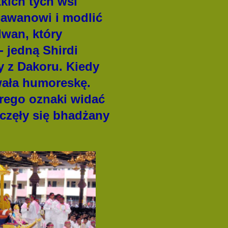
kich tych wsi
gawanowi i modlić
dwan, który
- jedną Shirdi
ny z Dakoru. Kiedy
ała humoreskę.
órego oznaki widać
aczęły się bhadżany