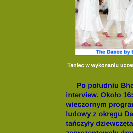
Taniec w wykonaniu uczen
Po południu Bhag
interview. Około 16
wieczornym programi
ludowy z okręgu Da
tańczyły dziewczęta
zaprezentowały dram