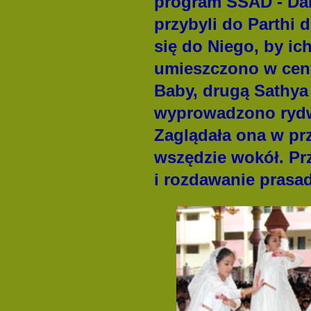
program SSAD - Dar
przybyli do Parthi
się do Niego, by ic
umieszczono w ce
Baby, drugą Sathya 
wyprowadzono rydw
Zaglądała ona w prz
wszędzie wokół. Prz
i rozdawanie prasa