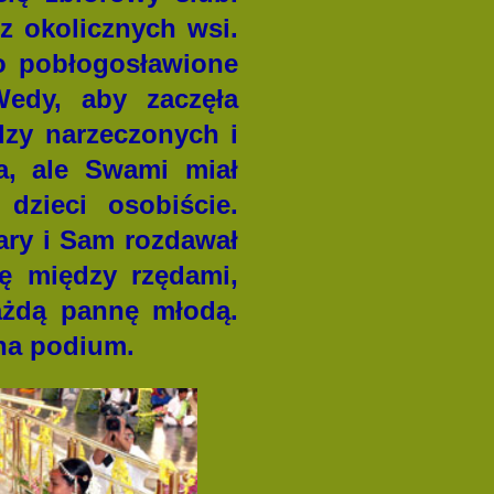
z okolicznych wsi.
go pobłogosławione
Wedy, aby zaczęła
dzy narzeczonych i
a, ale Swami miał
dzieci osobiście.
ary i Sam rozdawał
ię między rzędami,
ażdą pannę młodą.
 na podium.