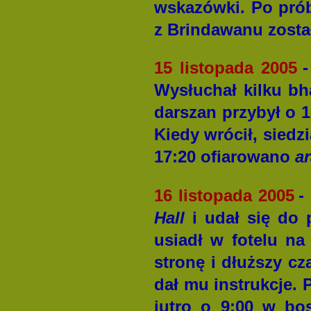
wskazówki. Po prób
z Brindawanu zosta
15 listopada 2005
Wysłuchał kilku bh
darszan przybył o 1
Kiedy wrócił, siedz
17:20 ofiarowano
ar
16 listopada 2005
-
Hall
i udał się do 
usiadł w fotelu na
stronę i dłuższy c
dał mu instrukcje. 
jutro o 9:00 w bo