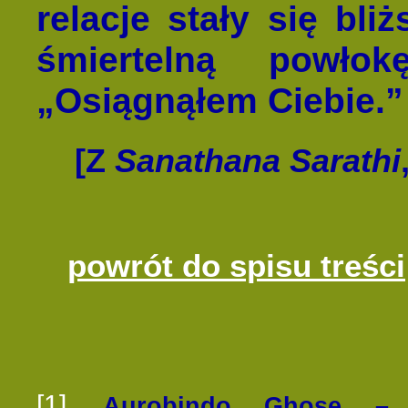
relacje stały się bli
śmiertelną powło
„Osiągnąłem Ciebie.”
[Z
Sanathana Sarathi
powrót do spisu treści
[1]
Aurobindo Ghose – (1