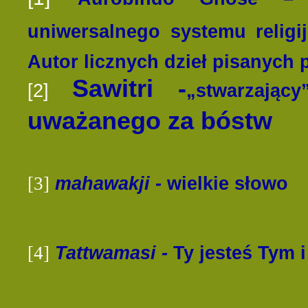
uniwersalnego systemu religi
Autor licznych dzieł pisanych 
Sawitri -
[2]
„
stwarzający
uważanego za bóstw
[3]
mahawakji
-
wielkie słowo
[4]
Tattwamasi
-
Ty jesteś Tym
i