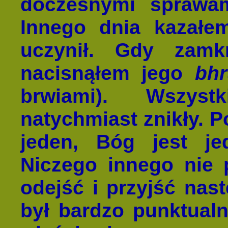
doczesnymi sprawam
Innego dnia kazał
uczynił. Gdy zamk
nacisnąłem jego
bh
brwiami). Wszyst
natychmiast znikły. P
jeden, Bóg jest je
Niczego innego nie 
odejść i przyjść nas
był bardzo punktualn