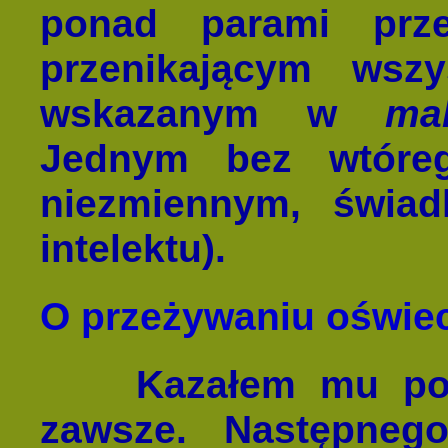
ponad parami prze
przenikającym wsz
wskazanym w
ma
Jednym bez wtóreg
niezmiennym, świad
intelektu).
O przeżywaniu oświe
Kazałem mu po
zawsze. Następneg