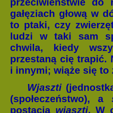
przeciwieństwie do 
gałęziach głową w dó
to ptaki, czy zwierz
ludzi w taki sam s
chwila, kiedy wszy
przestaną cię trapić.
i innymi; wiąże się to
Wjaszti
(jednostk
(społeczeństwo), a
postacią
wjaszti
. W 