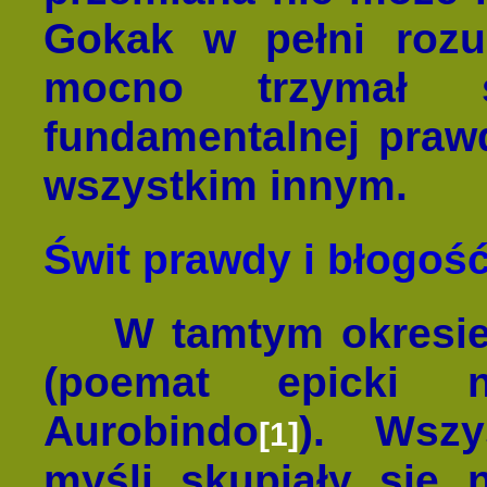
Gokak w pełni rozu
mocno trzymał s
fundamentalnej praw
wszystkim innym.
Świt prawdy i błogoś
W tamtym okresi
(poemat epicki n
Aurobindo
). Wszy
[1]
myśli skupiały się n