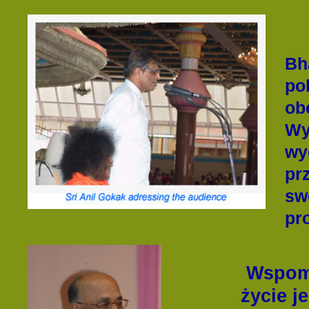
Bh
po
ob
Wy
wy
pr
sw
pro
Wspomn
życie je