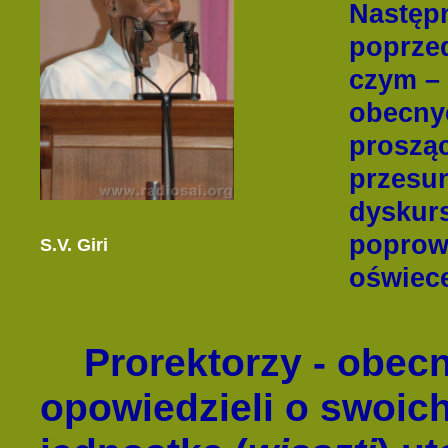
Następ
poprzed
czym – 
obecnyc
prosząc
przesun
dyskur
poprowa
S.V. Giri
oświece
Prorektorzy - obecn
opowiedzieli o swoic