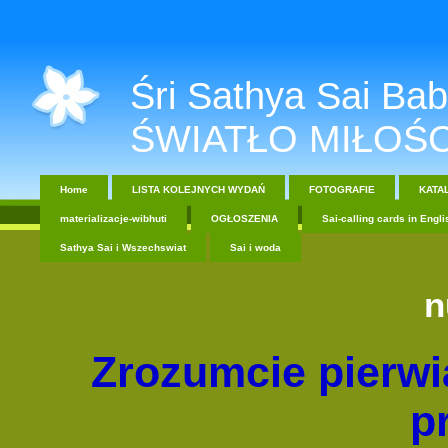
Śri Sathya Sai Baba....
ŚWIATŁO MIŁOŚC
Home
LISTA KOLEJNYCH WYDAŃ
FOTOGRAFIE
KATA
materializacje-wibhuti
OGŁOSZENIA
Sai-calling cards in Engli
Sathya Sai i Wszechswiat
Sai i woda
n
Zrozumcie pierwi
p