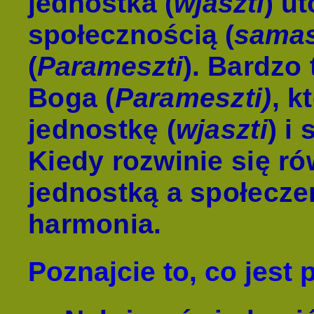
jednostka (
wjaszti
) u
społecznością (
samas
(
Parameszti
).
Bardzo 
Boga (
Parameszti)
, k
jednostkę (
wjaszti
) i
Kiedy rozwinie się r
jednostką a społecz
harmonia.
Poznajcie to, co jest