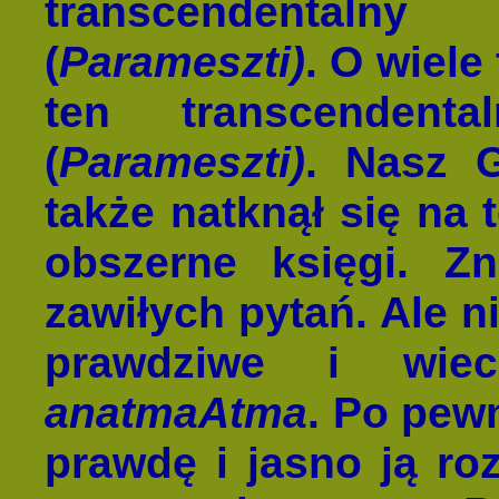
transcendentaln
(
Parameszti)
. O wiele
ten transcendent
(
Parameszti)
. Nasz G
także natknął się na 
obszerne księgi. Z
zawiłych pytań. Ale n
prawdziwe i wiec
anatma
Atma
. Po pew
prawdę i jasno ją r