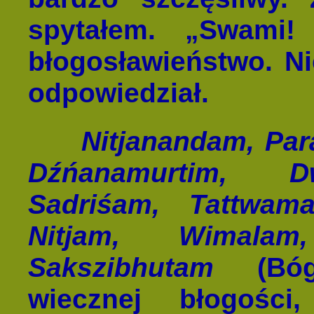
spytałem. „Swami
błogosławieństwo. N
odpowiedział.
Nitjanandam, Pa
Dźńanamurtim, D
Sadriśam, Tattwam
Nitjam, Wimalam
Sakszibhutam
(Bóg 
wiecznej błogości