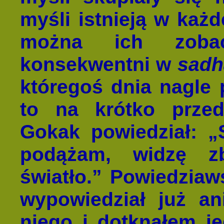
myśli istnieją w każde
można ich zobacz
konsekwentni w
sadh
któregoś dnia nagle 
to na krótko prze
Gokak powiedział: „
podążam, widzę z
światło.” Powiedziaw
wypowiedział już a
niego i dotknąłem j