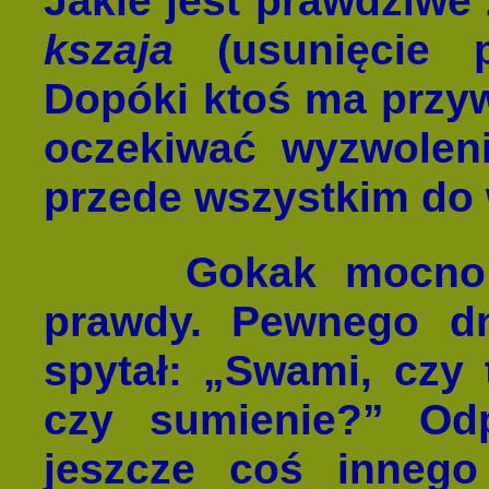
Jakie jest prawdziwe
kszaja
(usunięcie 
Dopóki ktoś ma przyw
oczekiwać wyzwoleni
przede wszystkim do 
Gokak mocno 
prawdy. Pewnego dn
spytał: „Swami, czy 
czy sumienie?” Od
jeszcze coś inneg