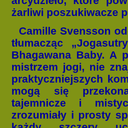
arcydzieło, które pow
żarliwi poszukiwacze 
Camille Svensson od
tłumacząc „Jogasutry
Bhagawana Baby. A po
mistrzem jogi, nie zna
praktyczniejszych kome
mogą się przekona
tajemnicze i mist
zrozumiały i prosty s
każdy szczery uc