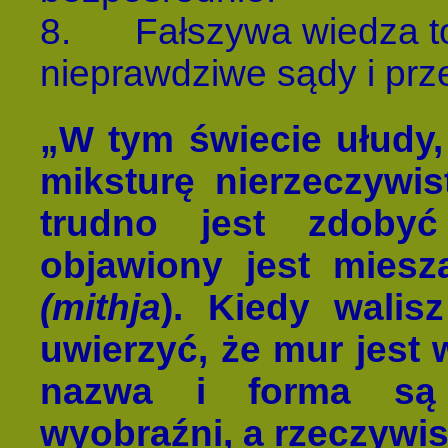
8.
Fałszywa wiedza t
nieprawdziwe sądy i prz
„W tym świecie ułudy,
miksturę nierzeczywis
trudno jest zdobyć
objawiony jest miesz
(mithja
). Kiedy walis
uwierzyć, że mur jest 
nazwa i forma są 
wyobraźni, a rzeczywi