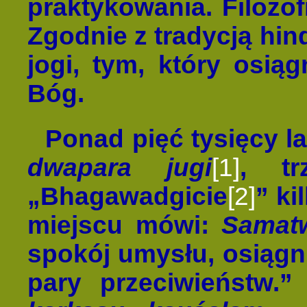
praktykowania. Filozof
Zgodnie z tradycją hi
jogi, tym, który osią
Bóg.
Ponad pięć tysięcy l
dwapara jugi
[1]
, tr
„Bhagawadgicie
[2]
” ki
miejscu mówi:
Samatw
spokój umysłu, osiągni
pary przeciwieństw.”