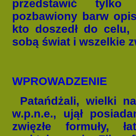
przedstawić tylko 
pozbawiony barw opis
kto doszedł do celu, 
sobą świat i wszelkie 
WPROWADZENIE
Patańdżali, wielki na
w.p.n.e., ujął posiad
zwięzłe formuły, ł