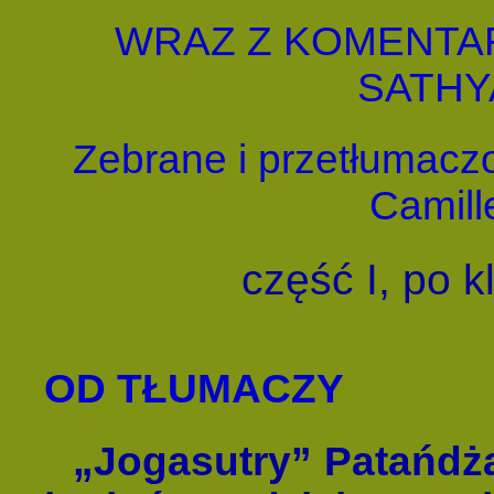
WRAZ Z KOMENTA
SATHY
Zebrane i przetłumaczo
Camill
część I, po k
OD TŁUMACZY
„Jogasutry” Patańdża