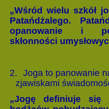
„Wśród wielu szkół jog
Patańdżalego. Patańd
opanowanie i pod
skłonności umysłowyc
2.
Joga to panowanie n
zjawiskami świadomośc
„Jogę definiuje się