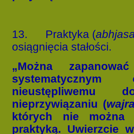
13.
Praktyka (
abhjas
osiągnięcia stałości.
„Można zapanować
systematycznym 
nieustępliwemu d
nieprzywiązaniu (
wajr
których nie można 
praktyką. Uwierzcie 