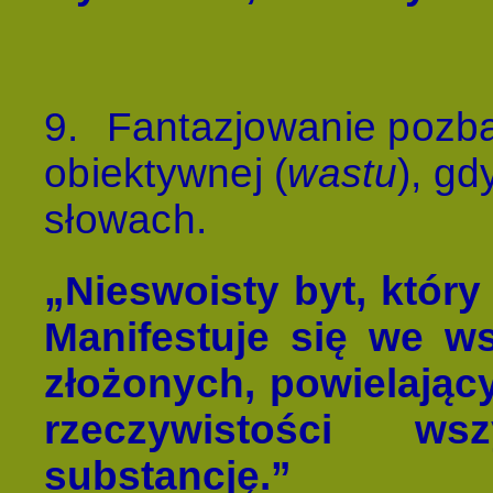
9.
Fantazjowanie pozba
obiektywnej (
wastu
), gd
słowach.
„Nieswoisty byt, który 
Manifestuje się we w
złożonych, powielający
rzeczywistości w
substancję.”