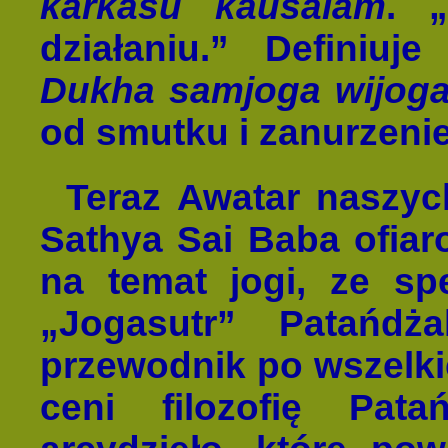
karkasu kauśalam
. 
działaniu.” Definiuj
Dukha samjoga wijoga
od smutku i zanurzenie
Teraz Awatar naszy
Sathya Sai Baba ofia
na temat jogi, ze sp
„Jogasutr” Patańdża
przewodnik po wszelki
ceni filozofię Pat