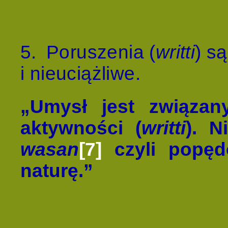
5.
Poruszenia (
writti
) są
i nieuciążliwe.
„Umysł jest związan
aktywności (
writti
). N
wasan
[7]
czyli popę
naturę.”