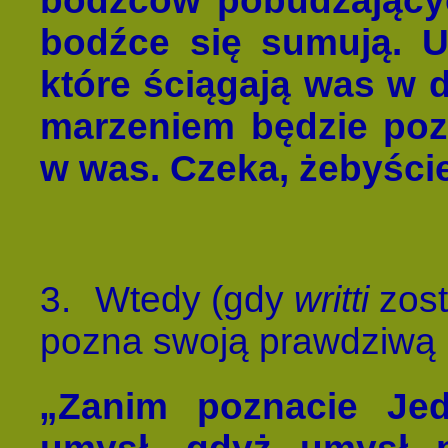
bodźców pobudzający
bodźce się sumują. Uw
które ściągają was w 
marzeniem będzie poz
w was. Czeka, żebyście 
3.
Wtedy (gdy
writti
zos
pozna swoją prawdziwą 
„Zanim poznacie Je