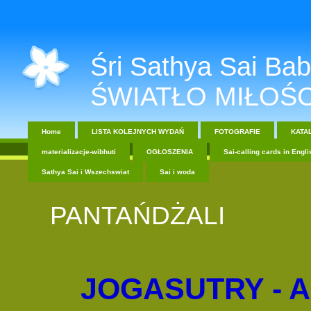
Śri Sathya Sai Baba....
ŚWIATŁO MIŁOŚC
Home
LISTA KOLEJNYCH WYDAŃ
FOTOGRAFIE
KATA
materializacje-wibhuti
OGŁOSZENIA
Sai-calling cards in Engli
Sathya Sai i Wszechswiat
Sai i woda
PANTA
JOGASUTRY - 