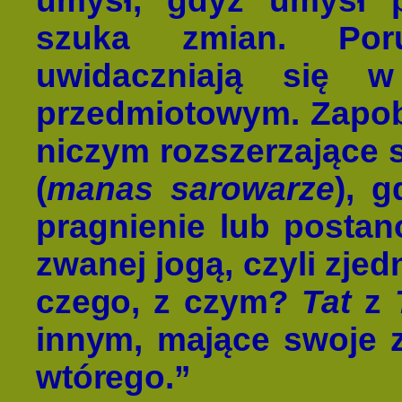
umysł, gdyż umysł p
szuka zmian. Po
uwidaczniają się 
przedmiotowym. Zapo
niczym rozszerzające s
(
manas sarowarze
), g
pragnienie lub postan
zwanej jogą, czyli zje
czego, z czym?
Tat
z
innym, mające swoje 
wtórego.”