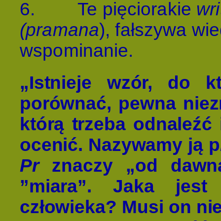
6.
Te pięciorakie
wri
(pramana
), fałszywa wie
wspominanie.
„Istnieje wzór, do 
porównać, pewna niezm
którą trzeba odnaleźć 
ocenić. Nazywamy ją p
Pr
znaczy „od dawn
”miara”. Jaka jest
człowieka? Musi on nie