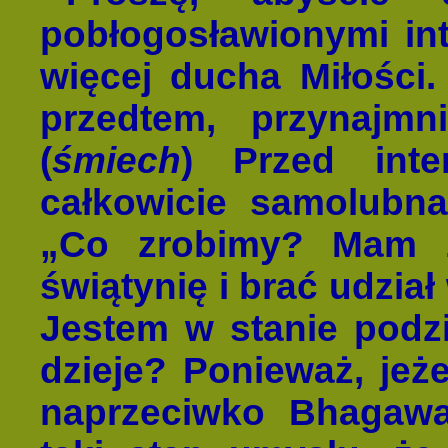
pobłogosławionymi int
więcej ducha Miłości.
przedtem, przynajm
(
śmiech
) Przed int
całkowicie samolubna
„Co zrobimy? Mam z
świątynię i brać udzia
Jestem w stanie podzie
dzieje? Ponieważ, jeże
naprzeciwko Bhagaw