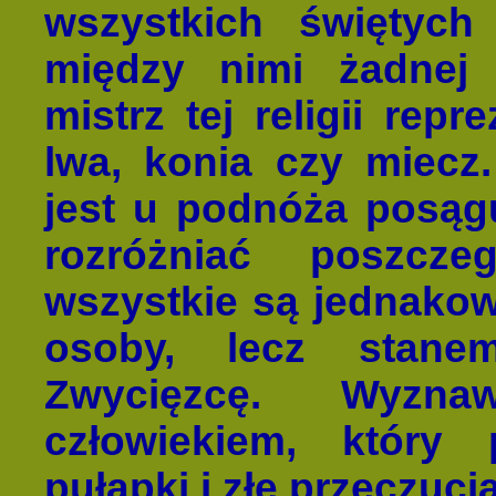
wszystkich świętyc
między nimi żadnej 
mistrz tej religii rep
lwa, konia czy miecz
jest u podnóża posąg
rozróżniać poszcze
wszystkie są jednakow
osoby, lecz stane
Zwycięzcę. Wyzna
człowiekiem, który 
pułapki i złe przeczucia