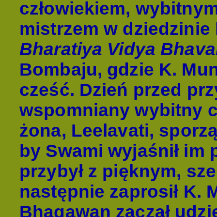
człowiekiem, wybitny
mistrzem w dziedzinie k
Bharatiya Vidya Bhav
Bombaju, gdzie K. Mu
cześć. Dzień przed p
wspomniany wybitny cz
żona, Leelavati, sporzą
by Swami wyjaśnił im
przybył z pięknym, sz
następnie zaprosił K. 
Bhagawan zaczął udzie