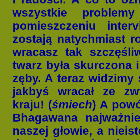
wszystkie problem
pomieszczeniu inter
zostają natychmiast r
wracasz tak szczęśli
twarz była skurczona i
zęby. A teraz widzimy 
jakbyś wracał ze zw
kraju! (
śmiech
) A powó
Bhagawana najważnie
naszej głowie, a nieis