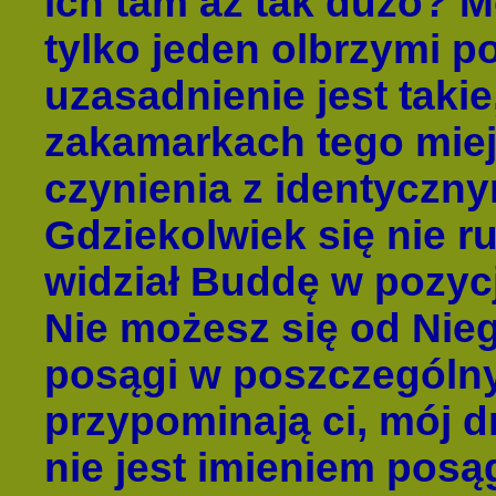
ich tam aż tak dużo? M
tylko jeden olbrzymi 
uzasadnienie jest taki
zakamarkach tego miej
czynienia z identyczn
Gdziekolwiek się nie r
widział Buddę w pozyc
Nie możesz się od Nie
posągi w poszczególn
przypominają ci, mój d
nie jest imieniem posą