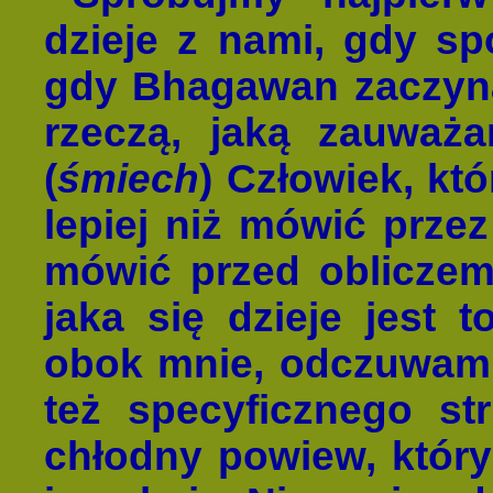
dzieje z nami, gdy s
gdy Bhagawan zaczyna
rzeczą, jaką zauważa
(
śmiech
) Człowiek, któ
lepiej niż mówić przez
mówić przed obliczem
jaka się dzieje jest 
obok mnie, odczuwam p
też specyficznego str
chłodny powiew, który