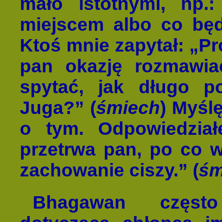
mało istotnymi, np.
miejscem albo co będ
Ktoś mnie zapytał: „Pr
pan okazję rozmawi
spytać, jak długo p
Juga?” (
śmiech
) Myśl
o tym. Odpowiedzia
przetrwa pan, po co w
zachowanie ciszy.” (
śm
Bhagawan często