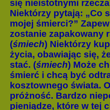
się nieistotnymi rzecz
Niektórzy pytają: „Co 
mojej śmierci?” Zapew
zostanie zapakowany 
(
śmiech
) Niektórzy ku
życia, obawiając się, ż
stać. (
śmiech
) Może c
śmierć i chcą być odt
kosztownego świata. Ot
próżność. Bardzo niep
pieniądze, które w tej c