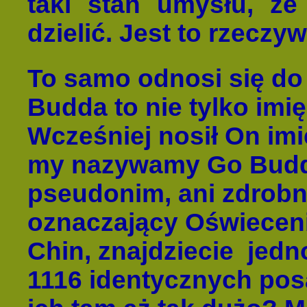
taki stan umysłu, że
dzielić. Jest to rzecz
To samo odnosi się do
Budda to nie tylko imię
Wcześniej nosił On imi
my nazywamy Go Buddą
pseudonim, ani zdrobni
oznaczający Oświecenie
Chin, znajdziecie
jedn
1116 identycznych pos