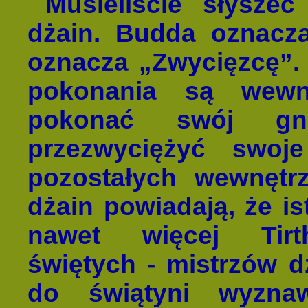
Musieliście słyszeć 
dżain. Budda oznacza
oznacza „Zwycięzcę”.
pokonania są wewn
pokonać swój gn
przezwyciężyć swoj
pozostałych wewnęt
dżain powiadają, że is
nawet więcej Tirth
świętych - mistrzów d
do świątyni wyzna