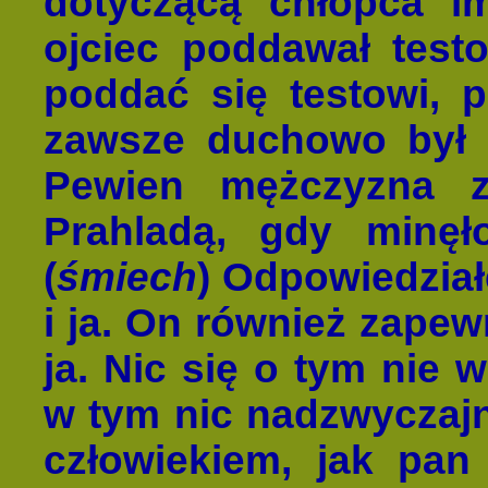
dotyczącą chłopca im
ojciec poddawał testo
poddać się testowi, 
zawsze duchowo był 
Pewien mężczyzna z
Prahladą, gdy minęł
(
śmiech
) Odpowiedział
i ja. On również zapewn
ja. Nic się o tym nie
w tym nic nadzwyczaj
człowiekiem, jak pan 