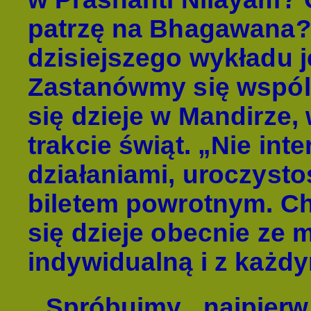
patrzę na Bhagawana?
dzisiejszego wykładu je
Zastanówmy się wspóln
się dzieje w Mandirze,
trakcie świąt. „Nie int
działaniami, uroczysto
biletem powrotnym. Ch
się dzieje obecnie ze 
indywidualną i z każd
Spróbujmy najpierw