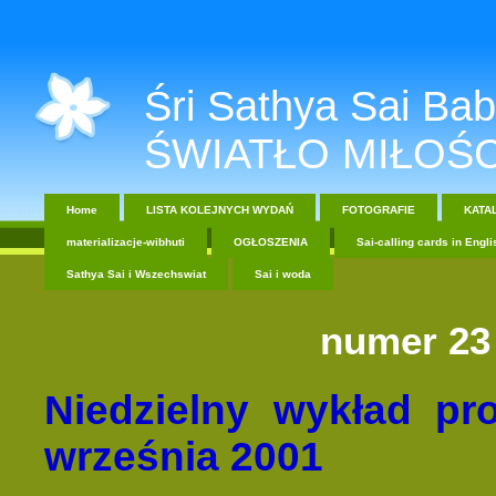
Śri Sathya Sai Baba....
ŚWIATŁO MIŁOŚC
Home
LISTA KOLEJNYCH WYDAŃ
FOTOGRAFIE
KATA
materializacje-wibhuti
OGŁOSZENIA
Sai-calling cards in Engli
Sathya Sai i Wszechswiat
Sai i woda
numer 23 
Niedzielny wykład pr
września 2001