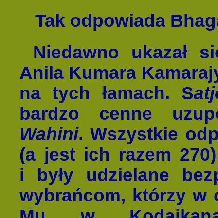
Tak odpowiada Bhaga
Niedawno ukazał si
Anila Kumara Kamarajy,
na tych łamach. S
at
bardzo cenne uzupeł
Wahini
. Wszystkie od
(a jest ich razem 27
i były udzielane bez
wybrańcom, którzy w ci
Mu w Kodaikanal