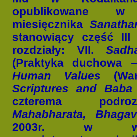
opublikowane w 
miesięcznika
Sanatha
stanowiący część III 
rozdziały: VII.
Sadh
(Praktyka duchowa – 
Human Values
(Wart
Scriptures and Bab
czterema podro
Mahabharata, Bhagav
2003r. w witry