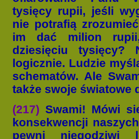
tysięcy rupii, jeśli wy
nie potrafią zrozumie
im dać milion rupi
dziesięciu tysięcy?
logicznie. Ludzie myś
schematów. Ale Swami
także swoje światowe d
(217)
Swami! Mówi si
konsekwencji naszych 
pewni niegodziwi l