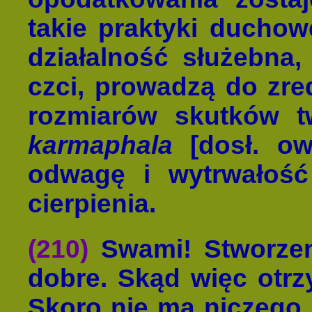
takie praktyki duchow
działalność służebna
czci, prowadzą do zre
rozmiarów skutków t
karmaphala
[dosł. ow
odwagę i wytrwałość
cierpienia.
(210)
Swami! Stworzen
dobre. Skąd więc otrz
Skoro nie ma niczego 