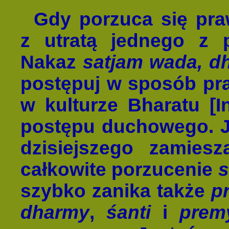
Gdy porzuca się pra
z utratą jednego z p
Nakaz
satjam wada, d
postępuj w sposób pra
w kulturze Bharatu [In
postępu duchowego. J
dzisiejszego zamies
całkowite porzucenie
s
szybko zanika także
p
dharmy
,
śanti
i
prem