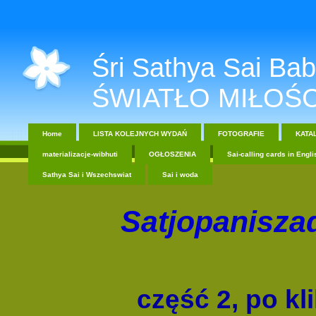
Śri Sathya Sai Baba....
ŚWIATŁO MIŁOŚC
Home
LISTA KOLEJNYCH WYDAŃ
FOTOGRAFIE
KATA
materializacje-wibhuti
OGŁOSZENIA
Sai-calling cards in Engli
Sathya Sai i Wszechswiat
Sai i woda
Satjopani
część 2, po kl