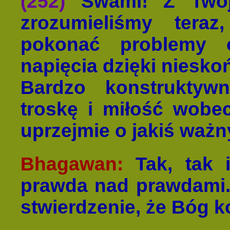
(252)
Swami! Z Twoje
zrozumieliśmy tera
pokonać problemy 
napięcia dzięki niesko
Bardzo konstruktyw
troskę i miłość wobec
uprzejmie o jakiś ważn
Bhagawan:
Tak, tak i
prawda nad prawdami. 
stwierdzenie, że Bóg k