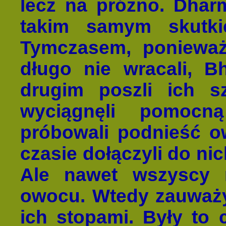
lecz na próżno. Dharm
takim samym skutki
Tymczasem, ponieważ
długo nie wracali, B
drugim poszli ich sz
wyciągnęli pomocn
próbowali podnieść 
czasie dołączyli do ni
Ale nawet wszyscy r
owocu. Wtedy zauważyl
ich stopami. Były to 