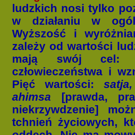
ludzkich nosi tylko po
w działaniu w ogól
Wyższość i wyróżnian
zależy od wartości lud
mają swój cel: p
człowieczeństwa i wz
Pięć wartości:
satja
ahimsa
[prawda, pra
niekrzywdzenie] moż
tchnień życiowych, kt
oddech. Nie ma mowy 