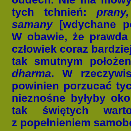
tych tchnień:
prany
samany
[wdychane pow
W obawie, że prawda 
człowiek coraz bardzie
tak smutnym położeni
dharma
. W rzeczywis
powinien porzucać tych
nieznośne byłyby okol
tak świętych wart
z popełnieniem samob