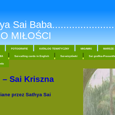
a Sai Baba.......................
O MIŁOŚCI
FOTOGRAFIE
KATALOG TEMATYCZNY
MIGAWKI
MARSZE 
IA
Sai-calling cards in English
Sai-wizytówki
Sai grafika-Prasanth
oda
 – Sai Kriszna
ane przez Sathya Sai