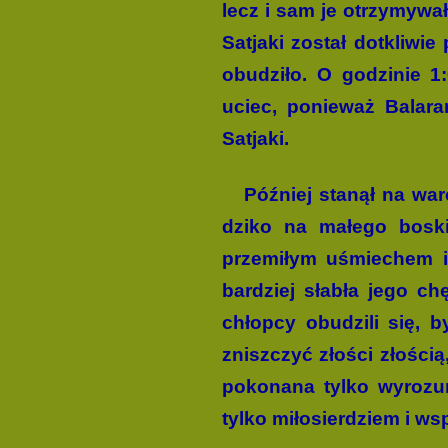
lecz i sam je otrzymywał
Satjaki został dotkliwie
obudziło. O godzinie 1
uciec, ponieważ Balaram
Satjaki.
Później stanął na warc
dziko na małego boski
przemiłym uśmiechem i
bardziej słabła jego c
chłopcy obudzili się, 
zniszczyć złości złości
pokonana tylko wyrozum
tylko miłosierdziem i w