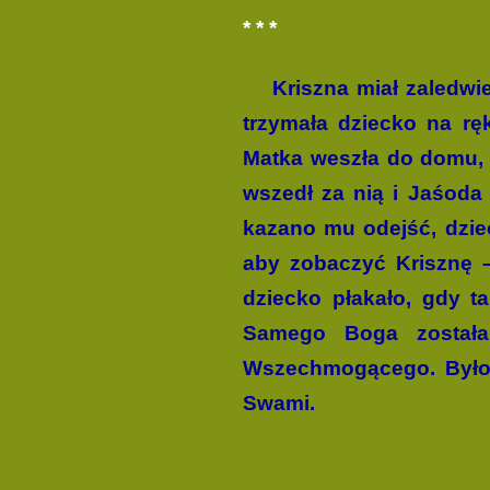
* * *
Kriszna miał zaledwi
trzymała dziecko na rę
Matka weszła do domu, 
wszedł za nią i Jaśoda 
kazano mu odejść, dziec
aby zobaczyć Krisznę –
dziecko płakało, gdy t
Samego Boga została 
Wszechmogącego. Było N
Swami.