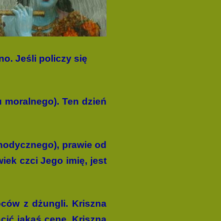
o. Jeśli policzy się
u moralnego). Ten dzień
ynodycznego), prawie od
iek czci Jego imię, jest
oców z dżungli. Kriszna
cić jakąś cenę. Kriszna