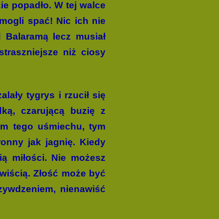
zie popadło. W tej walce
 mogli spać! Nic ich nie
d Balaramą lecz musiał
straszniejsze niż ciosy
lały tygrys i rzucił się
ką, czarującą buzię z
em tego uśmiechu, tym
onny jak jagnię. Kiedy
ią miłości. Nie możesz
awiścią. Złość może być
rzywdzeniem, nienawiść