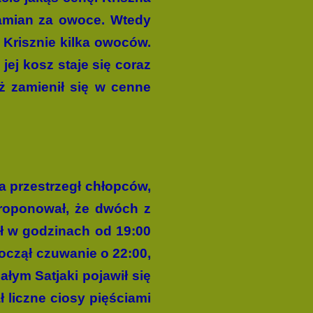
zamian za owoce. Wtedy
a Krisznie kilka owoców.
 jej kosz staje się coraz
ż zamienił się w cenne
na przestrzegł chłopców,
proponował, że dwóch z
ał w godzinach od 19:00
począł czuwanie o 22:00,
łym Satjaki pojawił się
 liczne ciosy pięściami