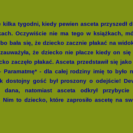
e kilka tygodni, kiedy pewien asceta przyszed
kach. Oczywiście nie ma tego w książkach, m
bo bała się, że dziecko zacznie płakać na wido
zauważyła, że dziecko nie płacze kiedy on się 
ko zaczęło płakać. Asceta przedstawił się jako t
 Paramatmę* - dla całej rodziny imię to było 
ak dostojny gość był proszony o odejście! Dev
dana, natomiast asceta odkrył przybycie 
im to dziecko, które zaprosiło ascetę na sw