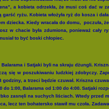
cena”, a kobieta odrzekła, że musi coś dać w 
łą garść ryżu. Kobieta włożyła ryż do kosza i dał
m dziecka. Kiedy wracała do domu,
poczuła, że
kosz w chacie była zdumiona, ponieważ cały ry
musiał to być boski chłopiec.
 Balarama i Satjaki byli na skraju dżungli. Krisz
zą się w poszukiwaniu ludzkiej zdobyczy. Za
3 godziny, a trzeci będzie czuwał. Kriszna czuw
00 do 1:00, Balarama od 1:00 do 4:00. Satjaki roz
ybko zasnęli na suchych liściach. Wtedy przed ma
a, lecz ten bohatersko stawił mu czoła. Zadawał