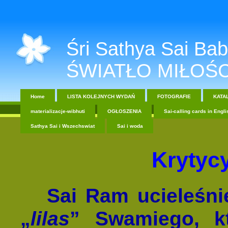
Śri Sathya Sai Baba....
ŚWIATŁO MIŁOŚC
Home
LISTA KOLEJNYCH WYDAŃ
FOTOGRAFIE
KATA
materializacje-wibhuti
OGŁOSZENIA
Sai-calling cards in Engli
Sathya Sai i Wszechswiat
Sai i woda
Krytyc
Sai Ram ucieleśni
„
lilas
” Swamiego, kt