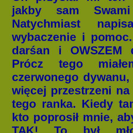
jakby sam Swami
Natychmiast napis
wybaczenie i pomoc
darśan i OWSZEM d
Prócz tego miałe
czerwonego dywanu, 
więcej przestrzeni na
tego ranka. Kiedy ta
kto poprosił mnie, a
TAK! To był młod