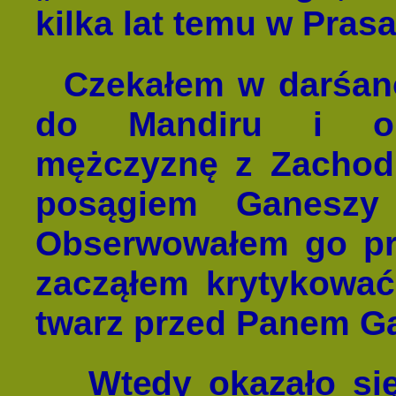
kilka lat temu w Pras
Czekałem w darśano
do Mandiru i ob
mężczyznę z Zachodu
posągiem Ganeszy 
Obserwowałem go prz
zacząłem krytykować
twarz przed Panem G
Wtedy okazało si