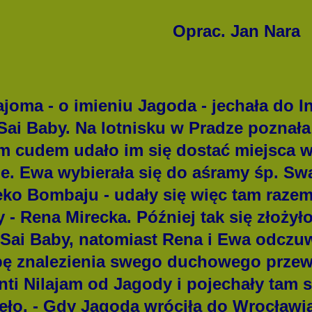
Oprac. Jan Nara
joma - o imieniu Jagoda - jechała do I
Sai Baby. Na lotnisku w Pradze poznała
 cudem udało im się dostać miejsca w
bie. Ewa wybierała się do aśramy śp. S
ko Bombaju - udały się więc tam razem
y - Rena Mirecka. Później tak się złożył
Sai Baby, natomiast Rena i Ewa odczuw
ę znalezienia swego duchowego przewo
ti Nilajam od Jagody i pojechały tam s
ło. - Gdy Jagoda wróciła do Wrocławia