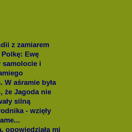
ndii z zamiarem
 Polkę: Ewę
 samolocie i
wamiego
. W aśramie była
o, że Jagoda nie
ały silną
dnika - wzięły
ame...
, opowiedziała mi