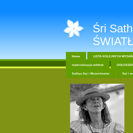
Śri Sathy
ŚWIATŁ
Home
LISTA KOLEJNYCH WYDAŃ
materializacje-wibhuti
OGŁOSZEN
Sathya Sai i Wszechswiat
Sai i w