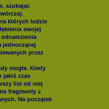
e, szukając
wórczej.
na których ludzie
głębienia swojej
 odnalezienia
a jednoczącej
zalewanych przez
edy mogła. Kiedy
o jakiś czas
wszy list od niej
ne fragmenty z
sanych. Na początek