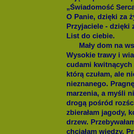
„Świadomość Serc
O Panie, dzięki za ż
Przyjaciele - dzięki
List do ciebie.
Mały dom na wsi. G
Wysokie trawy i wia
cudami kwitnących 
którą czułam, ale n
nieznanego. Pragnę
marzenia, a myśli n
drogą pośród rozści
zbierałam jagody, 
drzew. Przebywałam 
chciałam wiedzy. Pr