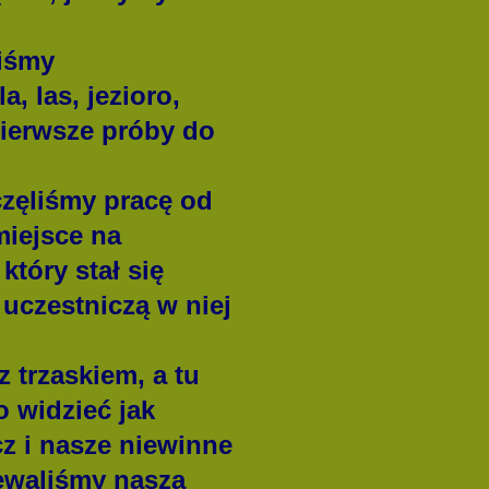
iśmy
, las, jezioro,
pierwsze próby do
zęliśmy pracę od
miejsce na
który stał się
uczestniczą w niej
 trzaskiem, a tu
o widzieć jak
cz i nasze niewinne
iewaliśmy naszą