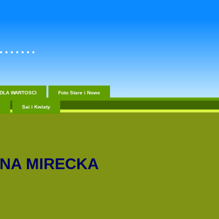
......
DLA WARTOSCI
Foto Stare i Nowe
i
Sai i Kwiaty
ENA MIRECKA