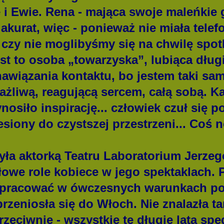
 i Ewie. Rena - mająca swoje maleńkie
 akurat, więc - ponieważ nie miała tele
m, czy nie moglibyśmy się na chwilę spo
jest to osoba „towarzyska”, lubiąca dług
awiązania kontaktu, bo jestem taki sam
liwą, reagującą sercem, całą sobą. Każ
nosiło inspirację... człowiek czuł się p
siony do czystszej przestrzeni... Coś 
 aktorką Teatru Laboratorium Jerzeg
łowe role kobiece w jego spektaklach. P
j pracować w ówczesnych warunkach pol
przeniosła się do Włoch. Nie znalazła t
rzeciwnie - wszystkie te długie lata sp