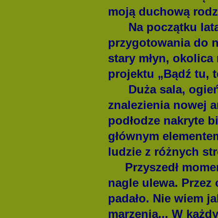
moją duchową rodz
Na początku lata 
przygotowania do na
stary młyn, okolic
projektu „Bądź tu, t
Duża sala, ogień w
znalezienia nowej a
podłodze nakryte bi
głównym elementem s
ludzie z różnych st
Przyszedł moment i
nagle ulewa. Przez 
padało. Nie wiem ja
marzenia... W każdy