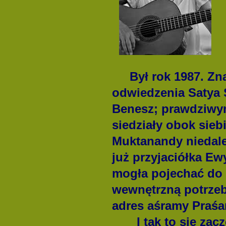
Był rok 1987. Zna
odwiedzenia Satya 
Benesz; prawdziwym
siedziały obok sie
Muktanandy niedale
już przyjaciółka Ew
mogła pojechać do 
wewnętrzną potrzeb
adres aśramy Praśan
I tak to się zaczę