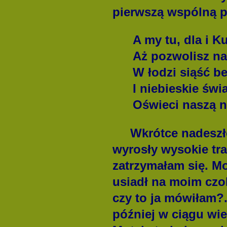
pierwszą wspólną p
A my tu, dla i Ku 
Aż pozwolisz n
W łodzi siąść b
I niebieskie świ
Oświeci naszą 
Wkrótce nadeszło p
wyrosły wysokie tr
zatrzymałam się. Mo
usiadł na moim czol
czy to ja mówiłam?.
później w ciągu wie