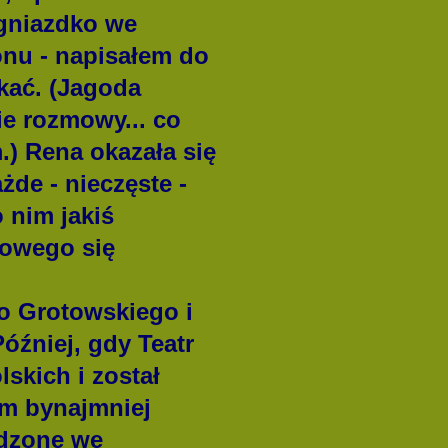
 gniazdko we
fonu - napisałem do
tkać. (Jagoda
ie rozmowy... co
.) Rena okazała się
de - nieczęste -
o nim jakiś
nowego się
o Grotowskiego i
óźniej, gdy Teatr
skich i został
am bynajmniej
ędzone we