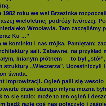
iną.
1982 roku we wsi Brzezinka rozpoczęl
szej wieloletniej podróży twórczej. Pola
a niedaleko Wrocławia. Tam zaczęliśmy 
eraz Ku ...”
 kominku i nas trójka. Pamiętam: zac
rchitektury sali. Zabawne, na przykład 
ałym, lnianym płótnem — to był „stół”, 
truktury „Wieczerza”. Uczestniczyli i 
ron świata.
mprowizacji. Ogień palił się wesoło z
otwarte drzwi starego młyna można był
k to się stało: może to ten ogień i desz
m bądź razie coś nas połączyło i zaśp