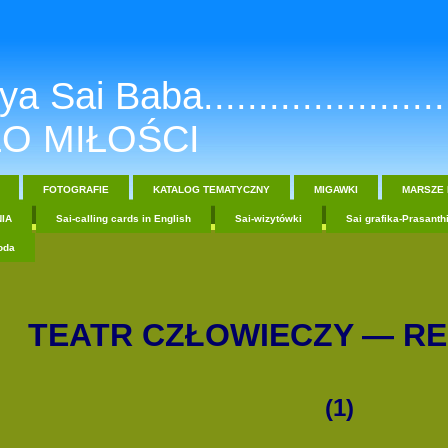
a Sai Baba.......................
O MIŁOŚCI
FOTOGRAFIE
KATALOG TEMATYCZNY
MIGAWKI
MARSZE 
IA
Sai-calling cards in English
Sai-wizytówki
Sai grafika-Prasanth
oda
TEATR CZŁOWIECZY — R
(1)