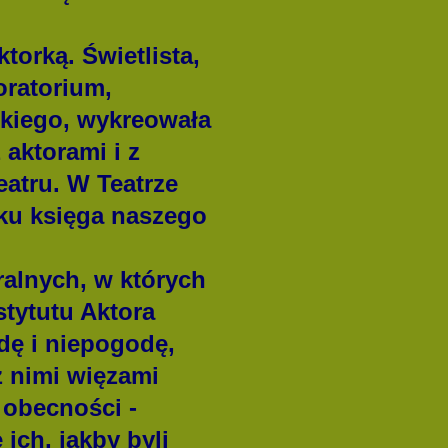
orką. Świetlista,
oratorium,
kiego, wykreowała
 aktorami i z
eatru. W Teatrze
oku księga naszego
alnych, w których
stytutu Aktora
dę i niepogodę,
z nimi więzami
j obecności -
ich, jakby byli