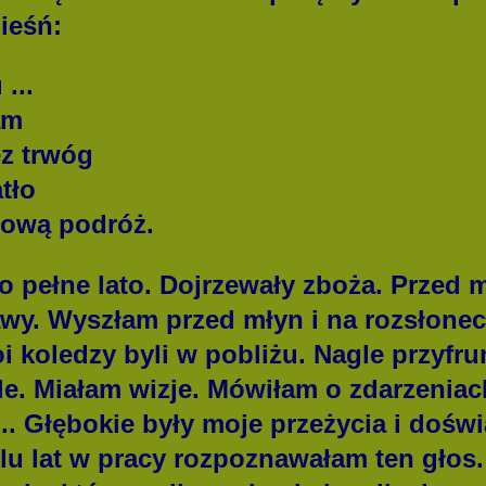
ieśń:
...
am
ez trwóg
atło
nową podróż.
ełne lato. Dojrzewały zboża. Przed m
awy. Wyszłam przed młyn i na rozsłonec
i koledzy byli w pobliżu. Nagle przyfrun
e. Miałam wizje. Mówiłam o zdarzeniach
.. Głębokie były moje przeżycia i doświ
lu lat w pracy rozpoznawałam ten głos.