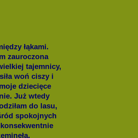
iędzy łąkami.
łam zauroczona
elkiej tajemnicy,
iła woń ciszy i
moje dziecięce
knie. Już wtedy
odziłam do lasu,
ośród spokojnych
a konsekwentnie
zeminęła.