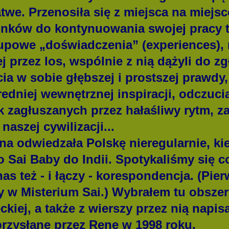
twe. Przenosiła się z miejsca na miejsc
nków do kontynuowania swojej pracy t
upowe „doświadczenia” (experiences), 
j przez los, wspólnie z nią dążyli do z
a w sobie głębszej i prostszej prawdy,
edniej wewnętrznej inspiracji, odczuci
ak zagłuszanych przez hałaśliwy rytm, 
aszej cywilizacji...
 odwiedzała Polskę nieregularnie, ki
o Sai Baby do Indii. Spotykaliśmy się c
nas też - i łączy - korespondencja. (Pier
y w Misterium Sai.) Wybrałem tu obszer
ckiej, a także z wierszy przez nią napi
rzysłane przez Renę w 1998 roku.