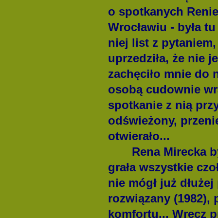
o spotkanych Renie
Wrocławiu - była tu
niej list z pytanie
uprzedziła, że nie 
zachęciło mnie do n
osobą cudownie wraż
spotkanie z nią przy
odświeżony, przenie
otwierało...
Rena Mirecka była
grała wszystkie czo
nie mógł już dłuże
rozwiązany (1982), 
komfortu... Wręcz p