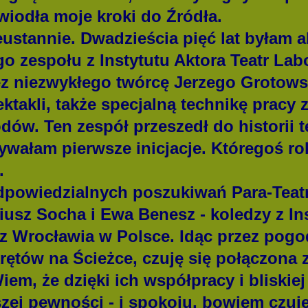
wiodła moje kroki do Źródła.
nnie. Dwadzieścia pięć lat byłam akt
o zespołu z Instytutu Aktora Teatr Lab
z niezwykłego twórcę Jerzego Grotows
ktakli, także specjalną technikę pracy z
ów. Ten zespół przeszedł do historii t
ywałam pierwsze inicjacje. Któregoś r
.
powiedzialnych poszukiwań Para-Teatr
iusz Socha i Ewa Benesz - koledzy z In
 z Wrocławia w Polsce. Idąc przez pogo
rętów na Ścieżce, czuję się połączona 
iem, że dzięki ich współpracy i bliskie
j pewności - i spokoju, bowiem czuję 