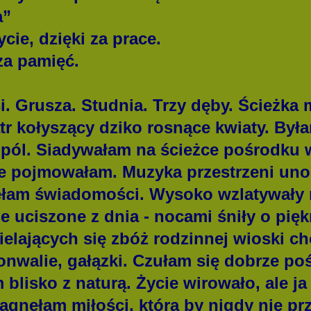
a”
ycie, dzięki za prace.
 za pamięć.
rusza. Studnia. Trzy dęby. Ścieżka m
tr kołyszący dziko rosnące kwiaty. By
pól. Siadywałam na ścieżce pośrodku wi
ie pojmowałam. Muzyka przestrzeni unos
łam świadomości. Wysoko wzlatywały 
ie uciszone z dnia - nocami śniły o pię
elających się zbóż rodzinnej wioski ch
konwalie, gałązki. Czułam się dobrze p
blisko z naturą. Życie wirowało, ale j
agnęłam miłości, która by nigdy nie pr