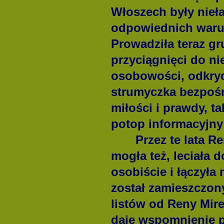
Włoszech były nieła
odpowiednich waru
Prowadziła teraz gr
przyciągnięci do nie
osobowości, odkryci
strumyczka bezpośr
miłości i prawdy, t
potop informacyjny n
Przez te lata Rena
mogła też, leciała d
osobiście i łączyła 
został zamieszczon
listów od Reny Mire
daję wspomnienie p