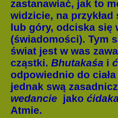
zastanawiać, jak to m
widzicie, na przykład
lub góry, odciska się
(świadomości). Tym 
świat jest w was zawa
cząstki.
Bhutakaśa
i
ć
odpowiednio do ciała
jednak swą zasadnic
wedancie
jako
ćidak
Atmie.