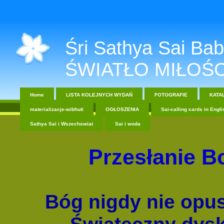
Śri Sathya Sai Baba....
ŚWIATŁO MIŁOŚC
Home
LISTA KOLEJNYCH WYDAŃ
FOTOGRAFIE
KATA
materializacje-wibhuti
OGŁOSZENIA
Sai-calling cards in Engli
Sathya Sai i Wszechswiat
Sai i woda
Przesłanie 
Bóg nigdy nie opus