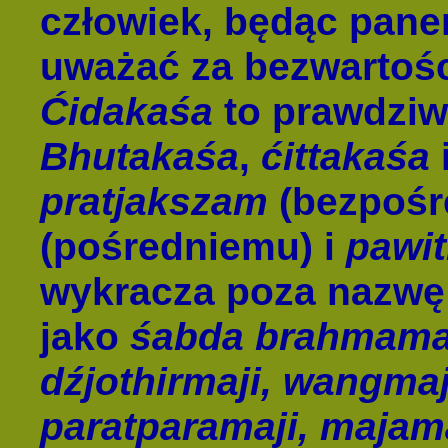
człowiek, będąc pane
uważać za bezwartoś
Ćidakaśa
to prawdziw
Bhutakaśa
,
ćittakaśa
pratjakszam
(bezpośr
(pośredniemu) i
pawi
wykracza poza nazwę i
jako
śabda brahmama
dźjothirmaji, wangmaj
paratparamaji, majam