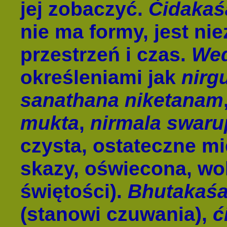
jej zobaczyć.
Ćidakaś
nie ma formy, jest ni
przestrzeń i czas.
We
określeniami jak
nirg
sanathana niketanam
mukta
,
nirmala swar
czysta, ostateczne mi
skazy, oświecona, wol
świętości).
Bhutakaś
(stanowi czuwania),
ć