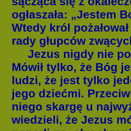
sącząca się z okalec
ogłaszała: „Jestem B
Wtedy król pożałował
rady głupców zwącyc
Jezus nigdy nie powi
Mówił tylko, że Bóg j
ludzi, że jest tylko j
jego dziećmi. Przeciw
niego skargę u najwy
wiedzieli, że Jezus m