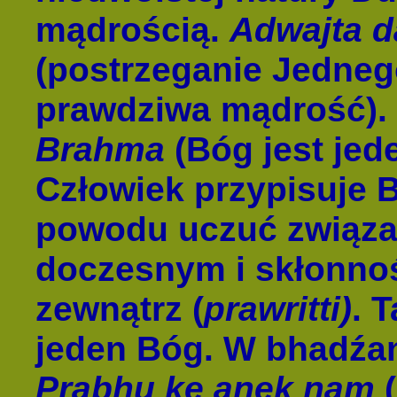
mądrością.
Adwajta 
(postrzeganie Jedneg
prawdziwa mądrość).
Brahma
(Bóg jest jed
Człowiek przypisuje B
powodu uczuć związa
doczesnym i skłonnoś
zewnątrz (
prawritti)
. 
jeden Bóg. W bhadź
Prabhu ke anek nam