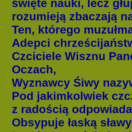
święte nauki, lecz głu
rozumieją zbaczają na
Ten, którego muzułma
Adepci chrześcijańst
Czciciele Wisznu Pa
Oczach,
Wyznawcy Śiwy nazy
Pod jakimkolwiek czc
z radością odpowiada
Obsypuje łaską sławy