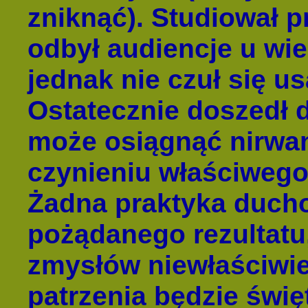
zniknąć). Studiował p
odbył audiencje u wie
jednak nie czuł się u
Ostatecznie doszedł 
może osiągnąć nirwan
czynieniu właściwego
Żadna praktyka ducho
pożądanego rezultatu,
zmysłów niewłaściwi
patrzenia będzie świ