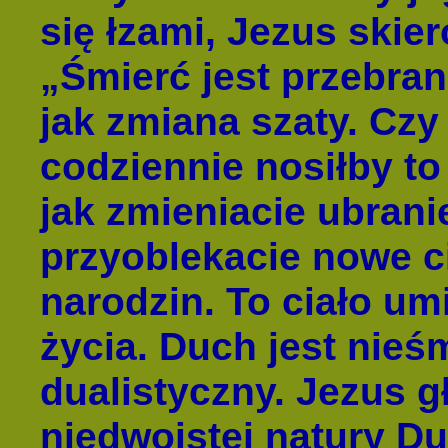
się łzami, Jezus skier
„Śmierć jest przebran
jak zmiana szaty. Czy
codziennie nosiłby t
jak zmieniacie ubrani
przyoblekacie nowe c
narodzin. To ciało umi
życia. Duch jest nieśm
dualistyczny. Jezus g
niedwoistej natury D