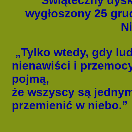
Świąteczny dysk
wygłoszony 25 grud
N
„Tylko wtedy, gdy lu
nienawiści i przemocy
pojmą,
że wszyscy są jednym
przemienić w niebo.”