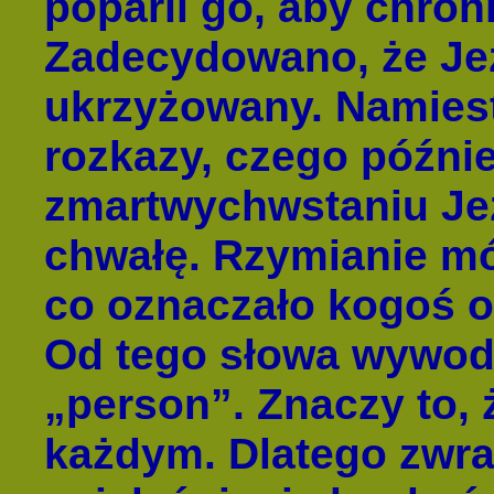
poparli go, aby chron
Zadecydowano, że Je
ukrzyżowany. Namies
rozkazy, czego późnie
zmartwychwstaniu Jez
chwałę. Rzymianie mó
co oznaczało kogoś o
Od tego słowa wywodz
„person”. Znaczy to, 
każdym. Dlatego zwra