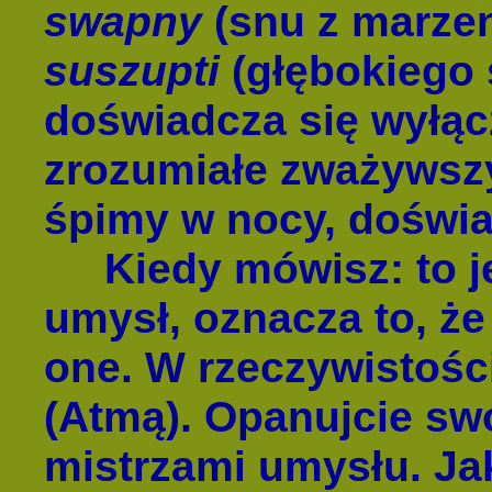
swapny
(snu z marze
suszupti
(głębokiego
doświadcza się wyłąc
zrozumiałe zważywszy 
śpimy w nocy, doświ
Kiedy mówisz: to jes
umysł, oznacza to, że
one. W rzeczywistośc
(Atmą). Opanujcie swó
mistrzami umysłu. Jak 