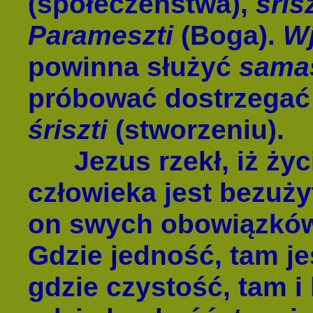
(społeczeństwa),
śrisz
Parameszti
(Boga).
Wj
powinna służyć
samas
próbować dostrzega
śriszti
(stworzeniu).
Jezus rzekł, iż życ
człowieka jest bezuży
on swych obowiązków
Gdzie jedność, tam je
gdzie czystość, tam i