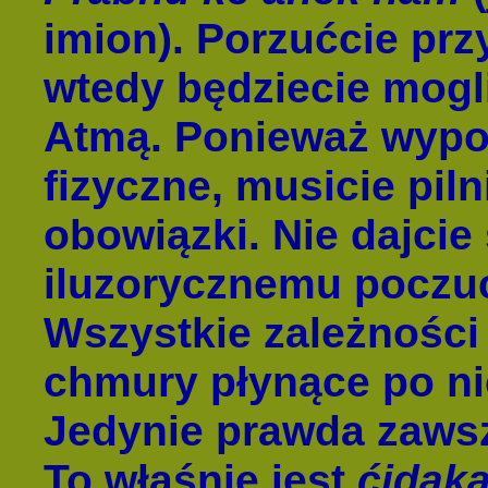
imion). Porzućcie prz
wtedy będziecie mogl
Atmą. Ponieważ wypo
fizyczne, musicie pil
obowiązki. Nie dajcie
iluzorycznemu poczuci
Wszystkie zależności
chmury płynące po ni
Jedynie prawda zawsz
To właśnie jest
ćidak