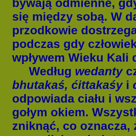
bywają odmienne, gdy
się między sobą. W 
przodkowie dostrzegal
podczas gdy człowie
wpływem Wieku Kali d
Według
wedanty
cz
bhutakaś, ćittakaśy
i
odpowiada ciału i ws
gołym okiem. Wszystk
zniknąć, co oznacza,