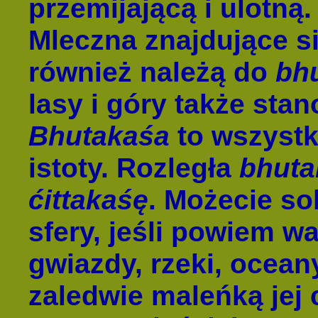
przemijającą i ulotną
Mleczna znajdujące si
również należą do
bh
lasy i góry także sta
Bhutakaśa
to wszyst
istoty. Rozległa
bhut
ćittakaśę
. Możecie so
sfery, jeśli powiem w
gwiazdy, rzeki, oceany
zaledwie maleńką jej 