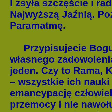
I zsyła szczęście i ra
Najwyższą Jaźnią. Po
Paramatmę.
Przypisujecie Bogu 
własnego zadowolenia,
jeden. Czy to Rama, K
– wszystkie ich nauki
emancypację człowieka
przemocy i nie nawoł