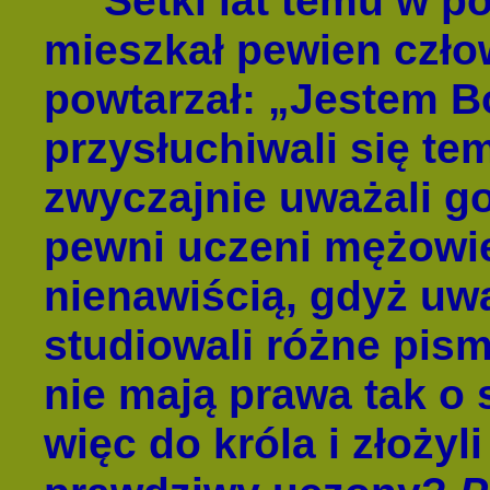
Setki lat temu w pó
mieszkał pewien człow
powtarzał: „Jestem B
przysłuchiwali się te
zwyczajnie uważali g
pewni uczeni mężowie
nienawiścią, gdyż uwa
studiowali różne pism
nie mają prawa tak o s
więc do króla i złożyl