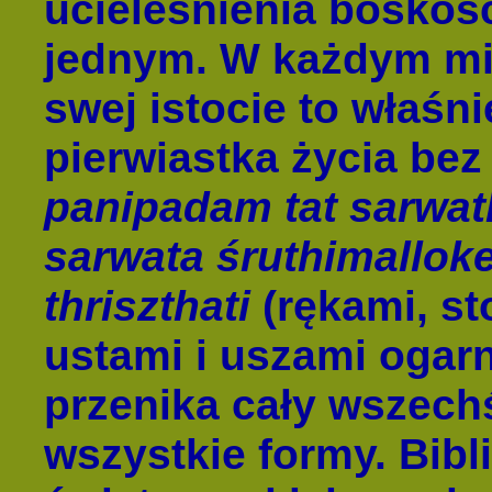
ucieleśnienia boskośc
jednym. W każdym mi
swej istocie to właśn
pierwiastka życia be
panipadam tat sarwa
sarwata śruthimallok
thriszthati
(rękami, s
ustami i uszami ogar
przenika cały wszech
wszystkie formy. Bibli