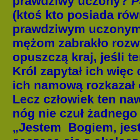
prawdziwy uczony?
P
(ktoś kto posiada ró
prawdziwym uczonym
mężom zabrakło rozwag
opuszczą kraj, jeśli t
Król zapytał ich więc 
ich namową rozkazał 
Lecz człowiek ten na
nóg nie czuł żadnego 
„Jestem Bogiem, jes