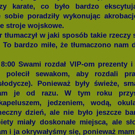
y karate, co było bardzo ekscytuj
e sobie poradziły wykonując akrobacj
e stroje wojskowe.
łumaczył w jaki sposób takie rzeczy 
 To bardzo miłe, że tłumaczono nam 
0 Swami rozdał VIP-om prezenty i ro
 polecił sewakom, aby rozdali pr
łodycze). Ponieważ były świeże, s
dłam je od razu. W tym roku przy
kapeluszem, jedzeniem, wodą, okul
oneczny dzień, ale nie było jeszcze ba
biety miały doskonałe miejsca, ale s
am i ja okrywałyśmy się, ponieważ mam