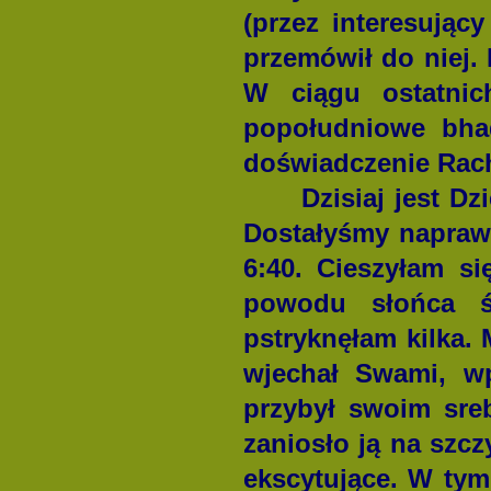
(przez interesując
przemówił do niej. 
W ciągu ostatni
popołudniowe bha
doświadczenie Rach
Dzisiaj jest Dzień
Dostałyśmy naprawd
6:40. Cieszyłam si
powodu słońca ś
pstryknęłam kilka.
wjechał Swami, w
przybył swoim sre
zaniosło ją na szcz
ekscytujące. W tym