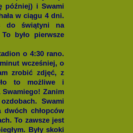
ę później) i Swami
hała w ciągu 4 dni.
ć do świątyni na
.
To było pierwsze
adion o 4:30 rano.
minut wcześniej, o
am zrobić zdjęć, z
yło to możliwe i
la Swamiego! Zanim
 ozdobach. Swami
 a dwóch chłopców
ach. To zawsze jest
iegłym. Były skoki