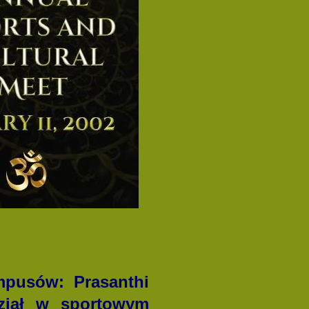
mpusów: Prasanthi
dział w sportowym