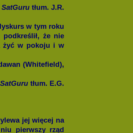
 SatGuru
tłum. J.R.
yskurs w tym roku
podkreślił, że nie
ą żyć w pokoju i w
awan (Whitefield),
 SatGuru
tłum. E.G.
ewa jej więcej na
niu pierwszy rząd