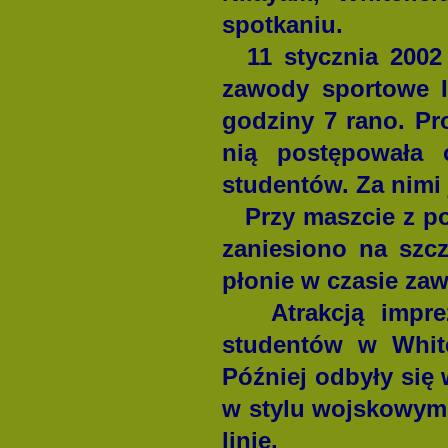
spotkaniu.
11 stycznia 2002 
zawody sportowe I
godziny 7 rano. Pr
nią postępowała o
studentów. Za nim
Przy maszcie z pow
zaniesiono na szcz
płonie w czasie za
Atrakcją imprez
studentów w White
Później odbyły się
w stylu wojskowym,
linie.