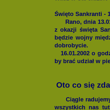
Święto Sankranti - 
Rano, dnia 13.01.
z okazji święta Sa
będzie wojny międz
dobrobycie.
16.01.2002 o godzi
by brać udział w pi
Oto co się zda
Ciągle radujemy s
wszystkich nas tu