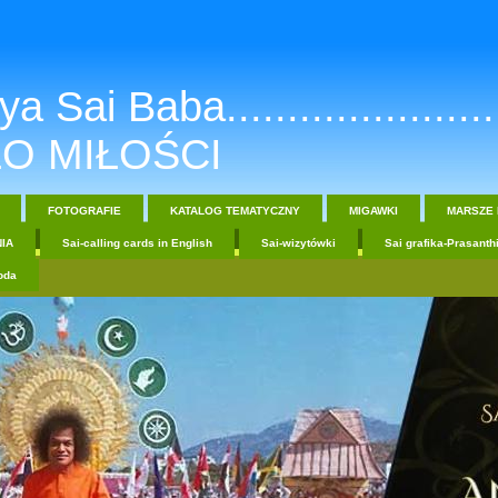
a Sai Baba.......................
O MIŁOŚCI
FOTOGRAFIE
KATALOG TEMATYCZNY
MIGAWKI
MARSZE 
IA
Sai-calling cards in English
Sai-wizytówki
Sai grafika-Prasanth
oda