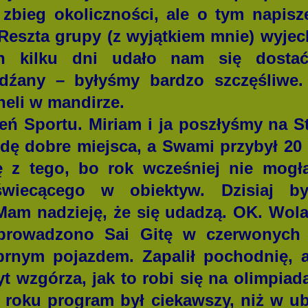
y zbieg okoliczności, ale o tym napisz
Reszta grupy (z wyjątkiem mnie) wyjec
ch kilku dni udało nam się dosta
dźany – byłyśmy bardzo szczęśliwe
eli w mandirze.
 Sportu. Miriam i ja poszłyśmy na St
ę dobre miejsca, a Swami przybył 20 
ę z tego, bo rok wcześniej nie mogł
wiecącego w obiektyw. Dzisiaj b
 Mam nadzieję, że się udadzą. OK. Wo
prowadzono Sai Gitę w czerwonych
brnym pojazdem. Zapalił pochodnię,
yt wzgórza, jak to robi się na olimpiad
 roku program był ciekawszy, niż w ub