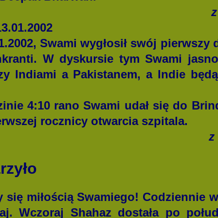
z
13.01.2002
2002, Swami wygłosił swój pierwszy d
nkranti. W dyskursie tym Swami jasno 
y Indiami a Pakistanem, a Indie będ
nie 4:10 rano Swami udał się do Brind
erwszej rocznicy otwarcia szpitala.
z
rzyło
ię miłością Swamiego! Codziennie wyl
taj. Wczoraj Shahaz dostała po połud