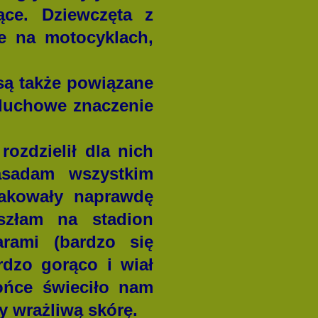
ące. Dziewczęta z
e na motocyklach,
są także powiązane
duchowe znaczenie
zdzielił dla nich
asadam wszystkim
makowały naprawdę
szłam na stadion
arami (bardzo się
rdzo gorąco i wiał
łońce świeciło nam
y wrażliwą skórę.