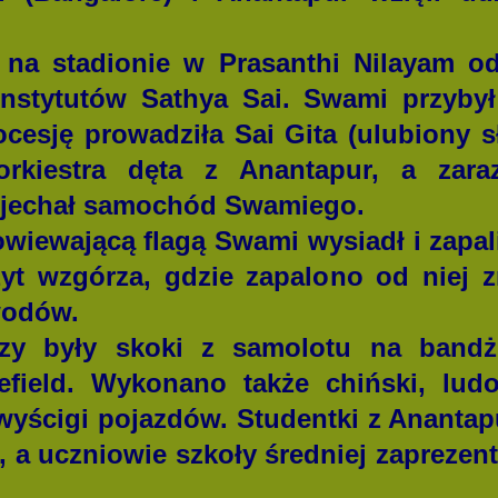
na stadionie w Prasanthi Nilayam od
nstytutów Sathya Sai. Swami przyby
ocesję prowadziła Sai Gita (ulubiony 
rkiestra dęta z Anantapur, a zara
i jechał samochód Swamiego.
iewającą flagą Swami wysiadł i zapali
yt wzgórza, gdzie zapalono od niej z
wodów.
y były skoki z samolotu na bandż
field. Wykonano także chiński, lud
 wyścigi pojazdów. Studentki z Anantap
 a uczniowie szkoły średniej zaprezent