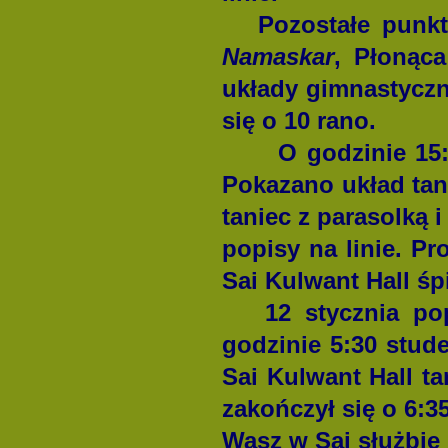
Pozostałe punkty
Namaskar
, Płonąc
układy gimnastyczn
się o 10 rano.
O godzinie 15:00 
Pokazano układ ta
taniec z parasolką 
popisy na linie. Pr
Sai Kulwant Hall ś
12 stycznia pop
godzinie 5:30 stude
Sai Kulwant Hall 
zakończył się o 6:3
Wasz w Sai służbie