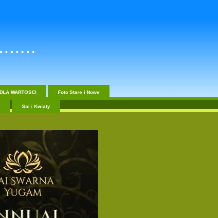
......
DLA WARTOSCI
Foto Stare i Nowe
i
Sai i Kwiaty