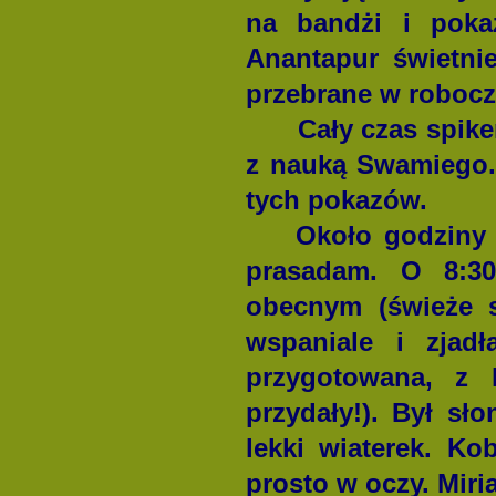
na bandżi i pokaz
Anantapur świetni
przebrane w robocz
Cały czas spiker t
z nauką Swamiego.
tych pokazów.
Około godziny 8:0
prasadam. O 8:30
obecnym (świeże s
wspaniale i zja
przygotowana, z 
przydały!). Był sł
lekki wiaterek. Ko
prosto w oczy. Miri