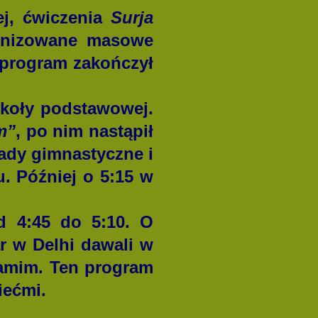
j, ćwiczenia
Surja
ronizowane masowe
 program zakończył
koły podstawowej.
m”
, po nim nastąpił
łady gimnastyczne i
u. Później o 5:15 w
 4:45 do 5:10. O
ar w Delhi dawali w
amim. Ten program
iećmi.