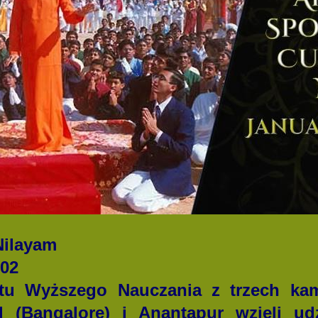
Nilayam
002
tu Wyższego Nauczania z trzech ka
ld (Bangalore) i Anantapur wzięli u