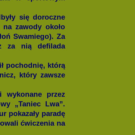
były się doroczne
ł na zawody około
słoń Swamiego). Za
z za nią defilada
ł pochodnię, którą
nicz, który zawsze
i wykonane przez
owy „Taniec Lwa”.
ur pokazały paradę
owali ćwiczenia na