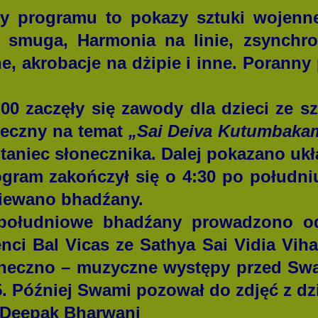
 programu to pokazy sztuki wojenne
a smuga, Harmonia na linie, zsynch
e, akrobacje na dżipie i inne. Poranny
zaczęły się zawody dla dzieci ze sz
neczny na temat
„Sai Deiva Kutumbaka
i taniec słonecznika. Dalej pokazano uk
ogram zakończył się o 4:30 po południ
piewano bhadźany.
ołudniowe bhadźany prowadzono od
nci Bal Vicas ze Sathya Sai Vidia Vih
taneczno – muzyczne występy przed Sw
5. Później Swami pozował do zdjęć z dz
 Deepak Bharwani