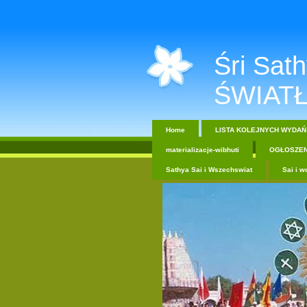
Śri Sathy
ŚWIATŁ
Home
LISTA KOLEJNYCH WYDAŃ
materializacje-wibhuti
OGŁOSZEN
Sathya Sai i Wszechswiat
Sai i w