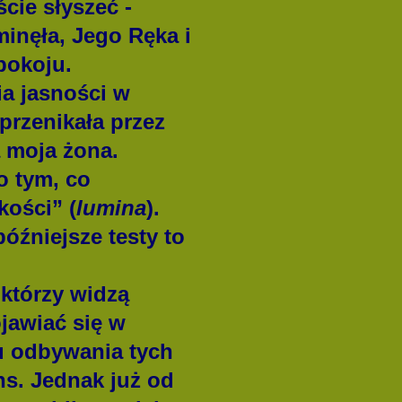
cie słyszeć -
minęła, Jego Ręka i
pokoju.
a jasności w
 przenikała przez
 moja żona.
o tym, co
kości” (
lumina
).
óźniejsze testy to
 którzy widzą
jawiać się w
lu odbywania tych
s. Jednak już od