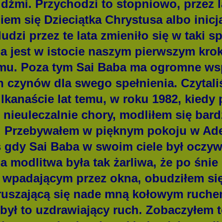
dźmi. Przychodzi to stopniowo, przez l
em się Dzieciątka Chrystusa albo inicj
ludzi przez te lata zmieniło się w taki 
a jest w istocie naszym pierwszym kro
u. Poza tym Sai Baba ma ogromne wsp
zynów dla swego spełnienia. Czytaliś
ilkanaście lat temu, w roku 1982, kied
 nieuleczalnie chory, modliłem się bar
 Przebywałem w pięknym pokoju w Adel
s gdy Sai Baba w swoim ciele był oczyw
a modlitwa była tak żarliwa, że po śnie
 wpadającym przez okna, obudziłem się
uszającą się nade mną kołowym ruch
 był to uzdrawiający ruch. Zobaczyłem t