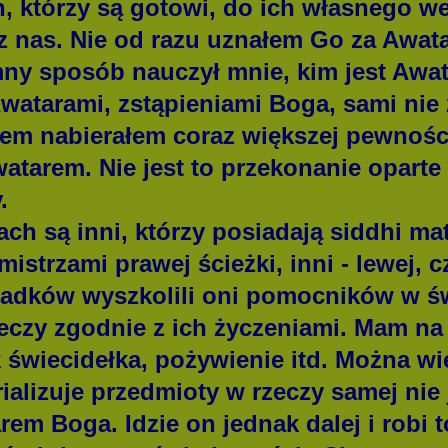
, którzy są gotowi, do ich własnego 
 nas. Nie od razu uznałem Go za Awata
ny sposób nauczył mnie, kim jest Awata
watarami, zstąpieniami Boga, sami nie 
sem nabierałem coraz większej pewnośc
watarem. Nie jest to przekonanie opart
.
ch są inni, którzy posiadają siddhi mate
mistrzami prawej ścieżki, inni - lewej, c
adków wyszkolili oni pomocników w św
zeczy zgodnie z ich życzeniami. Mam na
ak świecidełka, pożywienie itd. Można w
rializuje przedmioty w rzeczy samej ni
arem Boga. Idzie on jednak dalej i robi 