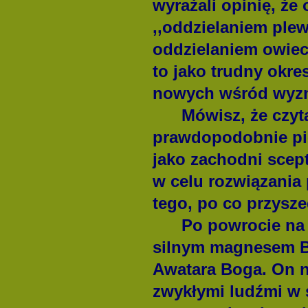
wyrażali opinię, że 
,,oddzielaniem plew
oddzielaniem owiec
to jako trudny okre
nowych wśród wyz
Mówisz, że czyt
prawdopodobnie pie
jako zachodni scept
w celu rozwiązania
tego, po co przysze
Po powrocie na
silnym magnesem Bo
Awatara Boga.
On n
zwykłymi ludźmi w 