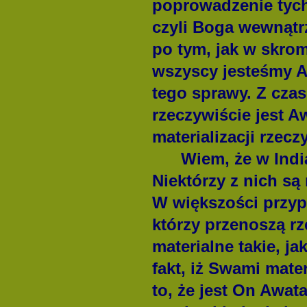
poprowadzenie tych
czyli Boga wewnątrz
po tym, jak w skrom
wszyscy jesteśmy A
tego sprawy. Z cza
rzeczywiście jest A
materializacji rzeczy
Wiem, że w India
Niektórzy z nich są 
W większości przyp
którzy przenoszą r
materialne takie, j
fakt, iż Swami mate
to, że jest On Awat