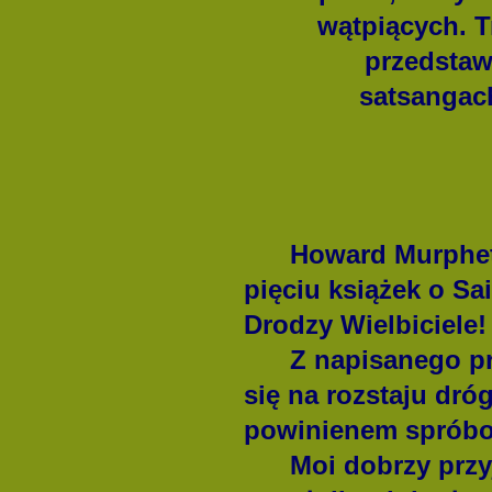
wątpiących.
T
przedstaw
satsangac
Howard Murphet ma 
pięciu książek o Sa
Drodzy Wielbiciele!
Z napisanego prz
się na rozstaju dróg
powinienem spróbow
Moi dobrzy przyj