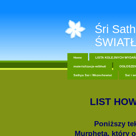
Śri Sathy
ŚWIATŁ
Home
LISTA KOLEJNYCH WYDAŃ
materializacje-wibhuti
OGŁOSZEN
Sathya Sai i Wszechswiat
Sai i w
LIST HO
Poniższy te
Murpheta, który o