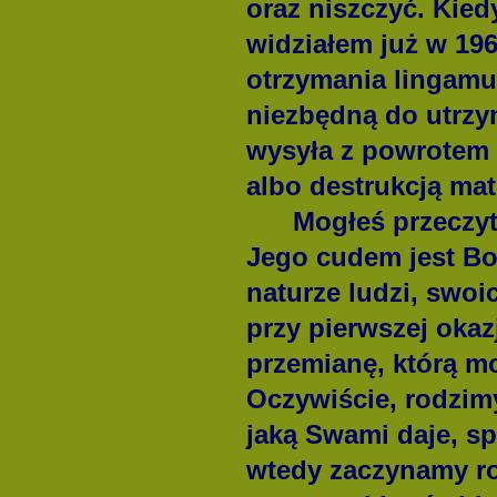
oraz niszczyć.
Kied
widziałem już w 196
otrzymania lingamu,
niezbędną do utrzy
wysyła z powrotem 
albo destrukcją mate
Mogłeś przeczyt
Jego cudem jest Bo
naturze ludzi, sw
przy pierwszej oka
przemianę, którą m
Oczywiście, rodzimy
jaką Swami daje, s
wtedy zaczynamy ro