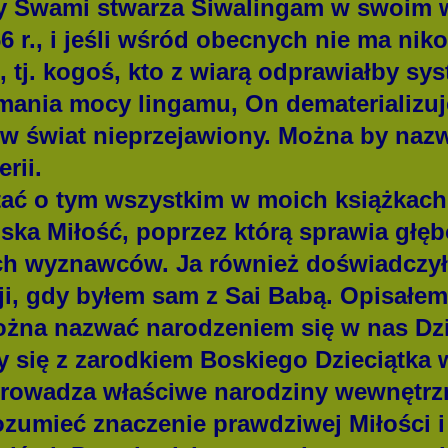
y Swami stwarza Śiwalingam w swoim w
6 r., i jeśli wśród obecnych nie ma ni
 tj. kogoś, kto z wiarą odprawiałby sy
mania mocy lingamu, On dematerializuj
w świat nieprzejawiony.
Można by nazw
rii.
ać o tym wszystkim w moich książkach
ska Miłość, poprzez którą sprawia głę
oich wyznawców.
Ja również doświadczył
zji, gdy byłem sam z Sai Babą. Opisałe
ożna nazwać narodzeniem się w nas Dzi
 się z zarodkiem Boskiego Dzieciątka w 
prowadza właściwe narodziny wewnętrz
zumieć znaczenie prawdziwej Miłości i