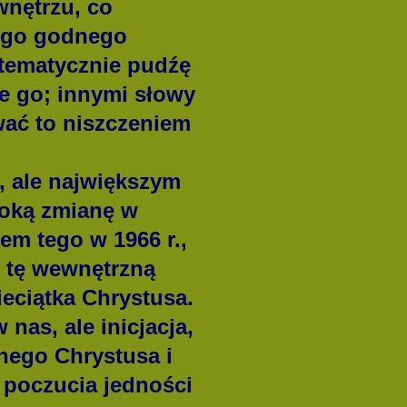
nętrzu, co
kogo godnego
stematycznie pudźę
e go; innymi słowy
ać to niszczeniem
, ale największym
boką zmianę w
em tego w 1966 r.,
m tę wewnętrzną
eciątka Chrystusa.
nas, ale inicjacja,
nego Chrystusa i
 poczucia jedności