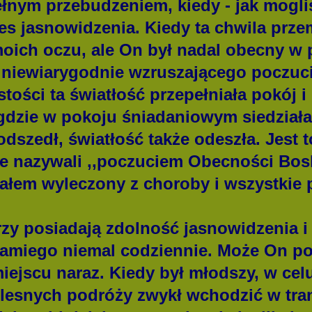
łnym przebudzeniem, kiedy - jak mogliś
es jasnowidzenia. Kiedy ta chwila prze
moich oczu, ale On był nadal obecny w 
 niewiarygodnie wzruszającego poczuci
tości ta światłość przepełniała pokój i
 gdzie w pokoju śniadaniowym siedziała
szedł, światłość także odeszła. Jest t
ie nazywali ,,poczuciem Obecności Bos
ałem wyleczony z choroby i wszystkie p
rzy posiadają zdolność jasnowidzenia i
amiego niemal codziennie.
Może On po
iejscu naraz. Kiedy był młodszy, w ce
lesnych podróży zwykł wchodzić w tran