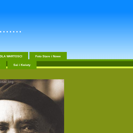
......
DLA WARTOSCI
Foto Stare i Nowe
i
Sai i Kwiaty