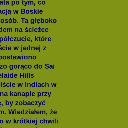
ata po tym, co
acją w Boskie
sposób. Ta głęboko
kiem na ścieżce
ółczucie, które
cie w jednej z
y postawiono
dzo gorąco do Sai
aide Hills
iście w Indiach w
 na kanapie przy
, by zobaczyć
em.
Wiedziałem, że
o w krótkiej chwili