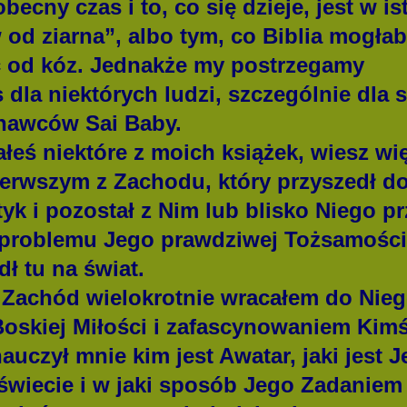
obecny czas i to, co się dzieje, jest w i
 od ziarna”, albo tym, co Biblia mogła
 od kóz.
Jednakże my postrzegamy
s dla niektórych ludzi, szczególnie dl
nawców Sai Baby.
ałeś niektóre z moich książek, wiesz wi
rwszym z Zachodu, który przyszedł do
yk i pozostał z Nim lub blisko Niego prz
 problemu Jego prawdziwej Tożsamości
dł tu na świat.
 Zachód wielokrotnie wracałem do Nieg
skiej Miłości i zafascynowaniem Kimś
auczył mnie kim jest Awatar, jaki jest 
świecie i w jaki sposób Jego Zadaniem 