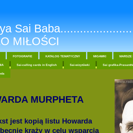
a Sai Baba.......................
O MIŁOŚCI
FOTOGRAFIE
KATALOG TEMATYCZNY
MIGAWKI
MARSZE 
IA
Sai-calling cards in English
Sai-wizytówki
Sai grafika-Prasanth
oda
WARDA MURPHETA
kst jest kopią listu Howarda
becnie krąży w celu wsparcia