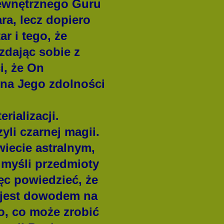
wewnętrznego Guru
ra, lecz dopiero
r i tego, że
zdając sobie z
i, że On
e na Jego zdolności
rializacji.
zyli czarnej magii.
iecie astralnym,
 myśli przedmioty
ięc powiedzieć, że
e jest dowodem na
to, co może zrobić