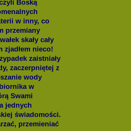
czyli Boską
nomenalnych
erii w inny, co
em przemiany
wałek skały cały
 zjadłem nieco!
zypadek zaistniały
y, zaczerpniętej z
eszanie wody
biornika w
órą Swami
na jednych
skiej świadomości.
rzać, przemieniać