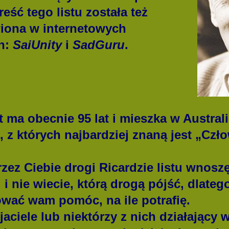
reść tego listu została też
iona w internetowych
h:
SaiUnity
i
SadGuru
.
obecnie 95 lat i mieszka w Australii
i, z których najbardziej znaną jest „Cz
ez Ciebie drogi Ricardzie listu wnoszę,
 i nie wiecie, którą drogą pójść, dlate
ać wam pomóc, na ile potrafię.
aciele lub niektórzy z nich działający 