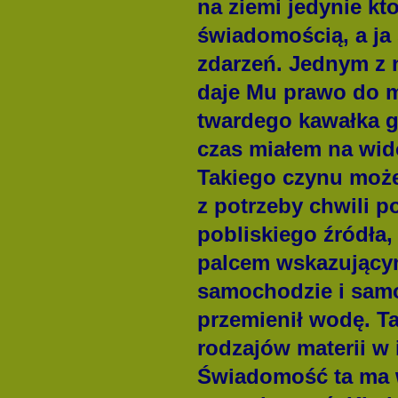
na ziemi jedynie k
świadomością, a ja
zdarzeń. Jednym z n
daje Mu prawo do m
twardego kawałka gr
czas miałem na wid
Takiego czynu może
z potrzeby chwili p
pobliskiego źródła
palcem wskazującym
samochodzie i samo
przemienił wodę. T
rodzajów materii w
Świadomość ta ma wł