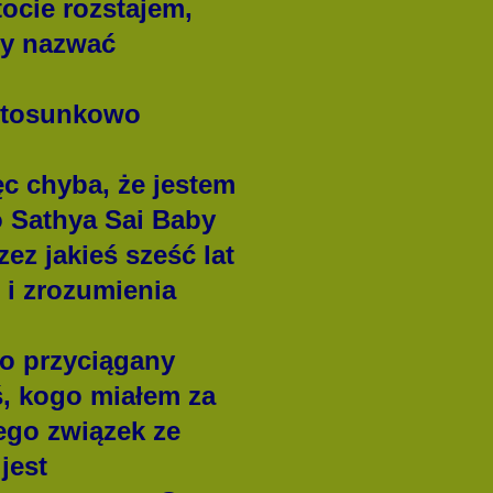
stocie rozstajem,
by nazwać
a stosunkowo
ęc chyba, że jestem
 Sathya Sai Baby
ez jakieś sześć lat
 i zrozumienia
o przyciągany
, kogo miałem za
Jego związek ze
jest