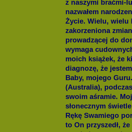
z naszymi braćmi-lu
nazwałem narodzeni
Życie. Wielu, wielu 
zakorzeniona zmian
prowadzącej do dom
wymaga cudownych c
moich książek, że k
diagnozę, że jestem
Baby, mojego Guru.
(Australia), podcza
swoim aśramie.
Moj
słonecznym świetle
Rękę Swamiego por
to On przyszedł, że