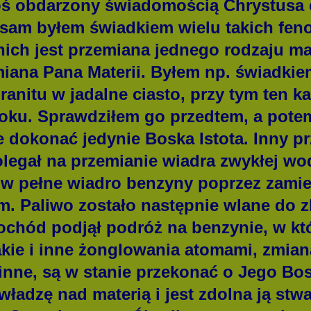
toś obdarzony świadomością Chrystusa 
 sam byłem świadkiem wielu takich fe
ich jest przemiana jednego rodzaju mat
iana Pana Materii. Byłem np. świadki
anitu w jadalne ciasto, przy tym ten ka
oku. Sprawdziłem go przedtem, a potem
 dokonać jedynie Boska Istota. Inny pr
olegał na przemianie wiadra zwykłej wod
, w pełne wiadro benzyny poprzez zami
. Paliwo zostało następnie wlane do z
chód podjął podróż na benzynie, w kt
akie i inne żonglowania atomami, zmia
 inne, są w stanie przekonać o Jego Bo
adzę nad materią i jest zdolna ją stwa